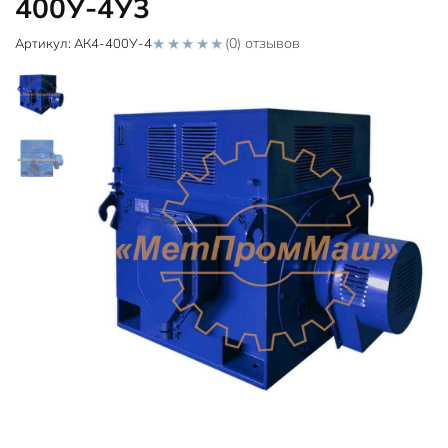
400У-4У3
(0) отзывов
Артикул:
АК4-400У-4
0
o
u
t
o
f
5