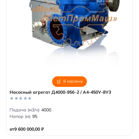
В корзину
Насосный агрегат Д4000-95б-2 / А4-450У-8У3
0
Подача (м3/ч):
4000
o
Напор (м):
95
u
t
o
от
9 600 000,00
₽
f
5