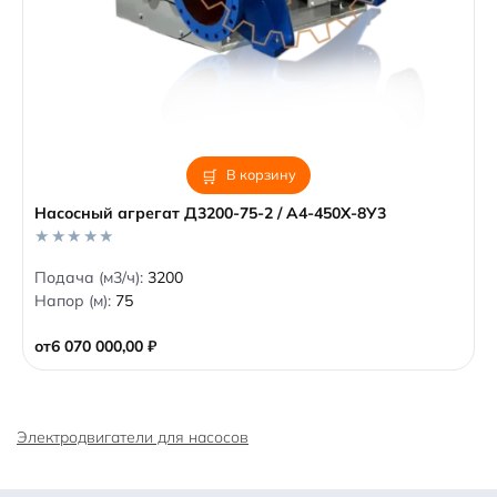
В корзину
Насосный агрегат Д3200-75-2 / А4-450Х-8У3
0
Подача (м3/ч):
3200
o
Напор (м):
75
u
t
o
от
6 070 000,00
₽
f
5
Электродвигатели для насосов