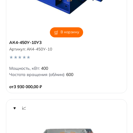
В корзину
АК4-450У-10У3
Артикул:
АК4-450У-10
0
Мощность, кВт:
400
o
Частота вращения (об/мин):
600
u
t
o
от
3 930 000,00
₽
f
5