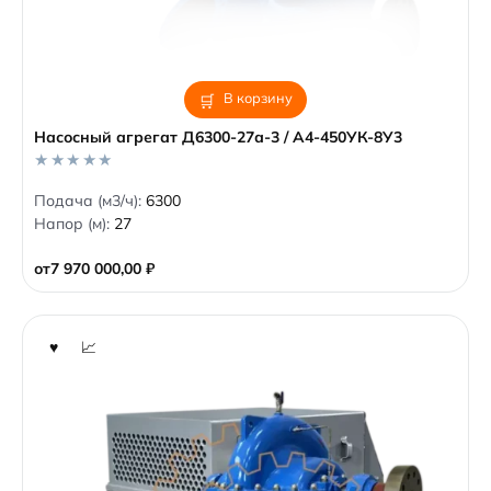
В корзину
Насосный агрегат Д6300-27а-3 / А4-450УК-8У3
0
Подача (м3/ч):
6300
o
Напор (м):
27
u
t
o
от
7 970 000,00
₽
f
5