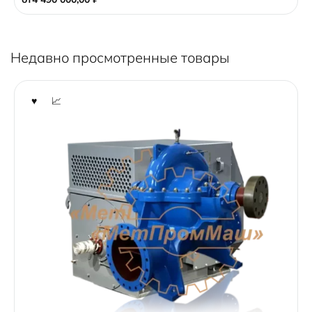
f
5
Недавно просмотренные товары