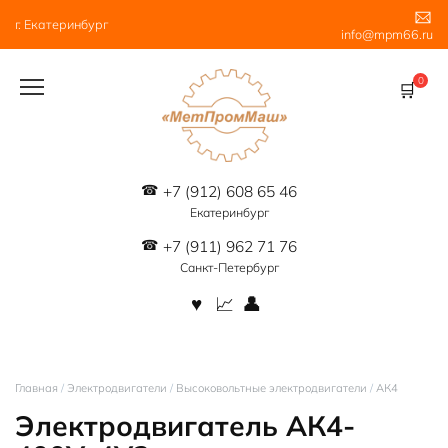
Перейти
г. Екатеринбург
к
info@mpm66.ru
содержанию
0
+7 (912) 608 65 46
Екатеринбург
+7 (911) 962 71 76
Санкт-Петербург
Главная
/
Электродвигатели
/
Высоковольтные электродвигатели
/
АК4
Электродвигатель АК4-