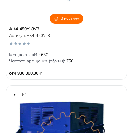
В корзину
АК4-450У-8У3
Артикул:
АК4-450У-8
0
Мощность, кВт:
630
o
Частота вращения (об/мин):
750
u
t
o
от
4 930 000,00
₽
f
5