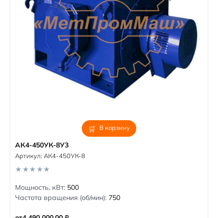
В корзину
АК4-450УК-8У3
Артикул:
АК4-450УК-8
0
Мощность, кВт:
500
o
Частота вращения (об/мин):
750
u
t
o
от
4 490 000,00
₽