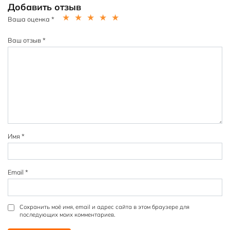
Добавить отзыв
Ваша оценка
*
1
2
3
4
5
из
из
из
из
из
Ваш отзыв
*
5
5
5
5
5
зв
зв
зв
зв
зв
ёз
ёз
ёз
ёз
ёз
д
д
д
д
д
Имя
*
Email
*
Сохранить моё имя, email и адрес сайта в этом браузере для
последующих моих комментариев.