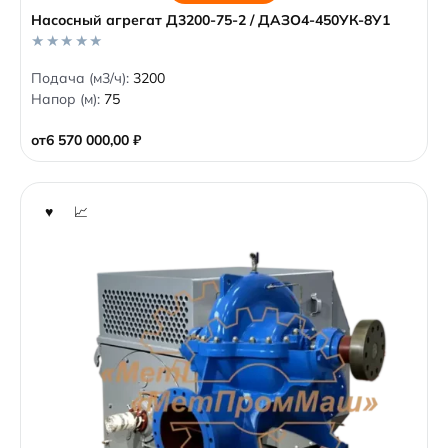
Насосный агрегат Д3200-75-2 / ДАЗО4-450УК-8У1
0
Подача (м3/ч):
3200
o
Напор (м):
75
u
t
o
от
6 570 000,00
₽
f
5