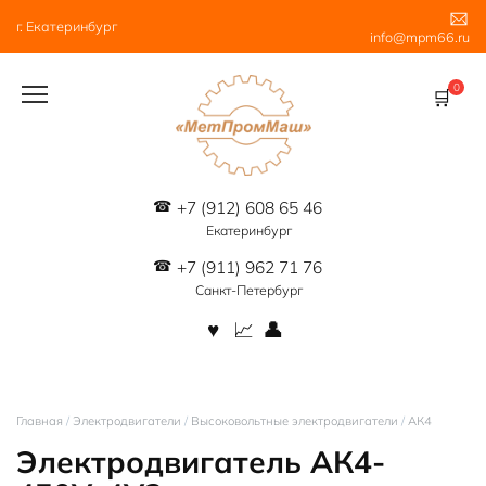
Перейти
г. Екатеринбург
к
info@mpm66.ru
содержанию
0
+7 (912) 608 65 46
Екатеринбург
+7 (911) 962 71 76
Санкт-Петербург
Главная
/
Электродвигатели
/
Высоковольтные электродвигатели
/
АК4
Электродвигатель АК4-