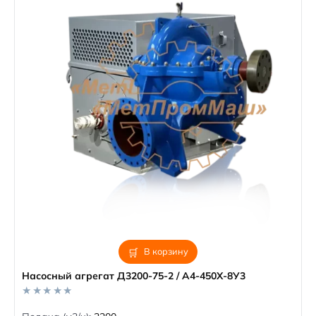
В корзину
Насосный агрегат Д3200-75-2 / А4-450Х-8У3
0