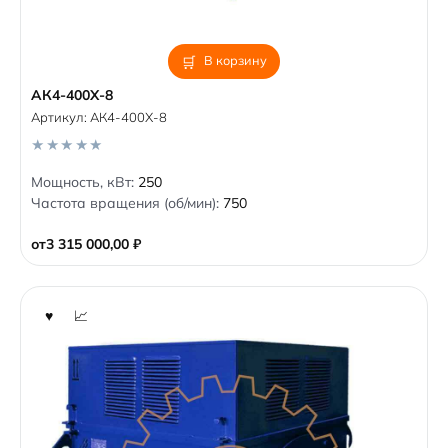
В корзину
АК4-400Х-8
Артикул:
АК4-400Х-8
0
Мощность, кВт:
250
o
Частота вращения (об/мин):
750
u
t
o
от
3 315 000,00
₽
f
5