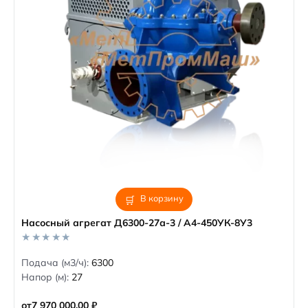
В корзину
Насосный агрегат Д6300-27а-3 / А4-450УК-8У3
0
Подача (м3/ч):
6300
o
Напор (м):
27
u
t
o
от
7 970 000,00
₽