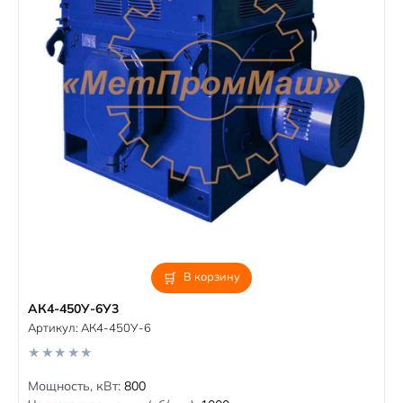
В корзину
АК4-450У-6У3
Артикул:
АК4-450У-6
0
Мощность, кВт:
800
o