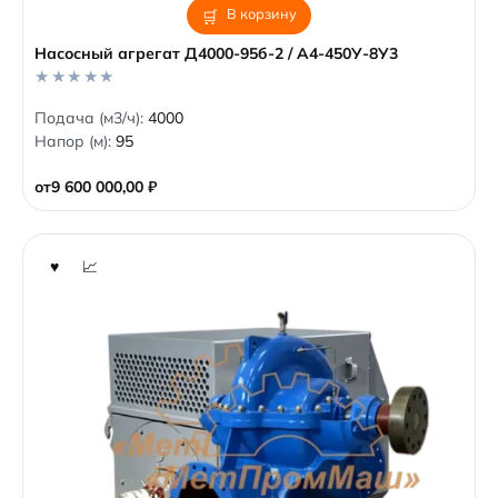
В корзину
Насосный агрегат Д4000-95б-2 / А4-450У-8У3
0
Подача (м3/ч):
4000
o
Напор (м):
95
u
t
o
от
9 600 000,00
₽
f
5