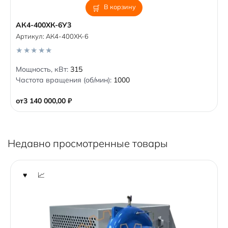
В корзину
АК4-400ХК-6У3
Артикул:
АК4-400ХК-6
0
Мощность, кВт:
315
o
Частота вращения (об/мин):
1000
u
t
o
от
3 140 000,00
₽
f
5
Недавно просмотренные товары