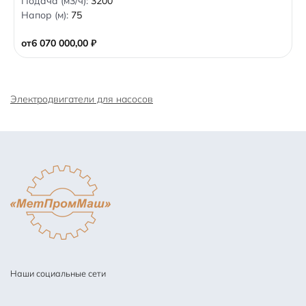
Подача (м3/ч):
3200
o
Напор (м):
75
u
t
o
от
6 070 000,00
₽
f
5
Электродвигатели для насосов
Наши социальные сети