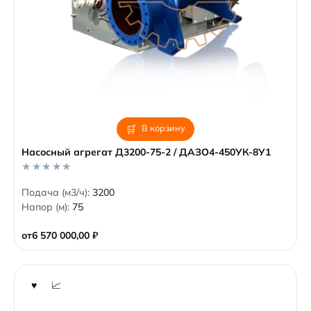
В корзину
Насосный агрегат Д3200-75-2 / ДАЗО4-450УК-8У1
0
Подача (м3/ч):
3200
o
Напор (м):
75
u
t
o
от
6 570 000,00
₽
f
5