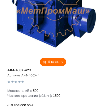
В корзину
АК4-400Х-4У3
Артикул:
АК4-400Х-4
0
Мощность, кВт:
500
o
Частота вращения (об/мин):
1500
u
t
o
от
3 306 000,00
₽