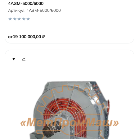
4АЗМ-5000/6000
Артикул:
4АЗМ-5000/6000
0
o
от
19 100 000,00
₽
u
t
o
f
5