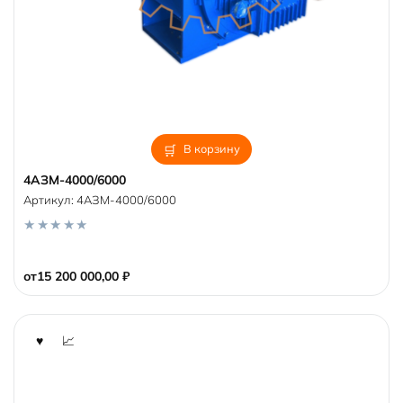
В корзину
4АЗМ-4000/6000
Артикул:
4АЗМ-4000/6000
0
o
от
15 200 000,00
₽
u
t
o
f
5