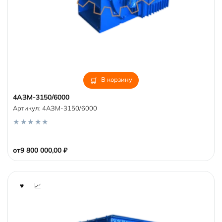
В корзину
4АЗМ-3150/6000
Артикул:
4АЗМ-3150/6000
0
o
от
9 800 000,00
₽
u
t
o
f
5