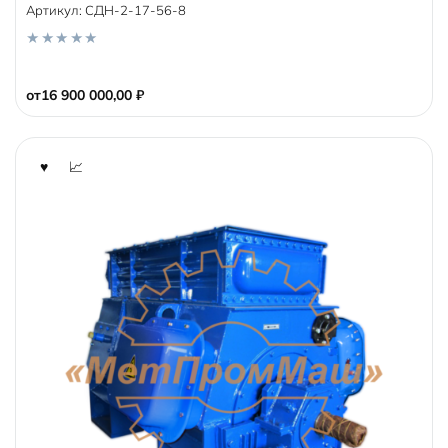
Артикул:
СДН-2-17-56-8
0
o
от
16 900 000,00
₽
u
t
o
f
5