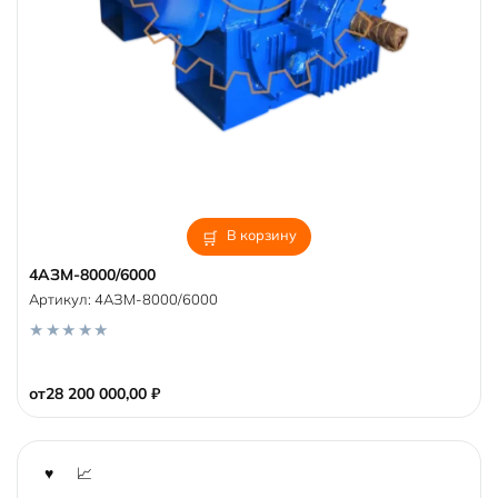
В корзину
4АЗМ-8000/6000
Артикул:
4АЗМ-8000/6000
0
o
от
28 200 000,00
₽
u
t
o
f
5