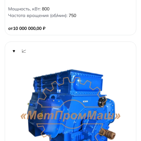
0
Мощность, кВт:
800
o
Частота вращения (об/мин):
750
u
t
o
от
10 000 000,00
₽
f
5