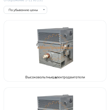
по
убыванию
Высоковольтные электродвигатели
244