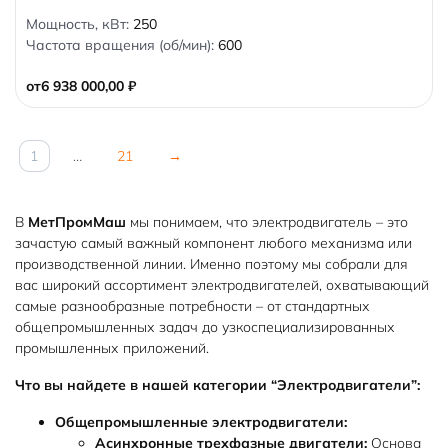
0
Мощность, кВт:
250
o
Частота вращения (об/мин):
600
u
t
o
от
6 938 000,00
₽
f
5
1
…
21
→
В
МетПромМаш
мы понимаем, что электродвигатель – это
зачастую самый важный компонент любого механизма или
производственной линии. Именно поэтому мы собрали для
вас широкий ассортимент электродвигателей, охватывающий
самые разнообразные потребности – от стандартных
общепромышленных задач до узкоспециализированных
промышленных приложений.
Что вы найдете в нашей категории “Электродвигатели”:
Общепромышленные электродвигатели:
Асинхронные трехфазные двигатели:
Основа