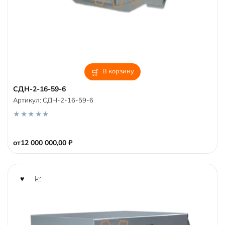
В корзину
СДН-2-16-59-6
Артикул:
СДН-2-16-59-6
0
o
от
12 000 000,00
₽
u
t
o
f
5