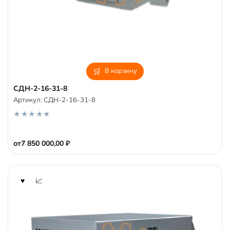
В корзину
СДН-2-16-31-8
Артикул:
СДН-2-16-31-8
0
o
от
7 850 000,00
₽
u
t
o
f
5