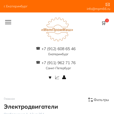
Перейти
г. Екатеринбург
к
info@mpm66.ru
содержанию
0
+7 (912) 608 65 46
Екатеринбург
+7 (911) 962 71 76
Санкт-Петербург
Главная
Фильтры
Электродвигатели
Цены:
Отображение 1–12 из 251