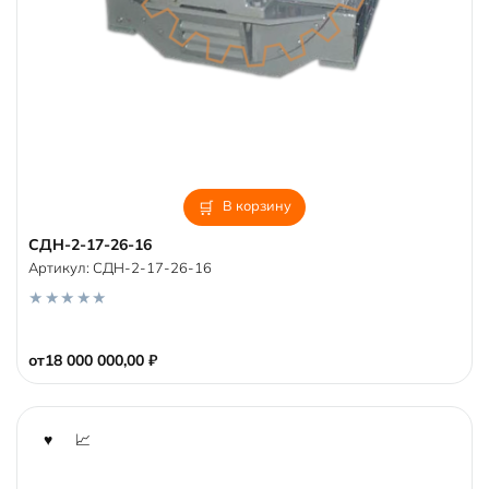
В корзину
СДН-2-17-26-16
Артикул:
СДН-2-17-26-16
0
o
от
18 000 000,00
₽
u
t
o
f
5