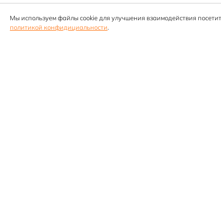
Мы используем файлы cookie для улучшения взаимодействия посетит
политикой конфидициальности
.
Компания
О компании
Сотрудники
Контакты
Партнёр
Наши социальные сети
Блог
ВКонтакте
WhatsApp
Telegram
Вакансии
Лицензии и 
Акции и ски