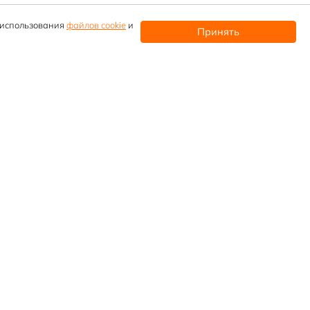
и использования
файлов cookie
и
Принять
Контактные телефоны
Прием заявок
+7 (912)
608 65-46
info@mpm66.ru