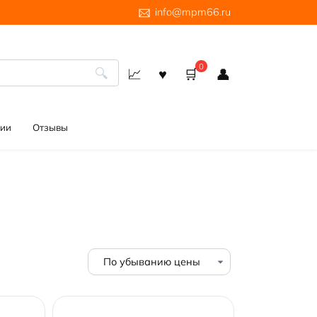
info@mpm66.ru
0
ии
Отзывы