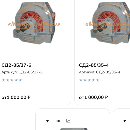
СД2-85/37-6
СД2-85/35-4
Артикул:
СД2-85/37-6
Артикул:
СД2-85/35-4
В корзину
В корзину
0
0
o
o
от
1 000,00
₽
от
1 000,00
₽
u
u
t
t
o
o
f
f
5
5