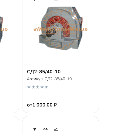
СД2-85/40-10
Артикул:
СД2-85/40-10
В корзину
0
o
от
1 000,00
₽
u
t
o
f
5