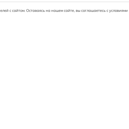
елей с сайтом. Оставаясь на нашем сайте, вы соглашаетесь с условиям
Информация
Гарантия на товар
Вопросы и ответы
Оплата заказа
Возврат
Доставка
Техническая поддержка
сертификаты
Политика конфиденциальности
дки
Политика использования файлов куки