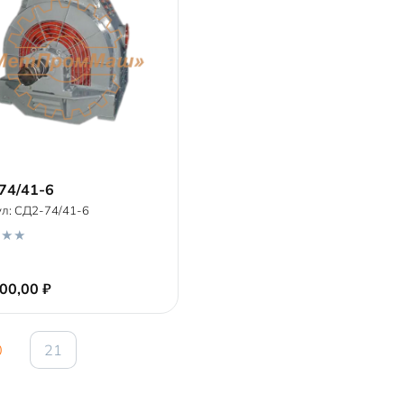
74/41-6
ул:
СД2-74/41-6
В корзину
000,00
₽
0
21