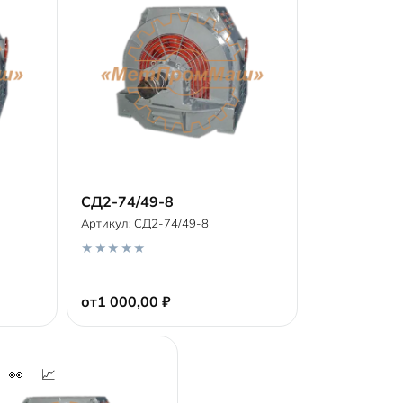
СД2-74/49-8
Артикул:
СД2-74/49-8
В корзину
0
o
от
1 000,00
₽
u
t
o
f
5