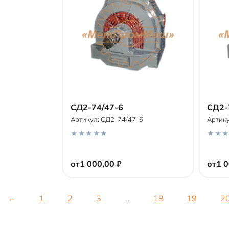
СД2-74/47-6
СД2-
Артикул:
СД2-74/47-6
Артик
В корзину
0
0
o
o
от
1 000,00
₽
от
1 
u
u
t
t
o
o
f
f
5
5
←
1
2
3
…
18
19
2