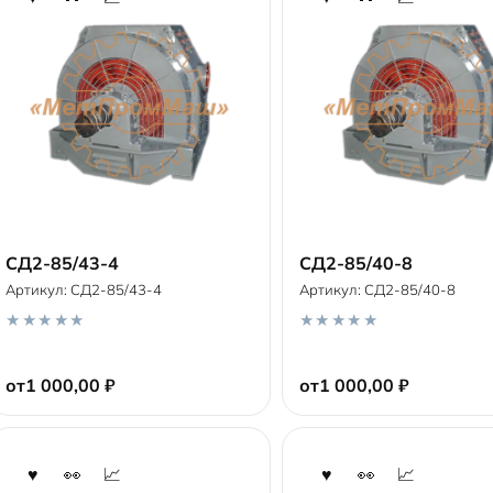
СД2-85/43-4
СД2-85/40-8
Артикул:
СД2-85/43-4
Артикул:
СД2-85/40-8
В корзину
В корзину
0
0
o
o
от
1 000,00
₽
от
1 000,00
₽
u
u
t
t
o
o
f
f
5
5