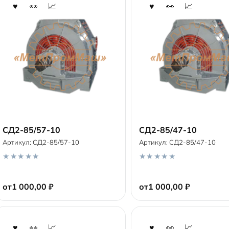
СД2-85/57-10
СД2-85/47-10
Артикул:
СД2-85/57-10
Артикул:
СД2-85/47-10
В корзину
В корзину
0
0
o
o
от
1 000,00
₽
от
1 000,00
₽
u
u
t
t
o
o
f
f
5
5