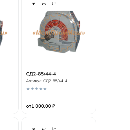
СД2-85/44-4
Артикул:
СД2-85/44-4
В корзину
0
o
от
1 000,00
₽
u
t
o
f
5