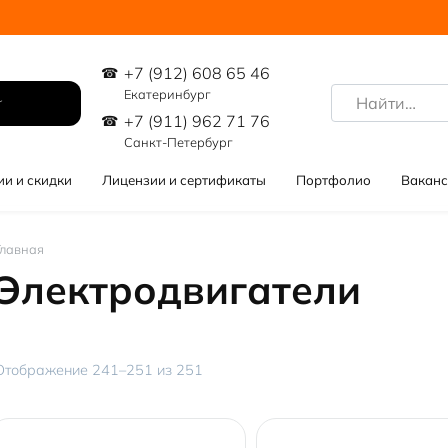
+7 (912) 608 65 46
Search
Екатеринбург
for:
+7 (911) 962 71 76
Санкт-Петербург
ии и скидки
Лицензии и сертификаты
Портфолио
Ваканс
Главная
Электродвигатели
Цены:
Отображение 241–251 из 251
по
убыванию