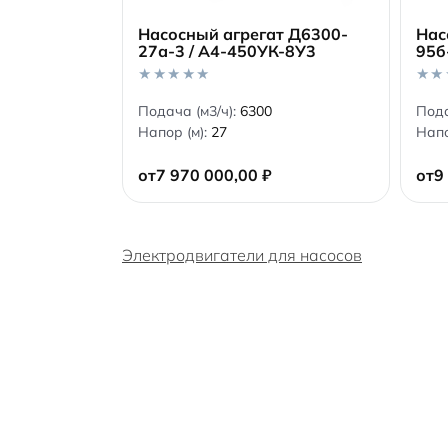
Насосный агрегат Д6300-
Нас
27а-3 / А4-450УК-8У3
95б
В корзину
0
0
Подача (м3/ч):
6300
Пода
o
o
Напор (м):
27
Напо
u
u
t
t
o
o
от
7 970 000,00
₽
от
9
f
f
5
5
Электродвигатели для насосов