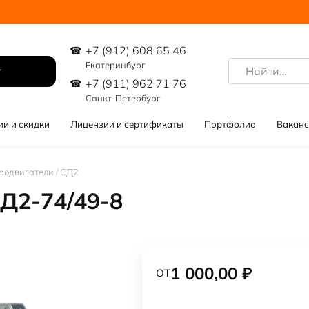
+7 (912) 608 65 46
Search
Екатеринбург
for:
+7 (911) 962 71 76
Санкт-Петербург
ии и скидки
Лицензии и сертификаты
Портфолио
Ваканс
родвигатели
/
СД2
Д2-74/49-8
от
1 000,00
₽