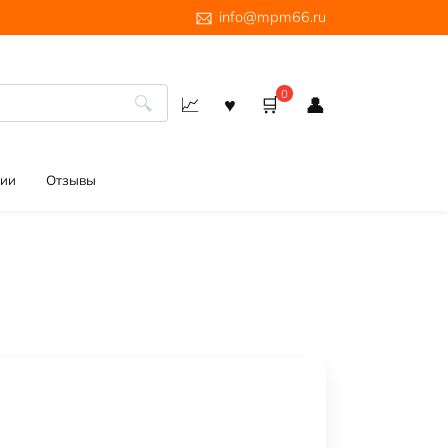
info@mpm66.ru
0
ии
Отзывы