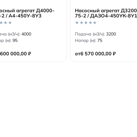
осный агрегат Д4000-
Насосный агрегат Д3200
-2 / А4-450У-8У3
75-2 / ДАЗО4-450УК-8У
В корзину
В корзину
0
ча (м3/ч):
4000
Подача (м3/ч):
3200
o
р (м):
95
Напор (м):
75
u
t
o
 600 000,00
₽
от
6 570 000,00
₽
f
5