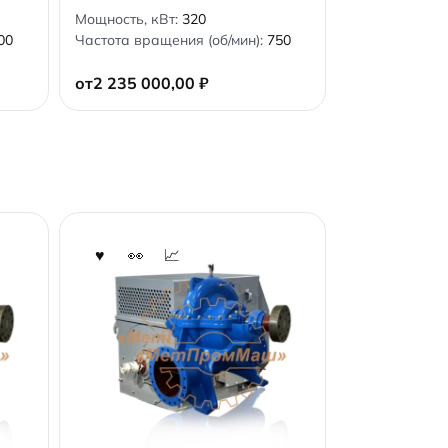
0
Мощность, кВт:
320
o
00
Частота вращения (об/мин):
750
u
t
o
от
2 235 000,00
₽
f
5