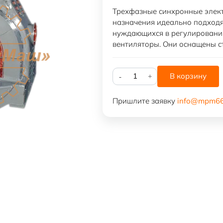
Трехфазные синхронные элек
назначения идеально подходя
нуждающихся в регулировании
вентиляторы. Они оснащены с
Количество
В корзину
товара
СД2-
Пришлите заявку
info@mpm66
74/49-
8