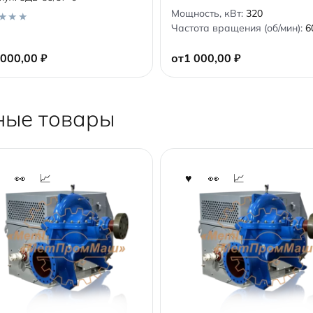
0
Мощность, кВт:
320
o
Частота вращения (об/мин):
6
u
t
o
 000,00
₽
от
1 000,00
₽
f
5
ные товары