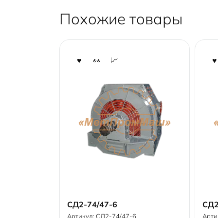
Похожие товары
СД2-74/47-6
СД2
В корзину
Артикул:
СД2-74/47-6
Арти