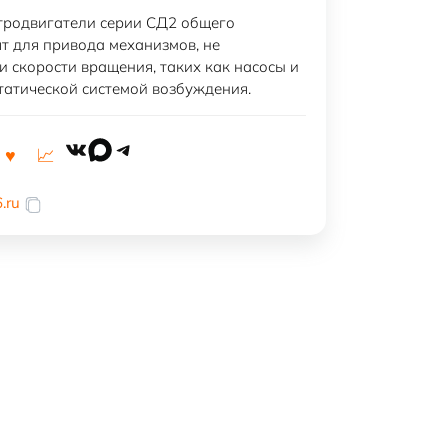
тродвигатели серии СД2 общего
т для привода механизмов, не
 скорости вращения, таких как насосы и
татической системой возбуждения.
VK
MAX
Telegram
.ru