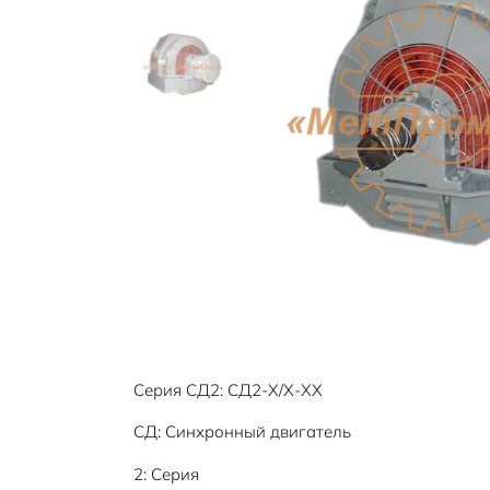
5
Серия СД2: СД2-Х/Х-ХХ
СД: Синхронный двигатель
2: Серия