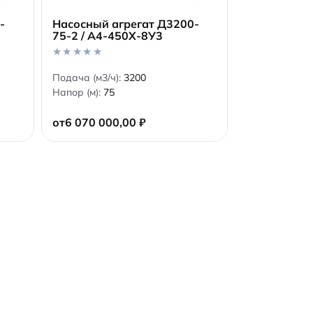
-
Насосный агрегат Д3200-
1
75-2 / А4-450Х-8У3
В корзину
0
Подача (м3/ч):
3200
o
Напор (м):
75
u
t
o
от
6 070 000,00
₽
f
5