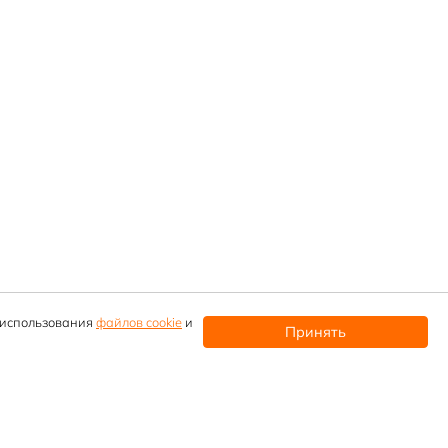
и использования
файлов cookie
и
Принять