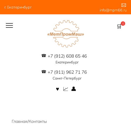
Перейти
г. Екатеринбург
к
info@mpm66.ru
содержанию
0
+7 (912) 608 65 46
Екатеринбург
+7 (911) 962 71 76
Санкт-Петербург
Главная
/
Контакты