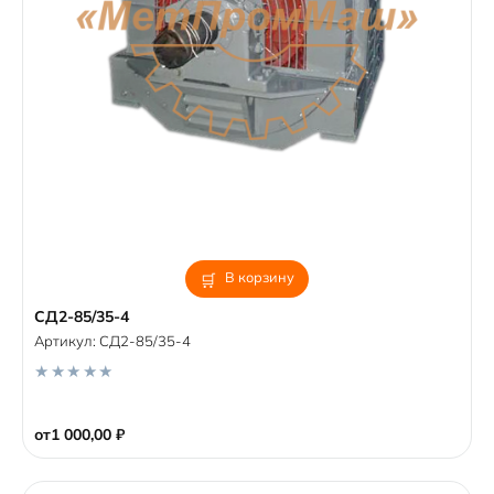
В корзину
СД2-85/35-4
Артикул:
СД2-85/35-4
0
o
от
1 000,00
₽
u
t
o
f