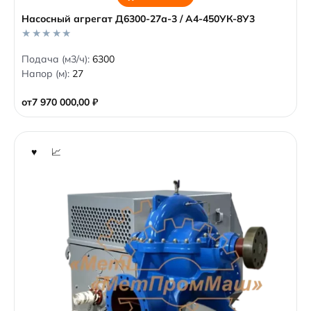
Насосный агрегат Д6300-27а-3 / А4-450УК-8У3
0
Подача (м3/ч):
6300
o
Напор (м):
27
u
t
o
от
7 970 000,00
₽
f
5