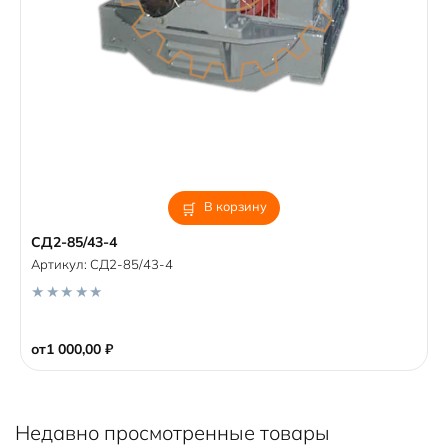
В корзину
СД2-85/43-4
Артикул:
СД2-85/43-4
0
o
от
1 000,00
₽
u
t
o
f
5
Недавно просмотренные товары