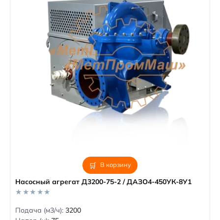
В корзину
Насосный агрегат Д3200-75-2 / ДАЗО4-450УК-8У1
0
Подача (м3/ч):
3200
o