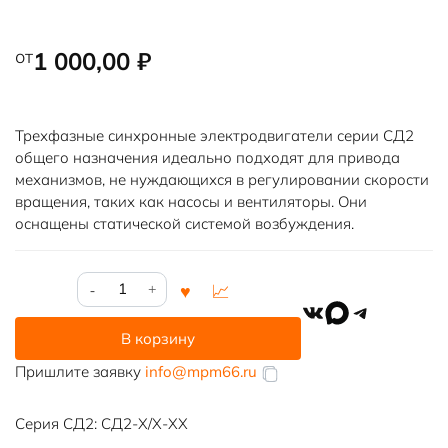
от
1 000,00
₽
Трехфазные синхронные электродвигатели серии СД2
общего назначения идеально подходят для привода
механизмов, не нуждающихся в регулировании скорости
вращения, таких как насосы и вентиляторы. Они
оснащены статической системой возбуждения.
Количество
товара
VK
MAX
Telegram
СД2-
В корзину
85/57-
10
Пришлите заявку
info@mpm66.ru
Серия СД2: СД2-Х/Х-ХХ