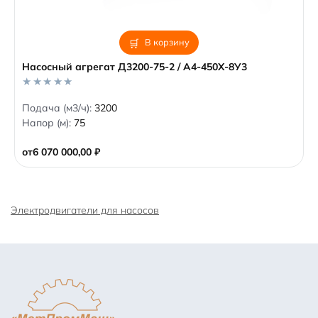
В корзину
Насосный агрегат Д3200-75-2 / А4-450Х-8У3
0
Подача (м3/ч):
3200
o
Напор (м):
75
u
t
o
от
6 070 000,00
₽
f
5
Электродвигатели для насосов