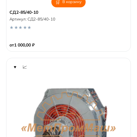
В корзину
СД2-85/40-10
Артикул:
СД2-85/40-10
0
o
от
1 000,00
₽
u
t
o
f
5