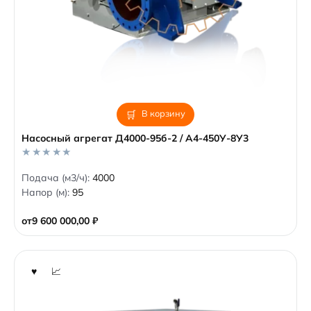
В корзину
Насосный агрегат Д4000-95б-2 / А4-450У-8У3
0
Подача (м3/ч):
4000
o
Напор (м):
95
u
t
o
от
9 600 000,00
₽
f
5