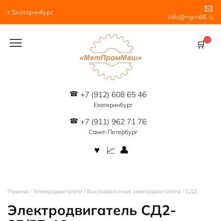
Перейти
г. Екатеринбург
к
info@mpm66.ru
содержанию
0
+7 (912) 608 65 46
Екатеринбург
+7 (911) 962 71 76
Санкт-Петербург
Главная
/
Электродвигатели
/
Высоковольтные электродвигатели
/
СД2
Электродвигатель СД2-