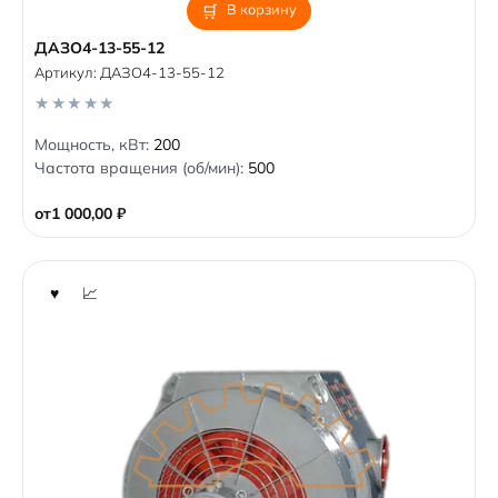
В корзину
ДАЗО4-13-55-12
Артикул:
ДАЗО4-13-55-12
0
Мощность, кВт:
200
o
Частота вращения (об/мин):
500
u
t
o
от
1 000,00
₽
f
5