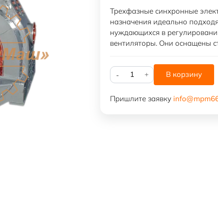
Трехфазные синхронные элек
назначения идеально подходя
нуждающихся в регулировании
вентиляторы. Они оснащены с
Количество
В корзину
товара
СД2-
Пришлите заявку
info@mpm66
85/57-
8