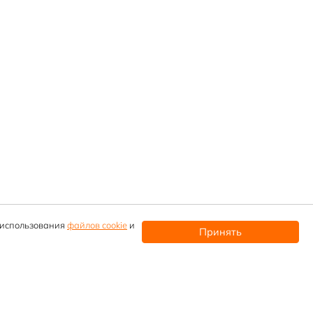
и использования
файлов cookie
и
Принять