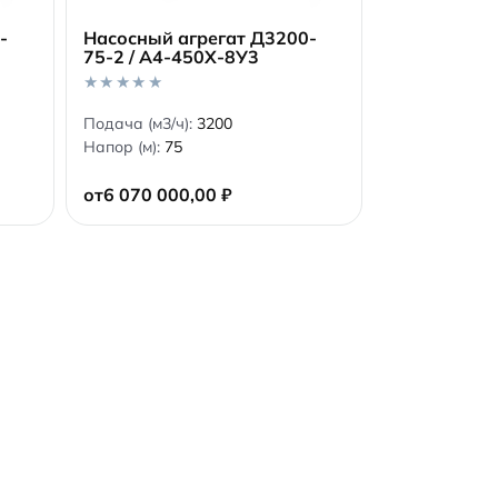
-
Насосный агрегат Д3200-
1
75-2 / А4-450Х-8У3
В корзину
0
Подача (м3/ч):
3200
o
Напор (м):
75
u
t
o
от
6 070 000,00
₽
f
5