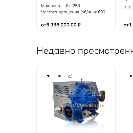
0
Мощность, кВт:
250
o
Частота вращения (об/мин):
600
u
0
t
o
o
от
6 938 000,00
₽
от
1
u
f
t
5
o
f
5
Недавно просмотрен