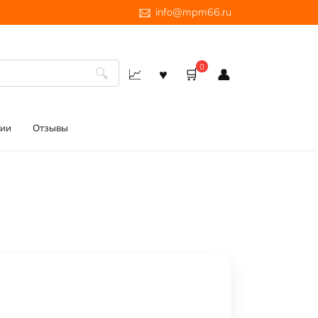
info@mpm66.ru
0
ии
Отзывы