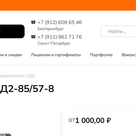
+7 (912) 608 65 46
Search
Екатеринбург
for:
+7 (911) 962 71 76
Санкт-Петербург
ии и скидки
Лицензии и сертификаты
Портфолио
Ваканс
родвигатели
/
СД2
Д2-85/57-8
от
1 000,00
₽