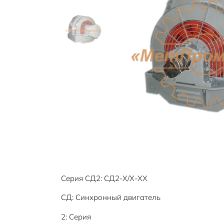
5
Серия СД2: СД2-Х/Х-ХХ
СД: Синхронный двигатель
2: Серия