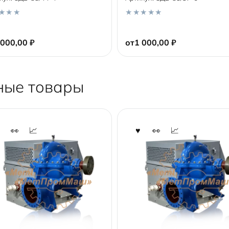
0
o
 000,00
₽
от
1 000,00
₽
u
t
o
f
5
ные товары