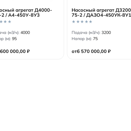
осный агрегат Д4000-
Насосный агрегат Д3200
-2 / А4-450У-8У3
75-2 / ДАЗО4-450УК-8У
В корзину
В корзину
0
ча (м3/ч):
4000
Подача (м3/ч):
3200
o
р (м):
95
Напор (м):
75
u
t
o
 600 000,00
₽
от
6 570 000,00
₽
f
5