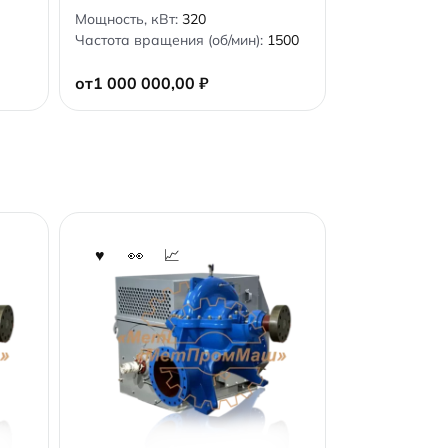
0
Мощность, кВт:
320
o
Частота вращения (об/мин):
1500
u
t
o
от
1 000 000,00
₽
f
5