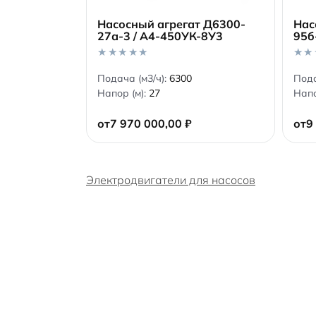
Насосный агрегат Д6300-
Нас
27а-3 / А4-450УК-8У3
95б
В корзину
0
0
Подача (м3/ч):
6300
Пода
o
o
Напор (м):
27
Напо
u
u
t
t
o
o
от
7 970 000,00
₽
от
9
f
f
5
5
Электродвигатели для насосов