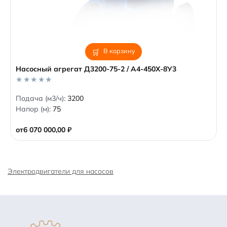
В корзину
Насосный агрегат Д3200-75-2 / А4-450Х-8У3
0
Подача (м3/ч):
3200
o
Напор (м):
75
u
t
o
от
6 070 000,00
₽
f
5
Электродвигатели для насосов