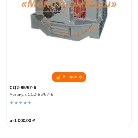
В корзину
СД2-85/57-6
Артикул:
СД2-85/57-6
0
o
от
1 000,00
₽
u
t
o
f