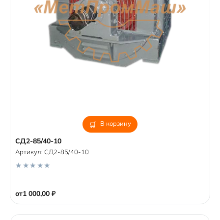
В корзину
СД2-85/40-10
Артикул:
СД2-85/40-10
0
o
от
1 000,00
₽
u
t
o
f