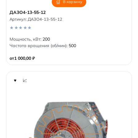
В корзину
ДАЗО4-13-55-12
Артикул:
ДАЗО4-13-55-12
0
Мощность, кВт:
200
o
Частота вращения (об/мин):
500
u
t
o
от
1 000,00
₽
f
5