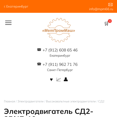
Перейти
г. Екатеринбург
к
info@mpm66.ru
содержанию
0
+7 (912) 608 65 46
Екатеринбург
+7 (911) 962 71 76
Санкт-Петербург
Главная
/
Электродвигатели
/
Высоковольтные электродвигатели
/
СД2
Электродвигатель СД2-