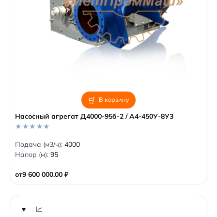
В корзину
Насосный агрегат Д4000-95б-2 / А4-450У-8У3
0
Подача (м3/ч):
4000
o
Напор (м):
95
u
t
o
от
9 600 000,00
₽
f
5