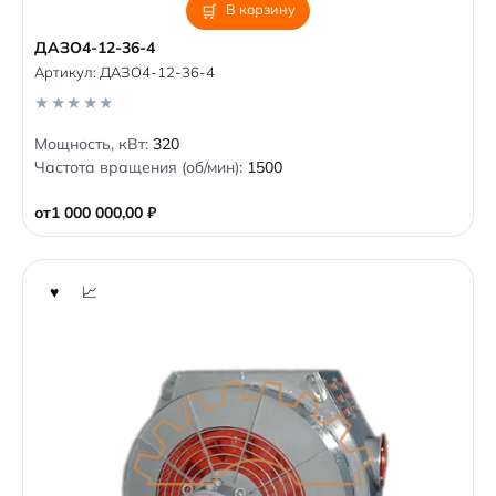
В корзину
ДАЗО4-12-36-4
Артикул:
ДАЗО4-12-36-4
0
Мощность, кВт:
320
o
Частота вращения (об/мин):
1500
u
t
o
от
1 000 000,00
₽
f
5