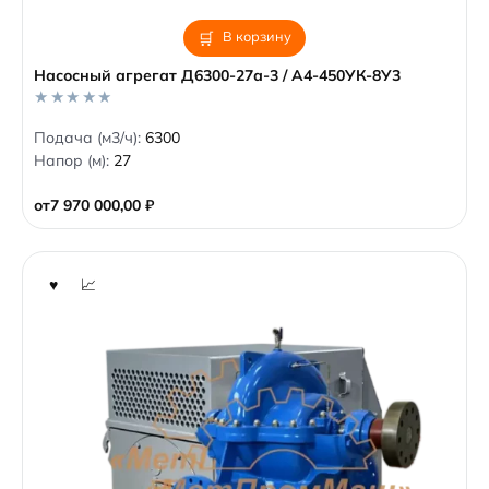
В корзину
Насосный агрегат Д6300-27а-3 / А4-450УК-8У3
0
Подача (м3/ч):
6300
o
Напор (м):
27
u
t
o
от
7 970 000,00
₽
f
5