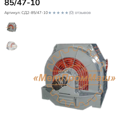
85/47-10
(0) отзывов
Артикул:
СД2-85/47-10
0
o
u
t
o
f
5