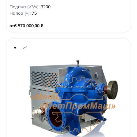
0
Подача (м3/ч):
3200
o
Напор (м):
75
u
t
o
от
6 570 000,00
₽
f
5