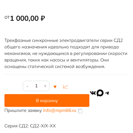
от
1 000,00
₽
Трехфазные синхронные электродвигатели серии СД2
общего назначения идеально подходят для привода
механизмов, не нуждающихся в регулировании скорости
вращения, таких как насосы и вентиляторы. Они
оснащены статической системой возбуждения.
Количество
товара
VK
MAX
Telegram
СД2-
В корзину
85/47-
10
Пришлите заявку
info@mpm66.ru
Серия СД2: СД2-Х/Х-ХХ