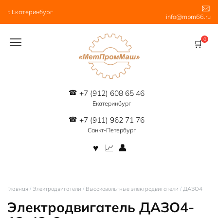
Перейти
г. Екатеринбург
к
info@mpm66.ru
содержанию
0
+7 (912) 608 65 46
Екатеринбург
+7 (911) 962 71 76
Санкт-Петербург
Главная
/
Электродвигатели
/
Высоковольтные электродвигатели
/
ДАЗО4
Электродвигатель ДАЗО4-