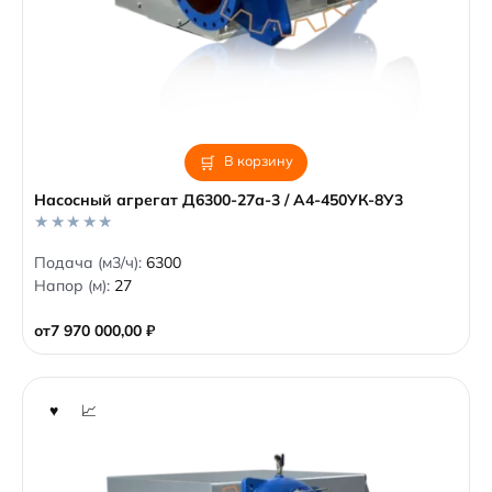
В корзину
Насосный агрегат Д6300-27а-3 / А4-450УК-8У3
0
Подача (м3/ч):
6300
o
Напор (м):
27
u
t
o
от
7 970 000,00
₽
f
5