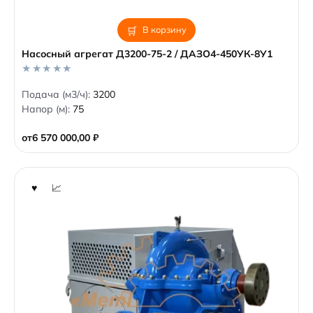
В корзину
Насосный агрегат Д3200-75-2 / ДАЗО4-450УК-8У1
0
Подача (м3/ч):
3200
o
Напор (м):
75
u
t
o
от
6 570 000,00
₽
f
5