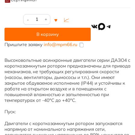
Количество
товара
VK
MAX
Telegram
ДАЗО4-
В корзину
13-
42-
Пришлите заявку
info@mpm66.ru
6
Высоковольтные асинхронные двигатели серии ДАЗО4 с
короткозамкнутым ротором предназначены для привода
механизмов, не требующих регулирования скорости
(насосы, вентиляторы, дымососы и т.п.). Они имеют
закрытое обдуваемое исполнение (IP44) и устойчивы к
работе на открытом воздухе и в помещениях с
повышенной влажностью и запыленностью при
температурах от -40°С до +40°С.
Пуск:
Двигатели с короткозамкнутым ротором запускаются
напрямую от номинального напряжения сети,
допускается снижение напряжения до 80% номинала во