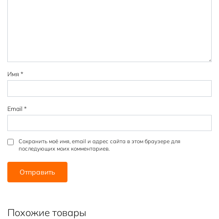
зв
зв
зв
зв
зв
ёз
ёз
ёз
ёз
ёз
д
д
д
д
д
Имя
*
Email
*
Сохранить моё имя, email и адрес сайта в этом браузере для
последующих моих комментариев.
Похожие товары