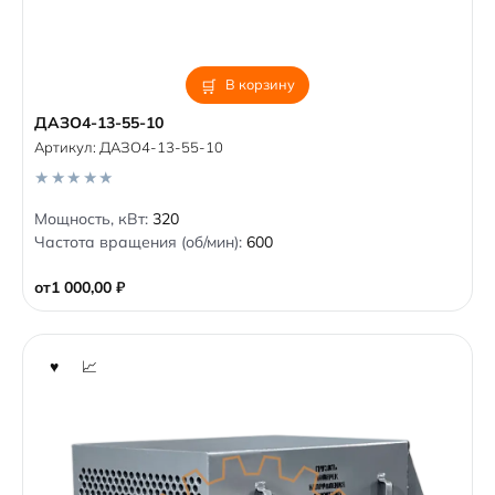
В корзину
ДАЗО4-13-55-10
Артикул:
ДАЗО4-13-55-10
0
Мощность, кВт:
320
o
Частота вращения (об/мин):
600
u
t
o
от
1 000,00
₽
f
5