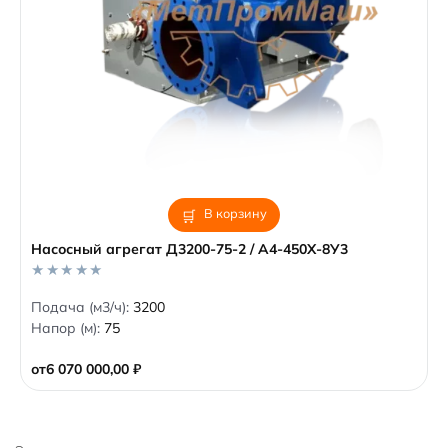
В корзину
Насосный агрегат Д3200-75-2 / А4-450Х-8У3
0
Подача (м3/ч):
3200
o
Напор (м):
75
u
t
o
от
6 070 000,00
₽
f
5