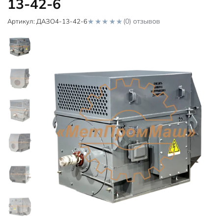
13-42-6
(0) отзывов
Артикул:
ДАЗО4-13-42-6
0
o
u
t
o
f
5