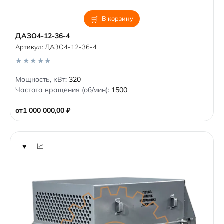
В корзину
ДАЗО4-12-36-4
Артикул:
ДАЗО4-12-36-4
0
Мощность, кВт:
320
o
Частота вращения (об/мин):
1500
u
t
o
от
1 000 000,00
₽
f
5