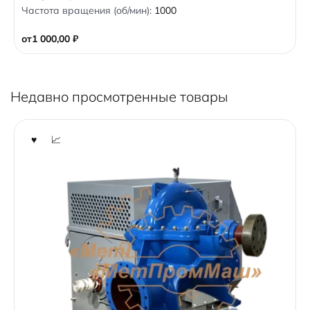
o
Частота вращения (об/мин):
1000
u
t
o
от
1 000,00
₽
f
5
Недавно просмотренные товары