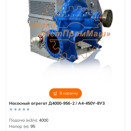
В корзину
Насосный агрегат Д4000-95б-2 / А4-450У-8У3
0
Подача (м3/ч):
4000
o
Напор (м):
95
u