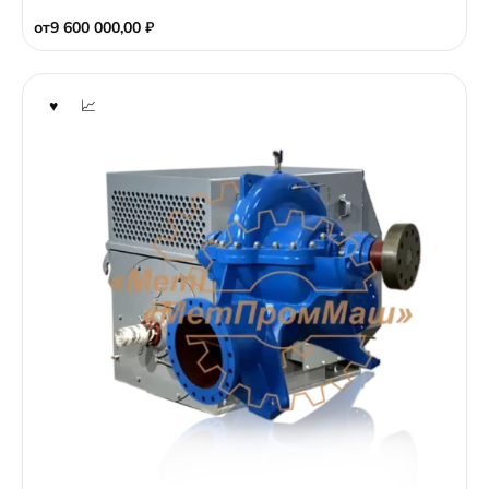
t
o
от
9 600 000,00
₽
f
5