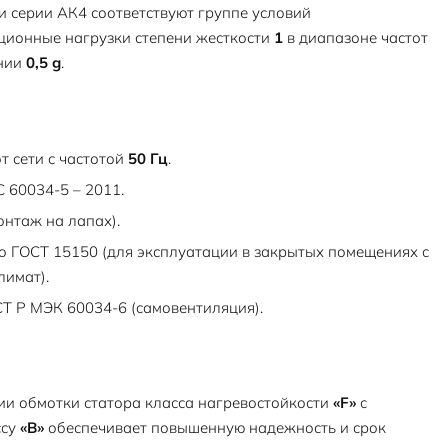
 серии АК4 соответствуют группе условий
ионные нагрузки степени жесткости
1
в диапазоне частот
нии
0,5 g
.
т сети с частотой
50 Гц
.
 60034-5 – 2011.
онтаж на лапах).
о ГОСТ 15150 (для эксплуатации в закрытых помещениях с
лимат).
Т Р МЭК 60034-6 (самовентиляция).
и обмотки статора класса нагревостойкости
«F»
с
ссу
«В»
обеспечивает повышенную надежность и срок