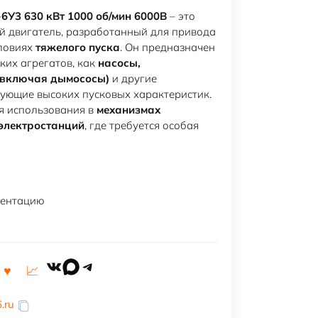
6У3 630 кВт 1000 об/мин 6000В
– это
 двигатель, разработанный для привода
словиях
тяжелого пуска
. Он предназначен
аких агрегатов, как
насосы,
 (включая дымососы)
и другие
ующие высоких пусковых характеристик.
я использования в
механизмах
электростанций
, где требуется особая
ментацию
VK
MAX
Telegram
.ru