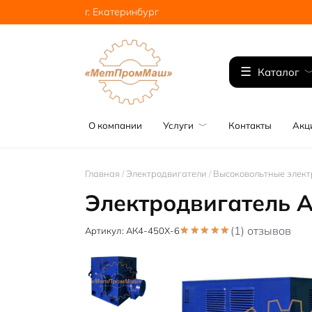
Перейти
г. Екатеринбург
к
содержанию
Каталог
О компании
Услуги
Контакты
Акц
Главная
/
Электродвигатели
/
Высоковольтные элект
Электродвигатель 
(1) отзывов
Артикул:
АК4-450Х-6
5.00
out
of 5