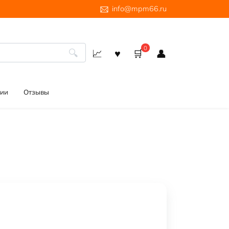
info@mpm66.ru
0
ии
Отзывы