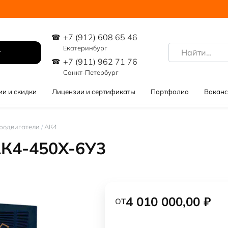
+7 (912) 608 65 46
Search
Екатеринбург
for:
+7 (911) 962 71 76
Санкт-Петербург
ии и скидки
Лицензии и сертификаты
Портфолио
Ваканс
родвигатели
/
АК4
АК4-450Х-6У3
от
4 010 000,00
₽