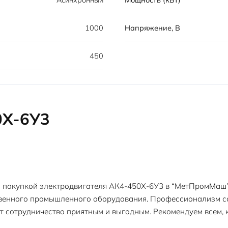
Асинхронный
Мощность (кВт)
1000
Напряжение, В
450
0Х-6У3
 покупкой электродвигателя АК4-450Х-6У3 в “МетПромМаш”
енного промышленного оборудования. Профессионализм со
т сотрудничество приятным и выгодным. Рекомендуем всем, 