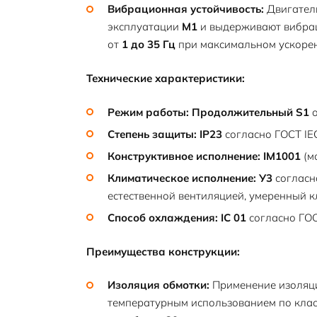
Вибрационная устойчивость:
Двигатели
эксплуатации
М1
и выдерживают вибрац
от
1 до 35 Гц
при максимальном ускоре
Технические характеристики:
Режим работы:
Продолжительный S1
о
Степень защиты:
IP23
согласно ГОСТ IEC
Конструктивное исполнение:
IM1001
(м
Климатическое исполнение:
У3
согласн
естественной вентиляцией, умеренный к
Способ охлаждения:
IC 01
согласно ГОС
Преимущества конструкции:
Изоляция обмотки:
Применение изоляци
температурным использованием по кла