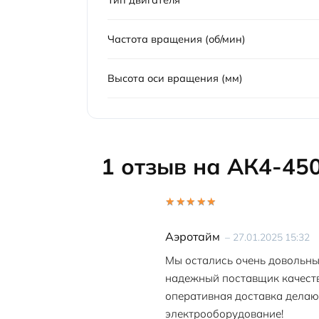
Тип двигателя
Частота вращения (об/мин)
Высота оси вращения (мм)
1 отзыв на
АК4-45
Оценка
5
из 5
Аэротайм
–
27.01.2025 15:32
Мы остались очень довольны
надежный поставщик качеств
оперативная доставка делаю
электрооборудование!