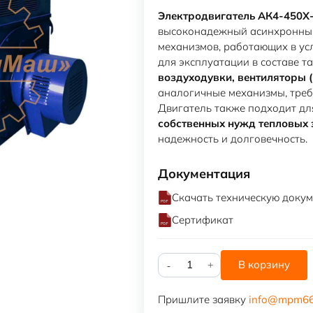
Электродвигатель АК4-450Х-
высоконадежный асинхронный
механизмов, работающих в у
для эксплуатации в составе т
воздуходувки, вентиляторы
аналогичные механизмы, треб
Двигатель также подходит дл
собственных нужд тепловых 
надежность и долговечность.
Документация
Скачать техническую доку
Сертификат
Количество
В корзину
товара
АК4-
Пришлите заявку
info@mpm66
450Х-6У3