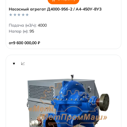
Насосный агрегат Д4000-95б-2 / А4-450У-8У3
0
Подача (м3/ч):
4000
o
Напор (м):
95
u
t
o
от
9 600 000,00
₽
f
5