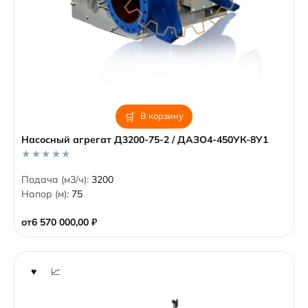
В корзину
Насосный агрегат Д3200-75-2 / ДАЗО4-450УК-8У1
0
Подача (м3/ч):
3200
o
Напор (м):
75
u
t
o
от
6 570 000,00
₽
f
5