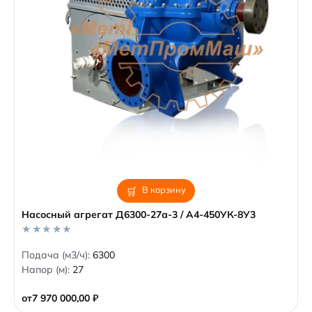
В корзину
Насосный агрегат Д6300-27а-3 / А4-450УК-8У3
0
Подача (м3/ч):
6300
o
Напор (м):
27
u
t
o
от
7 970 000,00
₽
f