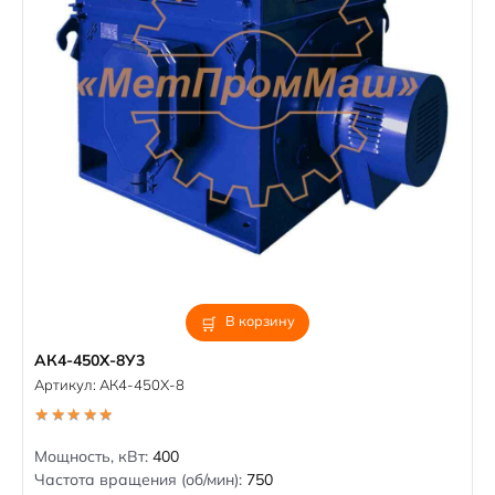
В корзину
АК4-450Х-8У3
Артикул:
АК4-450Х-8
5.00
out of 5
Мощность, кВт:
400
Частота вращения (об/мин):
750