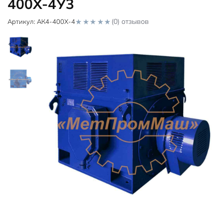
400Х-4У3
(0) отзывов
Артикул:
АК4-400Х-4
0
o
u
t
o
f
5