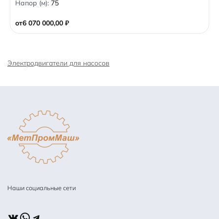
Напор (м):
75
u
t
o
от
6 070 000,00
₽
f
5
Электродвигатели для насосов
Наши социальные сети
ВКонтакте
WhatsApp
Telegram