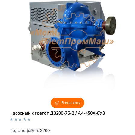
В корзину
Насосный агрегат Д3200-75-2 / А4-450Х-8У3
0
Подача (м3/ч):
3200
o