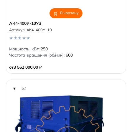
В корзину
АК4-400У-10У3
Артикул:
АК4-400У-10
0
Мощность, кВт:
250
o
Частота вращения (об/мин):
600
u
t
o
от
3 562 000,00
₽
f
5