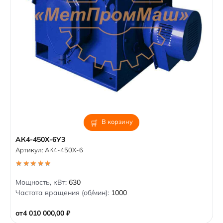
В корзину
АК4-450Х-6У3
Артикул:
АК4-450Х-6
5.00
out of 5
Мощность, кВт:
630
Частота вращения (об/мин):
1000
от
4 010 000,00
₽