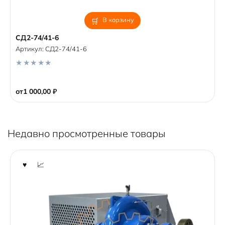
В корзину
СД2-74/41-6
Артикул:
СД2-74/41-6
0
o
от
1 000,00
₽
u
t
o
f
5
Недавно просмотренные товары