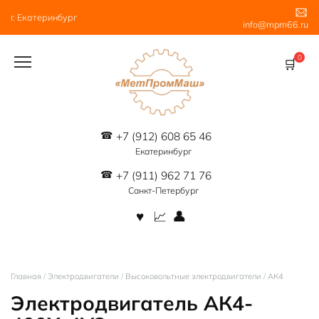
Перейти
г. Екатеринбург
к
info@mpm66.ru
содержанию
0
+7 (912) 608 65 46
Екатеринбург
+7 (911) 962 71 76
Санкт-Петербург
Главная
/
Электродвигатели
/
Высоковольтные электродвигатели
/
АК4
Электродвигатель АК4-