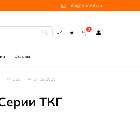
info@mpm66.ru
0
ии
Отзывы
129
04.02.2025
Серии ТКГ