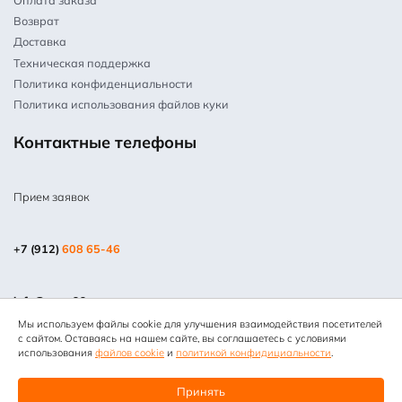
Оплата заказа
Возврат
Доставка
Техническая поддержка
Политика конфиденциальности
Политика использования файлов куки
Контактные телефоны
Прием заявок
+7 (912)
608 65-46
info@mpm66.ru
Мы используем файлы cookie для улучшения взаимодействия посетителей
© 2013-2025 Все права защищены. Копирование информации
с сайтом. Оставаясь на нашем сайте, вы соглашаетесь с условиями
запрещено. Информация на сайте не является публичной
использования
файлов cookie
и
политикой конфидициальности
.
офертой. “МЕТПРОММАШ”
Принять