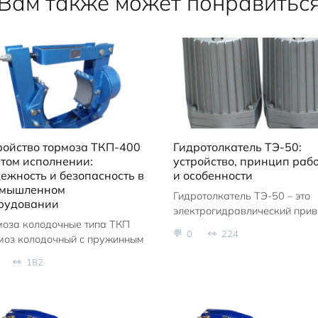
Вам также может понравитьс
ройство тормоза ТКП-400
Гидротолкатель ТЭ-50:
итом исполнении:
устройство, принцип раб
ежность и безопасность в
и особенности
мышленном
Гидротолкатель ТЭ-50 – это
рудовании
электрогидравлический при
моза колодочные типа ТКП
0
224
рмоз колодочный с пружинным
182