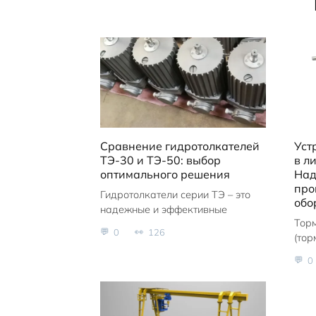
Сравнение гидротолкателей
Уст
ТЭ-30 и ТЭ-50: выбор
в л
оптимального решения
Над
про
Гидротолкатели серии ТЭ – это
обо
надежные и эффективные
Тор
0
126
(то
0