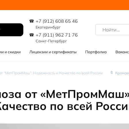
+7 (912) 608 65 46
Search
Екатеринбург
for:
+7 (911) 962 71 76
Санкт-Петербург
ии и скидки
Лицензии и сертификаты
Портфолио
Ваканс
от “МетПромМаш”: Надежность и Качество по всей России
Кранов
оза от «МетПромМаш»
Качество по всей Росси