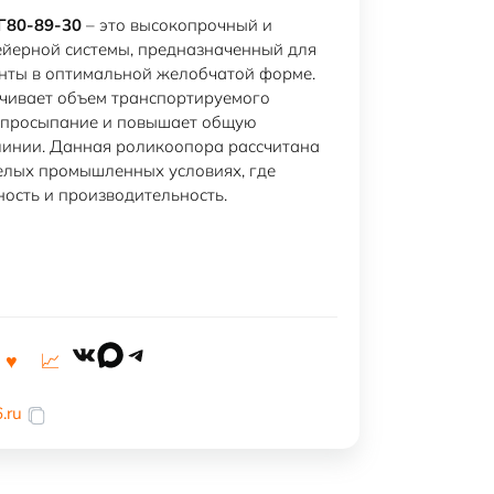
Г80-89-30
– это высокопрочный и
йерной системы, предназначенный для
нты в оптимальной желобчатой форме.
чивает объем транспортируемого
о просыпание и повышает общую
линии. Данная роликоопора рассчитана
елых промышленных условиях, где
ость и производительность.
VK
MAX
Telegram
.ru