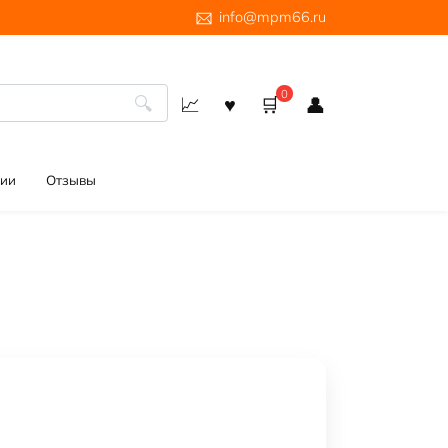
info@mpm66.ru
0
ии
Отзывы