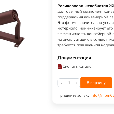
Роликоопора желобчатая Ж
долговечный компонент конве
поддержания конвейерной ле
Эта форма значительно увели
материала, минимизирует ег
эффективность конвейерной 
на эксплуатацию в самых тяж
требуется повышенная надежн
Документация
Скачать каталог
Количество
В корзину
товара
Роликоопора
Пришлите заявку
info@mpm66
ЖГ80-
89-
30