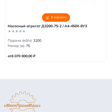
В корзину
Насосный агрегат Д3200-75-2 / А4-450Х-8У3
0
Подача (м3/ч):
3200
o
Напор (м):
75
u
t
o
от
6 070 000,00
₽
f
5