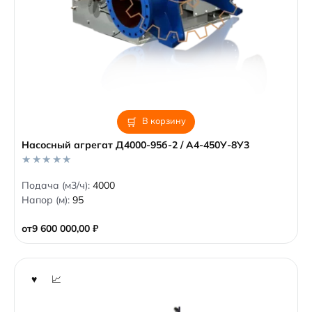
В корзину
Насосный агрегат Д4000-95б-2 / А4-450У-8У3
0
Подача (м3/ч):
4000
o
Напор (м):
95
u
t
o
от
9 600 000,00
₽
f
5