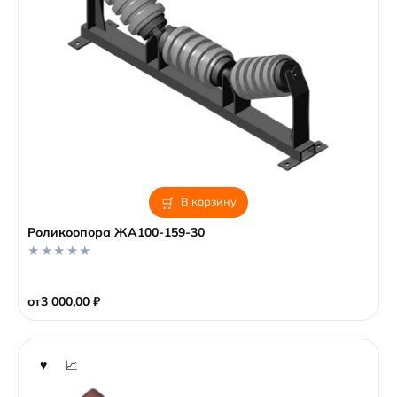
В корзину
Роликоопора ЖА100-159-30
0
o
от
3 000,00
₽
u
t
o
f
5