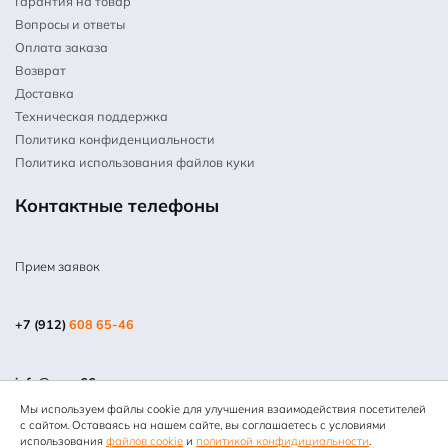
Гарантия на товар
Вопросы и ответы
Оплата заказа
Возврат
Доставка
Техническая поддержка
Политика конфиденциальности
Политика использования файлов куки
Контактные телефоны
Прием заявок
+7 (912)
608 65-46
info@mpm66.ru
Мы используем файлы cookie для улучшения взаимодействия посетителей
© 2013-2025 Все права защищены. Копирование информации
с сайтом. Оставаясь на нашем сайте, вы соглашаетесь с условиями
запрещено. Информация на сайте не является публичной
использования
файлов cookie
и
политикой конфидициальности
.