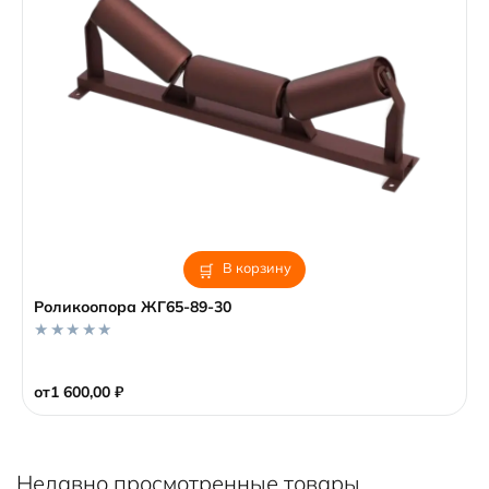
В корзину
Роликоопора ЖГ65-89-30
0
o
от
1 600,00
₽
u
t
o
f
5
Недавно просмотренные товары