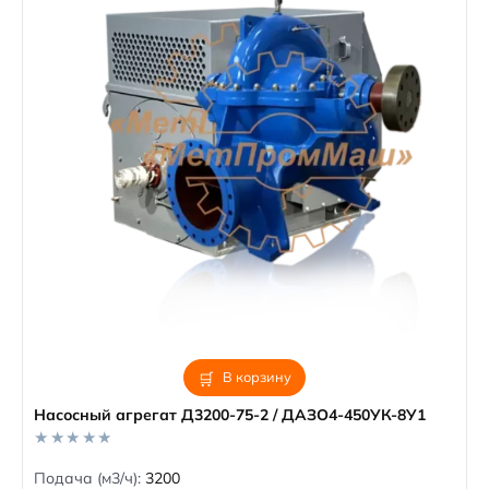
В корзину
Насосный агрегат Д3200-75-2 / ДАЗО4-450УК-8У1
0
Подача (м3/ч):
3200
o