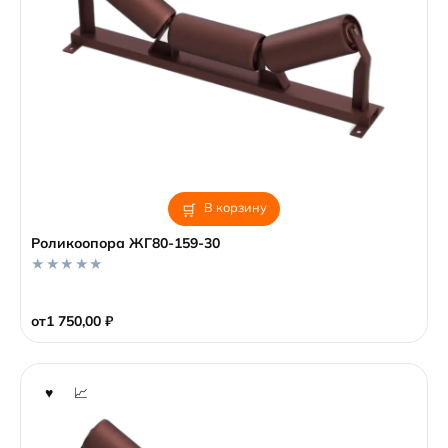
В корзину
Роликоопора ЖГ80-159-30
0
o
от
1 750,00
₽
u
t
o
f
5