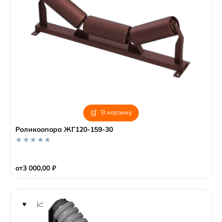
В корзину
Роликоопора ЖГ120-159-30
0
o
от
3 000,00
₽
u
t
o
f
5