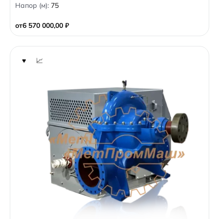
Напор (м):
75
u
t
o
от
6 570 000,00
₽
f
5