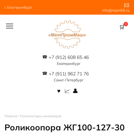
Перейти
г. Екатеринбург
к
info@mpm66.ru
содержанию
0
+7 (912) 608 65 46
Екатеринбург
+7 (911) 962 71 76
Санкт-Петербург
Главная
/
Роликоопоры конвейеров
Роликоопора ЖГ100-127-30