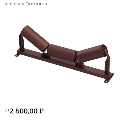
(0) отзывов
0
o
u
t
o
f
5
от
2 500,00
₽