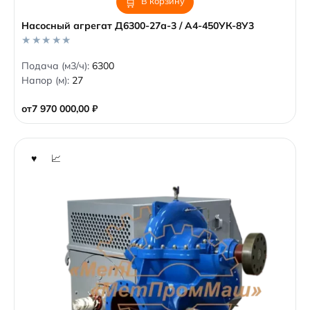
В корзину
Насосный агрегат Д6300-27а-3 / А4-450УК-8У3
0
Подача (м3/ч):
6300
o
Напор (м):
27
u
t
o
от
7 970 000,00
₽
f
5