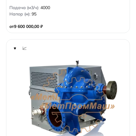
0
Подача (м3/ч):
4000
o
Напор (м):
95
u
t
o
от
9 600 000,00
₽
f
5