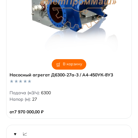
В корзину
Насосный агрегат Д6300-27а-3 / А4-450УК-8У3
0
Подача (м3/ч):
6300
o
Напор (м):
27
u
t
o
от
7 970 000,00
₽
f
5