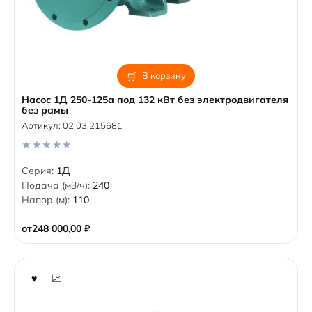
В корзину
Насос 1Д 250-125а под 132 кВт без электродвигателя
без рамы
Артикул:
02.03.215681
0
Серия:
1Д
o
Подача (м3/ч):
240
u
t
Напор (м):
110
o
f
5
от
248 000,00
₽