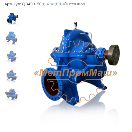
(0) отзывов
Артикул:
Д 3400-50
0
o
u
t
o
f
5