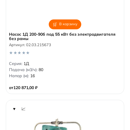
В корзину
Насос 1Д 200-90б под 55 кВт без электродвигателя
без рамы
Артикул:
02.03.215673
0
Серия:
1Д
o
Подача (м3/ч):
80
u
t
Напор (м):
16
o
f
5
от
120 871,00
₽