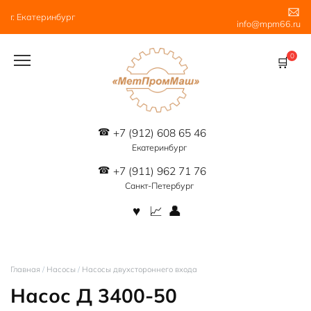
Перейти
г. Екатеринбург
к
info@mpm66.ru
содержанию
0
+7 (912) 608 65 46
Екатеринбург
+7 (911) 962 71 76
Санкт-Петербург
Главная
/
Насосы
/
Насосы двухстороннего входа
Насос Д 3400-50