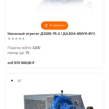
В корзину
Насосный агрегат Д3200-75-2 / ДАЗО4-450УК-8У1
0
Подача (м3/ч):
3200
o
Напор (м):
75
u
t
o
от
6 570 000,00
₽
f
5