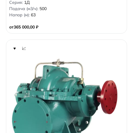
0
Серия:
1Д
o
Подача (м3/ч):
500
u
t
Напор (м):
63
o
f
5
от
365 000,00
₽