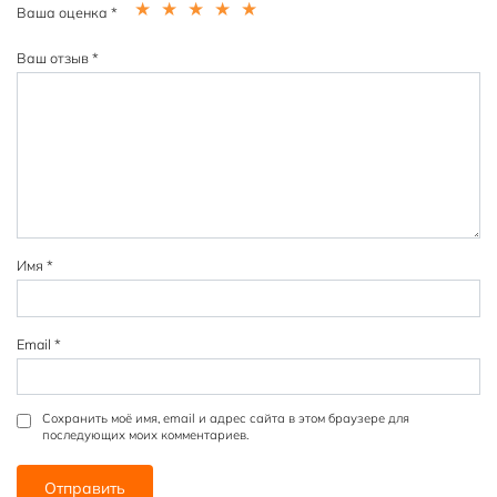
Ваша оценка
*
1
2
3
4
5
из
из
из
из
из
Ваш отзыв
*
5
5
5
5
5
зв
зв
зв
зв
зв
ёз
ёз
ёз
ёз
ёз
д
д
д
д
д
Имя
*
Email
*
Сохранить моё имя, email и адрес сайта в этом браузере для
последующих моих комментариев.