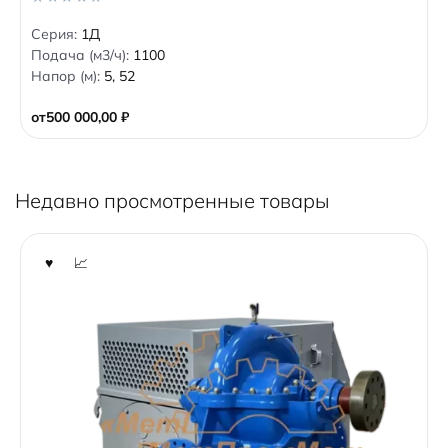
0
Серия:
1Д
o
Подача (м3/ч):
1100
u
t
Напор (м):
5, 52
o
f
5
от
500 000,00
₽
Недавно просмотренные товары