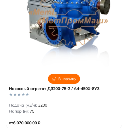
В корзину
Насосный агрегат Д3200-75-2 / А4-450Х-8У3
0
Подача (м3/ч):
3200
o
Напор (м):
75
u
t
o
от
6 070 000,00
₽
f