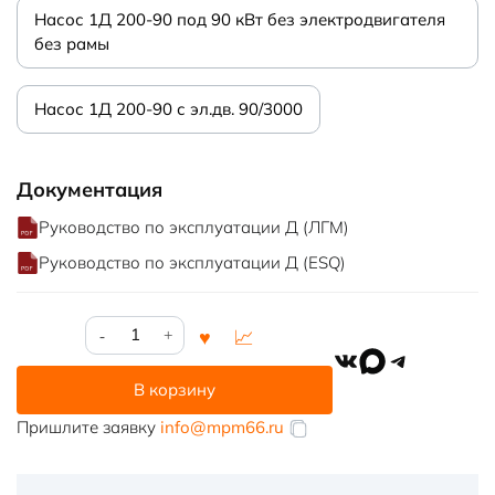
Насос 1Д 200-90 под 90 кВт без электродвигателя
без рамы
Насос 1Д 200-90 с эл.дв. 90/3000
Документация
Руководство по эксплуатации Д (ЛГМ)
Руководство по эксплуатации Д (ESQ)
Количество
товара
VK
MAX
Telegram
Насос
В корзину
1Д
200-
Пришлите заявку
info@mpm66.ru
90б
под