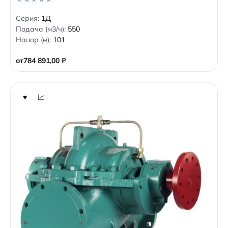
0
Серия:
1Д
o
Подача (м3/ч):
550
u
t
Напор (м):
101
o
f
5
от
784 891,00
₽