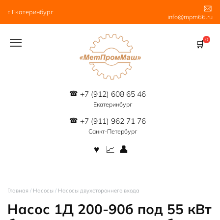
Перейти
г. Екатеринбург
к
info@mpm66.ru
содержанию
0
+7 (912) 608 65 46
Екатеринбург
+7 (911) 962 71 76
Санкт-Петербург
Главная
/
Насосы
/
Насосы двухстороннего входа
Насос 1Д 200-90б под 55 кВт