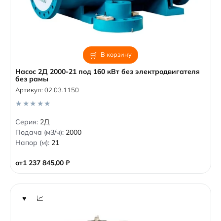
В корзину
Насос 2Д 2000-21 под 160 кВт без электродвигателя
без рамы
Артикул:
02.03.1150
0
Серия:
2Д
o
Подача (м3/ч):
2000
u
t
Напор (м):
21
o
f
5
от
1 237 845,00
₽