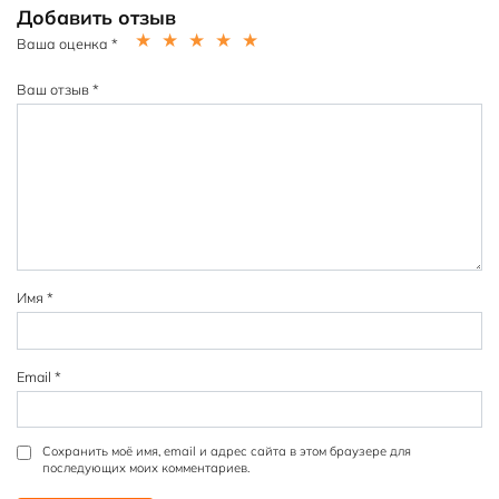
Добавить отзыв
Ваша оценка
*
1
2
3
4
5
из
из
из
из
из
Ваш отзыв
*
5
5
5
5
5
зв
зв
зв
зв
зв
ёз
ёз
ёз
ёз
ёз
д
д
д
д
д
Имя
*
Email
*
Сохранить моё имя, email и адрес сайта в этом браузере для
последующих моих комментариев.