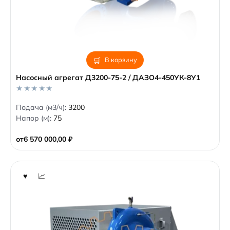
В корзину
Насосный агрегат Д3200-75-2 / ДАЗО4-450УК-8У1
0
Подача (м3/ч):
3200
o
Напор (м):
75
u
t
o
от
6 570 000,00
₽
f
5