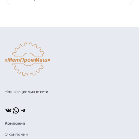
f
5
Наши социальные сети
ВКонтакте
WhatsApp
Telegram
Компания
О компании