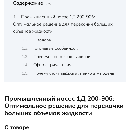
55
Содержание
кВт
без
Промышленный насос 1Д 200-90б:
электродвигателя
Оптимальное решение для перекачки больших
без
объемов жидкости
рамы
О товаре
Ключевые особенности
Преимущества использования
Сферы применения
Почему стоит выбрать именно эту модель
Промышленный насос 1Д 200-90б:
Оптимальное решение для перекачки
больших объемов жидкости
О товаре