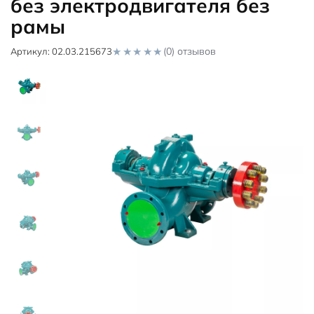
без электродвигателя без
рамы
(0) отзывов
Артикул:
02.03.215673
0
o
u
t
o
f
5