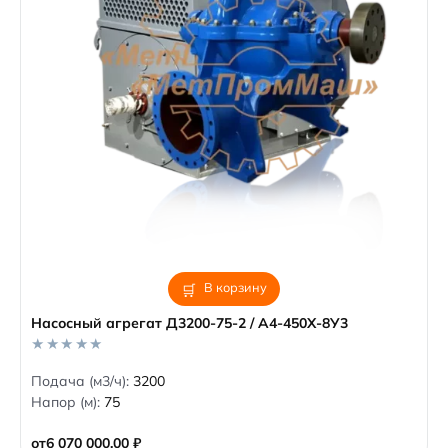
В корзину
Насосный агрегат Д3200-75-2 / А4-450Х-8У3
0
Подача (м3/ч):
3200
o
Напор (м):
75
u
t
o
от
6 070 000,00
₽