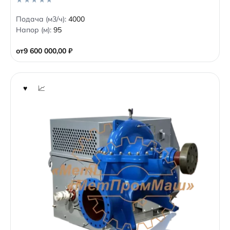
0
Подача (м3/ч):
4000
o
Напор (м):
95
u
t
o
от
9 600 000,00
₽
f
5