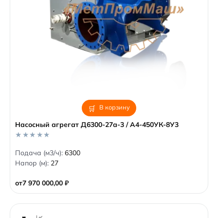
В корзину
Насосный агрегат Д6300-27а-3 / А4-450УК-8У3
0
Подача (м3/ч):
6300
o
Напор (м):
27
u
t
o
от
7 970 000,00
₽
f
5