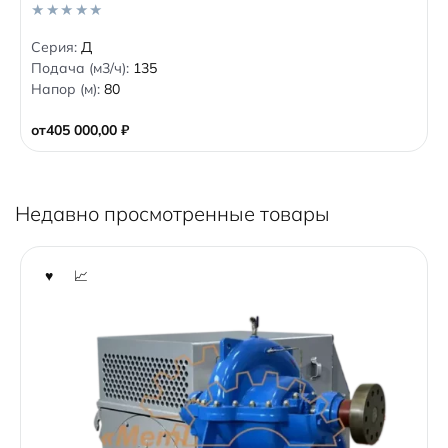
0
Серия:
Д
o
Подача (м3/ч):
135
u
t
Напор (м):
80
o
f
5
от
405 000,00
₽
Недавно просмотренные товары