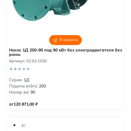
В корзину
Насос 1Д 200-90 под 90 кВт без электродвигателя без
рамы
Артикул:
02.03.1030
0
Серия:
1Д
o
Подача (м3/ч):
200
u
t
Напор (м):
90
o
f
5
от
120 871,00
₽