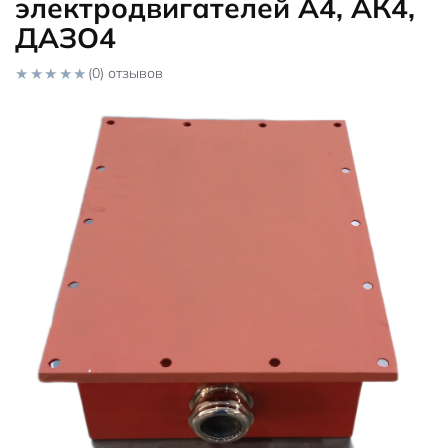
электродвигателей А4, АК4,
ДАЗО4
(0) отзывов
0
o
u
t
o
f
5