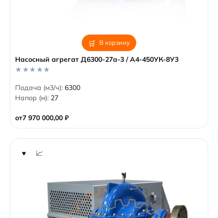
В корзину
Насосный агрегат Д6300-27а-3 / А4-450УК-8У3
0
Подача (м3/ч):
6300
o
Напор (м):
27
u
t
o
от
7 970 000,00
₽
f
5