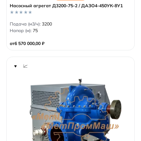
Насосный агрегат Д3200-75-2 / ДАЗО4-450УК-8У1
0
Подача (м3/ч):
3200
o
Напор (м):
75
u
t
o
от
6 570 000,00
₽
f
5