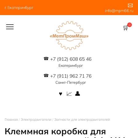
Перейти
г. Екатеринбург
к
info@mpm66.ru
содержанию
0
+7 (912) 608 65 46
Екатеринбург
+7 (911) 962 71 76
Санкт-Петербург
Главная
/
Электродвигатели
/
Запчасти для электродвигателей
Клеммная коробка для