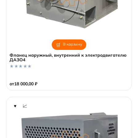
В корзину
Фланец наружный, внутренний к электродвигателю
ДАЗО4
0
o
от
18 000,00
₽
u
t
o
f
5