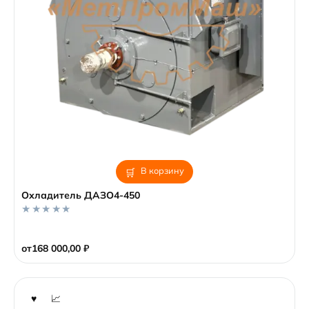
В корзину
Охладитель ДАЗО4-450
0
o
от
168 000,00
₽
u
t
o
f
5