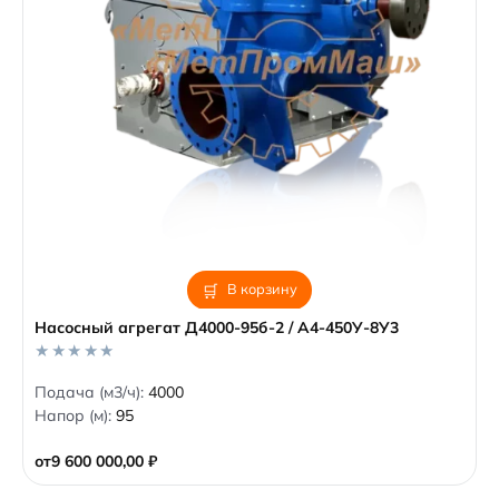
В корзину
Насосный агрегат Д4000-95б-2 / А4-450У-8У3
0
Подача (м3/ч):
4000
o
Напор (м):
95
u
t
o
от
9 600 000,00
₽
f
5