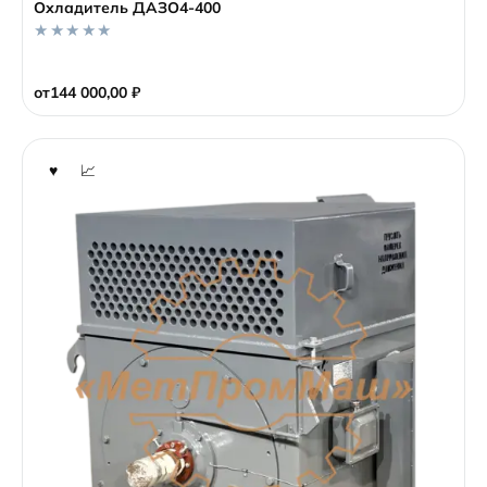
Охладитель ДАЗО4-400
0
o
от
144 000,00
₽
u
t
o
f
5