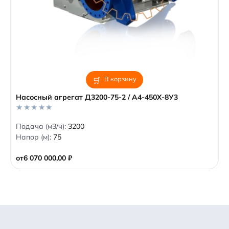
В корзину
Насосный агрегат Д3200-75-2 / А4-450Х-8У3
0
Подача (м3/ч):
3200
o
Напор (м):
75
u
t
o
от
6 070 000,00
₽
f
5