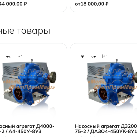
44 000,00
₽
от
18 000,00
₽
u
t
o
f
5
ные товары
осный агрегат Д4000-
Насосный агрегат Д3200
-2 / А4-450У-8У3
75-2 / ДАЗО4-450УК-8У