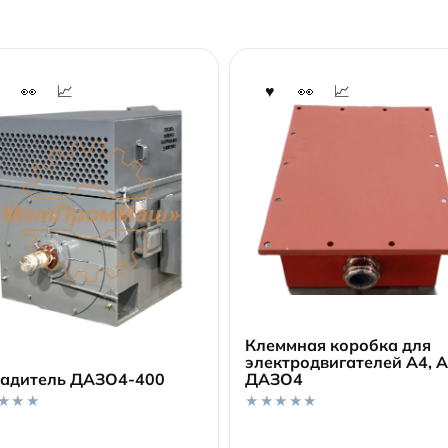
Клеммная коробка для
В корзину
электродвигателей А4, А
адитель ДАЗО4-400
ДАЗО4
В корзину
0
o