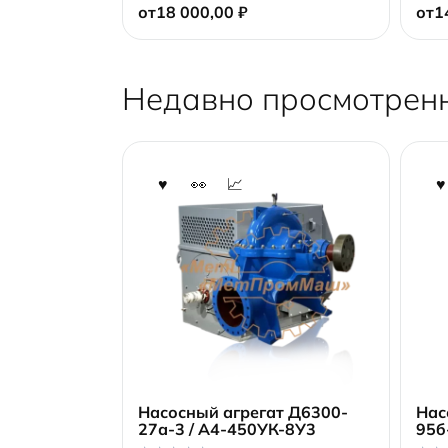
от
18 000,00
₽
от
1
u
u
t
t
o
o
f
f
5
5
Недавно просмотрен
Насосный агрегат Д6300-
Нас
27а-3 / А4-450УК-8У3
95б