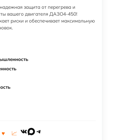
надежная защита от перегрева и
оты вашего двигателя ДАЗО4-450!
жает риски и обеспечивает максимальную
новок.
ышленность
нность
ость
VK
MAX
Telegram