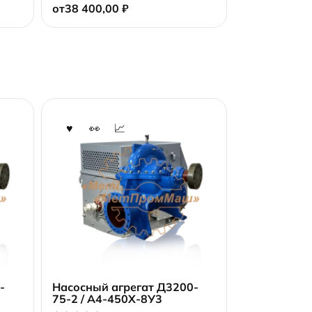
от
38 400,00
₽
u
t
o
f
5
-
Насосный агрегат Д3200-
1
75-2 / А4-450Х-8У3