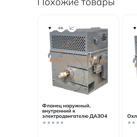
Похожие товары
Фланец наружный,
внутренний к
электродвигателю ДАЗО4
Охл
В корзину
0
0
o
o