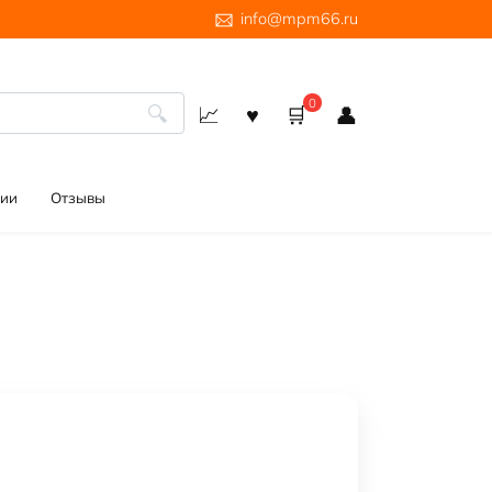
info@mpm66.ru
0
ии
Отзывы