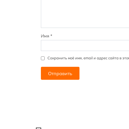
ёз
ёз
ёз
ёз
ёз
д
д
д
д
д
Имя
*
Сохранить моё имя, email и адрес сайта в э