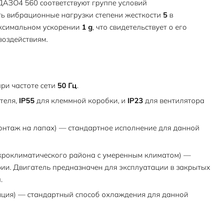
ДАЗО4 560 соответствуют группе условий
ть вибрационные нагрузки степени жесткости
5
в
ксимальном ускорении
1 g
, что свидетельствует о его
воздействиям.
ри частоте сети
50 Гц
.
теля,
IP55
для клеммной коробки, и
IP23
для вентилятора
онтаж на лапах) — стандартное исполнение для данной
кроклиматического района с умеренным климатом) —
ии. Двигатель предназначен для эксплуатации в закрытых
.
яция) — стандартный способ охлаждения для данной