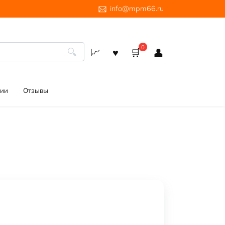
info@mpm66.ru
0
ии
Отзывы