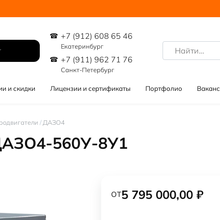
+7 (912) 608 65 46
Search
Екатеринбург
for:
+7 (911) 962 71 76
Санкт-Петербург
ии и скидки
Лицензии и сертификаты
Портфолио
Ваканс
родвигатели
/
ДАЗО4
ДАЗО4-560У-8У1
от
5 795 000,00
₽