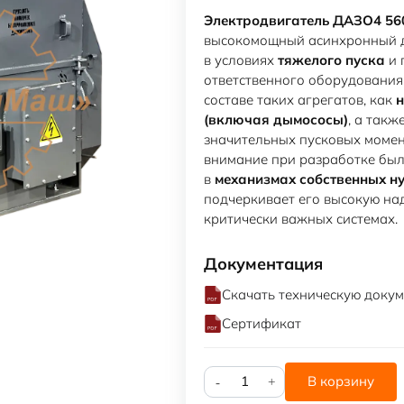
Электродвигатель ДАЗО4 560
высокомощный асинхронный д
в условиях
тяжелого пуска
и 
ответственного оборудования
составе таких агрегатов, как
н
(включая дымососы)
, а так
значительных пусковых момен
внимание при разработке бы
в
механизмах собственных н
подчеркивает его высокую на
критически важных системах.
Документация
Скачать техническую доку
Сертификат
Количество
В корзину
товара