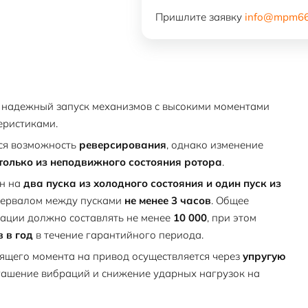
ДАЗО4-
Пришлите заявку
info@mpm66
560У-8У1
 надежный запуск механизмов с высокими моментами
еристиками.
я возможность
реверсирования
, однако изменение
только из неподвижного состояния ротора
.
ан на
два пуска из холодного состояния и один пуск из
ервалом между пусками
не менее 3 часов
. Общее
атации должно составлять не менее
10 000
, при этом
в в год
в течение гарантийного периода.
ящего момента на привод осуществляется через
упругую
гашение вибраций и снижение ударных нагрузок на