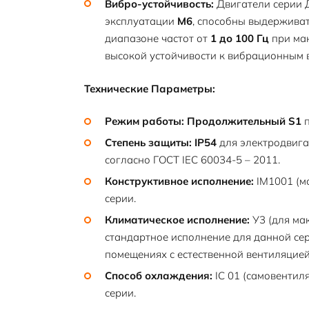
Вибро-устойчивость:
Двигатели серии 
эксплуатации
М6
, способны выдержива
диапазоне частот от
1 до 100 Гц
при ма
высокой устойчивости к вибрационным 
Технические Параметры:
Режим работы:
Продолжительный S1
п
Степень защиты:
IP54
для электродвига
согласно ГОСТ IEC 60034-5 – 2011.
Конструктивное исполнение:
IM1001 (м
серии.
Климатическое исполнение:
У3 (для ма
стандартное исполнение для данной сер
помещениях с естественной вентиляцией
Способ охлаждения:
IC 01 (самовентил
серии.