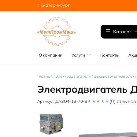
Перейти
г. Екатеринбург
к
содержанию
Каталог
О компании
Услуги
Контакты
Акц
Главная
/
Электродвигатели
/
Высоковольтные элект
Электродвигатель 
(0) отзывов
Артикул:
ДАЗО4-13-70-8
0
o
u
t
o
f