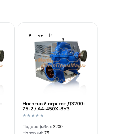
-
Насосный агрегат Д3200-
1
75-2 / А4-450Х-8У3
В корзину
0
Подача (м3/ч):
3200
o
Напор (м):
75
u