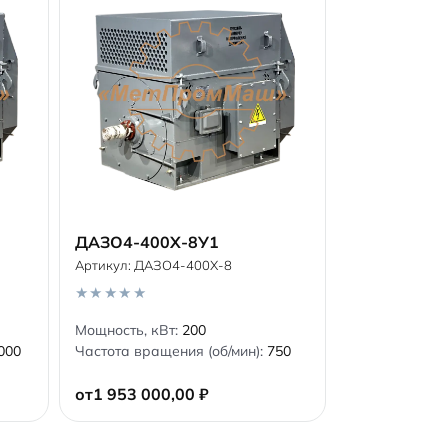
ДАЗО4-400Х-8У1
Артикул:
ДАЗО4-400Х-8
В корзину
0
Мощность, кВт:
200
o
000
Частота вращения (об/мин):
750
u
t
o
от
1 953 000,00
₽
f
5