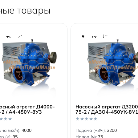
ные товары
осный агрегат Д4000-
Насосный агрегат Д3200
-2 / А4-450У-8У3
75-2 / ДАЗО4-450УК-8У
В корзину
В корзину
0
ча (м3/ч):
4000
Подача (м3/ч):
3200
o
р (м):
95
Напор (м):
75
u