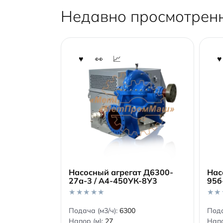
Недавно просмотрен
Насосный агрегат Д6300-
Нас
27а-3 / А4-450УК-8У3
95б
В корзину
0
0
Подача (м3/ч):
6300
Пода
o
o
Напор (м):
27
Напо
u
u