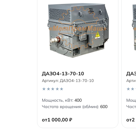
ДАЗО4-13-70-10
ДАЗ
Артикул:
ДАЗО4-13-70-10
Арти
В корзину
0
0
Мощность, кВт:
400
Мощн
o
o
Частота вращения (об/мин):
600
Част
u
u
t
t
o
o
от
1 000,00
₽
от
2
f
f
5
5