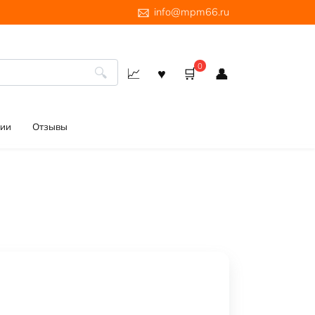
info@mpm66.ru
0
ии
Отзывы