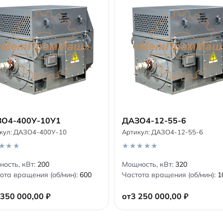
О4-400У-10У1
ДАЗО4-12-55-6
кул:
ДАЗО4-400У-10
Артикул:
ДАЗО4-12-55-6
В корзину
В корзину
0
ость, кВт:
200
Мощность, кВт:
320
o
ота вращения (об/мин):
600
Частота вращения (об/мин):
1
u
t
o
 350 000,00
₽
от
3 250 000,00
₽
f
5