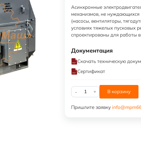
Асинхронные электродвигате
механизмов, не нуждающихся 
(насосы, вентиляторы, тягодут
условиях тяжелых пусковых р
спроектированы для работы в
Документация
Скачать техническую доку
Сертификат
Количество
В корзину
товара
ДАЗО4-
Пришлите заявку
info@mpm66
13-
70-
8