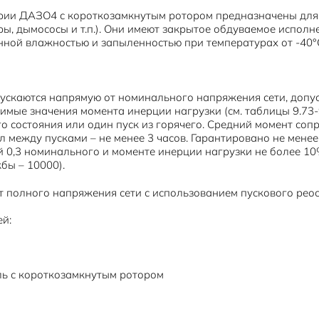
рии ДАЗО4 с короткозамкнутым ротором предназначены для
ы, дымососы и т.п.). Они имеют закрытое обдуваемое исполне
нной влажностью и запыленностью при температурах от -40°С
ускаются напрямую от номинального напряжения сети, допу
имые значения момента инерции нагрузки (см. таблицы 9.73-
о состояния или один пуск из горячего. Средний момент соп
 между пусками – не менее 3 часов. Гарантировано не менее 
й 0,3 номинального и моменте инерции нагрузки не более 10
жбы – 10000).
 полного напряжения сети с использованием пускового реос
ей:
ь с короткозамкнутым ротором