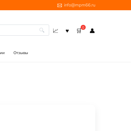
info@mpm66.ru
0
ии
Отзывы