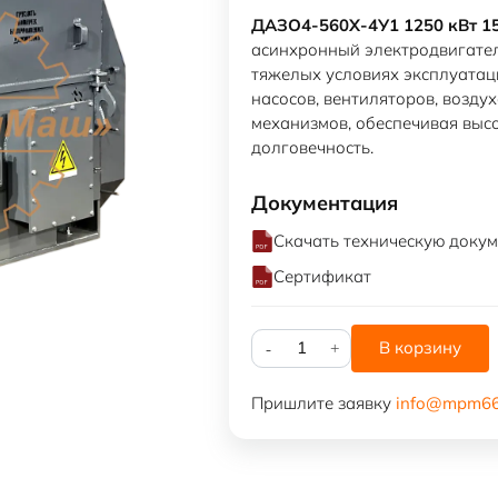
ДАЗО4-560Х-4У1 1250 кВт 15
асинхронный электродвигател
тяжелых условиях эксплуатац
насосов, вентиляторов, возд
механизмов, обеспечивая выс
долговечность.
Документация
Скачать техническую доку
Сертификат
Количество
В корзину
товара
ДАЗО4-
Пришлите заявку
info@mpm66
560Х-4У1