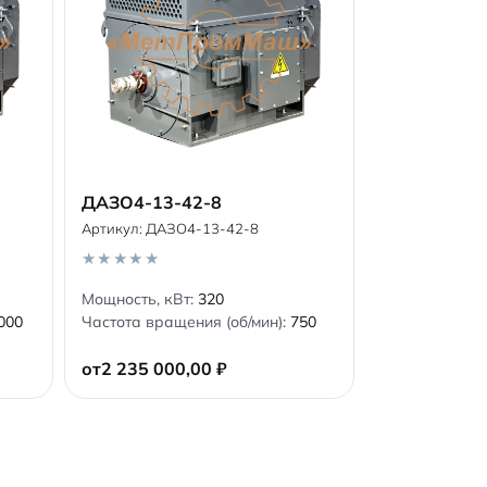
ДАЗО4-13-42-8
Артикул:
ДАЗО4-13-42-8
В корзину
0
Мощность, кВт:
320
o
000
Частота вращения (об/мин):
750
u
t
o
от
2 235 000,00
₽
f
5