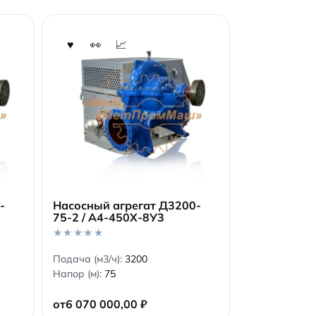
-
Насосный агрегат Д3200-
1
75-2 / А4-450Х-8У3
В корзину
0
Подача (м3/ч):
3200
o
Напор (м):
75
u
t
o
от
6 070 000,00
₽
f