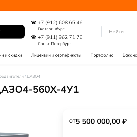
+7 (912) 608 65 46
Search
Екатеринбург
for:
+7 (911) 962 71 76
Санкт-Петербург
ии и скидки
Лицензии и сертификаты
Портфолио
Ваканс
родвигатели
/
ДАЗО4
ДАЗО4-560Х-4У1
от
5 500 000,00
₽