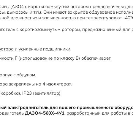
рии ДАЗО4 с короткозамкнутым ротором предназначены для
ы, дымососы и т.п.). Они имеют закрытое обдуваемое исполне
нной влажностью и запыленностью при температурах от -40°С
атель с короткозамкнутым ротором, предназначенный для р
ротора и усиленные подшипники.
кости F (использование по классу B) обеспечивает
рпус с обдувом.
ора закреплены на 4 изоляторах.
(коробка), IP23 (вентилятор)
ый электродвигатель для вашего промышленного оборуд
родвигатель
ДАЗО4-560Х-4У1
, разработанный для работы в 