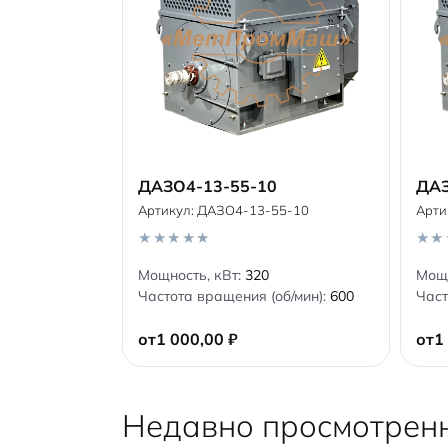
ДАЗО4-13-55-10
ДАЗ
Артикул:
ДАЗО4-13-55-10
Арти
В корзину
0
0
Мощность, кВт:
320
Мощн
o
o
Частота вращения (об/мин):
600
Част
u
u
t
t
o
o
от
1 000,00
₽
от
1
f
f
5
5
Недавно просмотрен