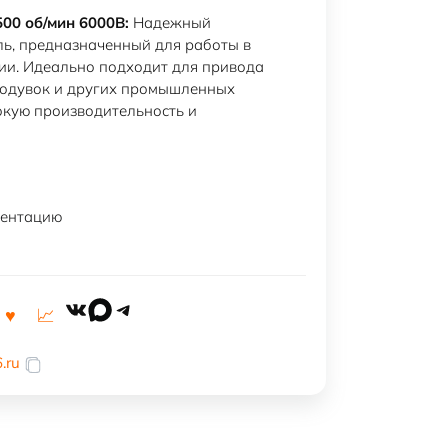
00 об/мин 6000В:
Надежный
ь, предназначенный для работы в
ии. Идеально подходит для привода
уходувок и других промышленных
окую производительность и
ментацию
VK
MAX
Telegram
.ru