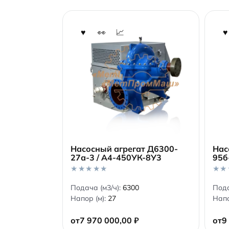
Насосный агрегат Д6300-
Нас
27а-3 / А4-450УК-8У3
95б
В корзину
0
0
Подача (м3/ч):
6300
Пода
o
o
Напор (м):
27
Напо
u
u
t
t
o
o
от
7 970 000,00
₽
от
9
f
f