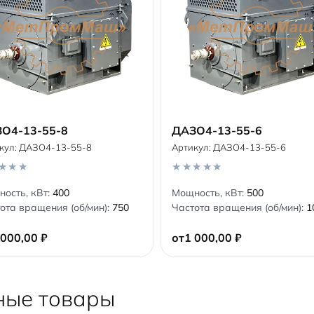
О4-13-55-8
ДАЗО4-13-55-6
кул:
ДАЗО4-13-55-8
Артикул:
ДАЗО4-13-55-6
В корзину
В корзину
0
ость, кВт:
400
Мощность, кВт:
500
o
ота вращения (об/мин):
750
Частота вращения (об/мин):
1
u
t
o
 000,00
₽
от
1 000,00
₽
f
5
ные товары