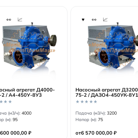
осный агрегат Д4000-
Насосный агрегат Д3200
-2 / А4-450У-8У3
75-2 / ДАЗО4-450УК-8У
В корзину
В корзину
0
ча (м3/ч):
4000
Подача (м3/ч):
3200
o
р (м):
95
Напор (м):
75
u
t
o
 600 000,00
₽
от
6 570 000,00
₽
f