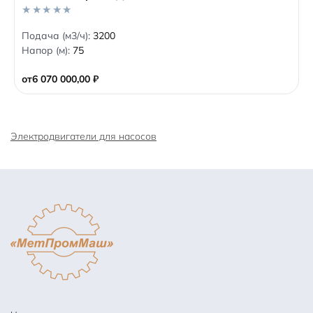
0
Подача (м3/ч):
3200
o
Напор (м):
75
u
t
o
от
6 070 000,00
₽
f
5
Электродвигатели для насосов