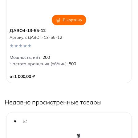
В корзину
ДАЗО4-13-55-12
Артикул:
ДАЗО4-13-55-12
0
Мощность, кВт:
200
o
Частота вращения (об/мин):
500
u
t
o
от
1 000,00
₽
f
5
Недавно просмотренные товары