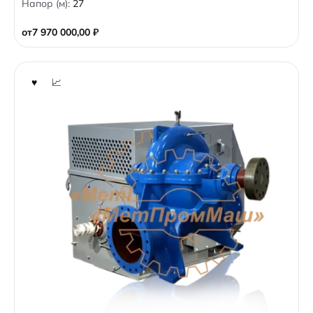
Напор (м):
27
u
t
o
от
7 970 000,00
₽
f
5