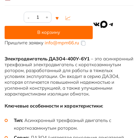
Количество
товара
VK
MAX
Telegram
ДАЗО4-
В корзину
400У-6У1
Пришлите заявку
info@mpm66.ru
Электродвигатель ДАЗО4-400У-6У1
– это асинхронный
трехфазный электродвигатель с короткозамкнутым
ротором, разработанный для работы в тяжелых
условиях эксплуатации. Он входит в серию ДАЗО4,
которая отличается повышенной надежностью и
усиленной конструкцией, а также улучшенными
характеристиками изоляции обмоток.
Ключевые особенности и характеристики:
Тип:
Асинхронный трехфазный двигатель с
короткозамкнутым ротором.
Серия:
ДАЗО4 (четвертое поколение двигателей