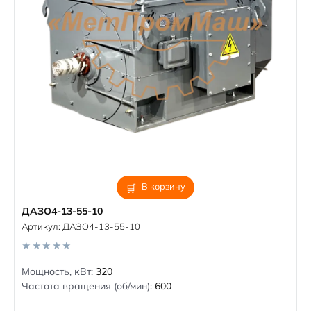
В корзину
ДАЗО4-13-55-10
Артикул:
ДАЗО4-13-55-10
0
Мощность, кВт:
320
o
Частота вращения (об/мин):
600
u
t
o