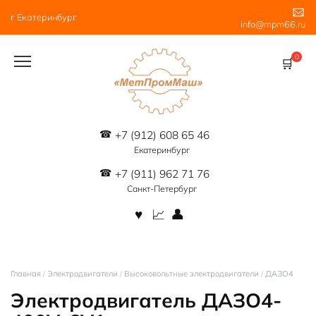
Перейти
г. Екатеринбург
к
info@mpm66.ru
содержанию
0
+7 (912) 608 65 46
Екатеринбург
+7 (911) 962 71 76
Санкт-Петербург
Главная
/
Электродвигатели
/
Высоковольтные электродвигатели
/
ДАЗО4
Электродвигатель ДАЗО4-