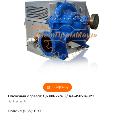
В корзину
Насосный агрегат Д6300-27а-3 / А4-450УК-8У3
0
Подача (м3/ч):
6300
o