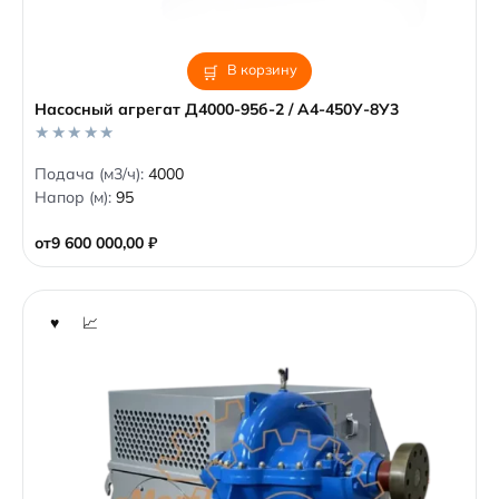
В корзину
Насосный агрегат Д4000-95б-2 / А4-450У-8У3
0
Подача (м3/ч):
4000
o
Напор (м):
95
u
t
o
от
9 600 000,00
₽
f
5