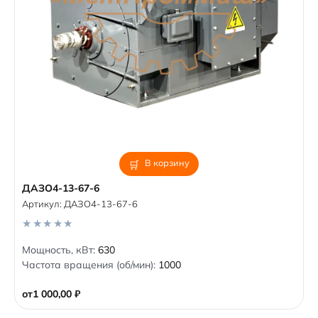
В корзину
ДАЗО4-13-67-6
Артикул:
ДАЗО4-13-67-6
0
Мощность, кВт:
630
o
Частота вращения (об/мин):
1000
u
t
o
от
1 000,00
₽
f
5