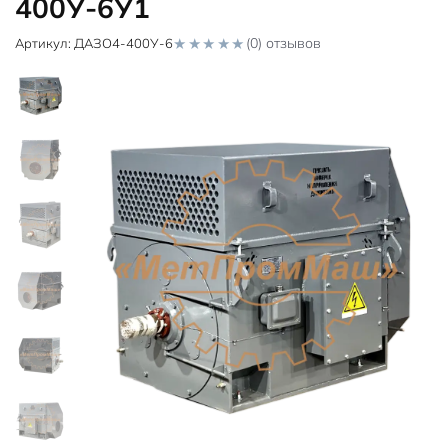
400У-6У1
(0) отзывов
Артикул:
ДАЗО4-400У-6
0
o
u
t
o
f
5