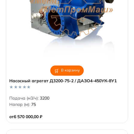
В корзину
Насосный агрегат Д3200-75-2 / ДАЗО4-450УК-8У1
0
Подача (м3/ч):
3200
o
Напор (м):
75
u
t
o
от
6 570 000,00
₽
f
5