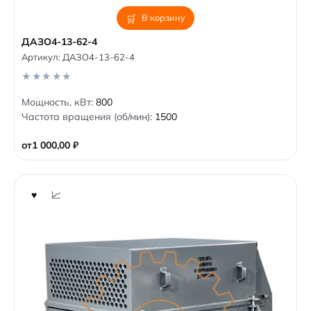
В корзину
ДАЗО4-13-62-4
Артикул:
ДАЗО4-13-62-4
0
Мощность, кВт:
800
o
Частота вращения (об/мин):
1500
u
t
o
от
1 000,00
₽
f
5