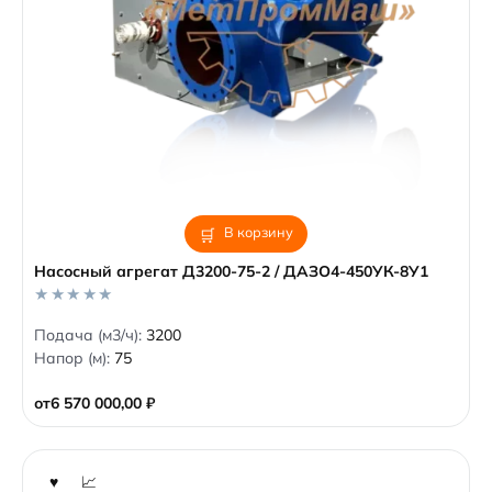
В корзину
Насосный агрегат Д3200-75-2 / ДАЗО4-450УК-8У1
0
Подача (м3/ч):
3200
o
Напор (м):
75
u
t
o
от
6 570 000,00
₽
f
5