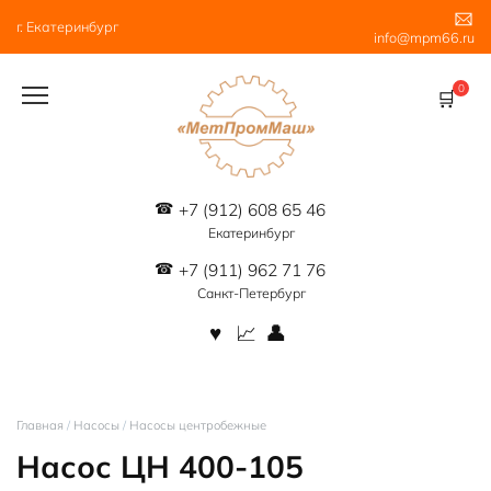
Перейти
г. Екатеринбург
к
info@mpm66.ru
содержанию
0
+7 (912) 608 65 46
Екатеринбург
+7 (911) 962 71 76
Санкт-Петербург
Главная
/
Насосы
/
Насосы центробежные
Насос ЦН 400-105