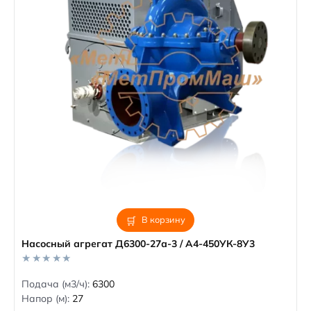
В корзину
Насосный агрегат Д6300-27а-3 / А4-450УК-8У3
0
Подача (м3/ч):
6300
o
Напор (м):
27
u
t