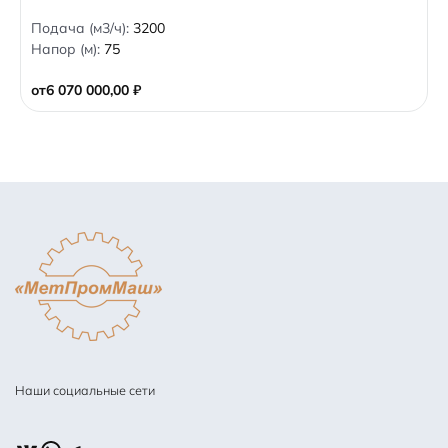
0
Подача (м3/ч):
3200
o
Напор (м):
75
u
t
o
от
6 070 000,00
₽
f
5
Наши социальные сети