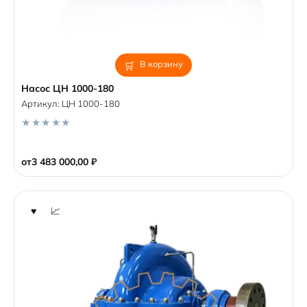
В корзину
Насос ЦН 1000-180
Артикул:
ЦН 1000-180
0
o
от
3 483 000,00
₽
u
t
o
f
5