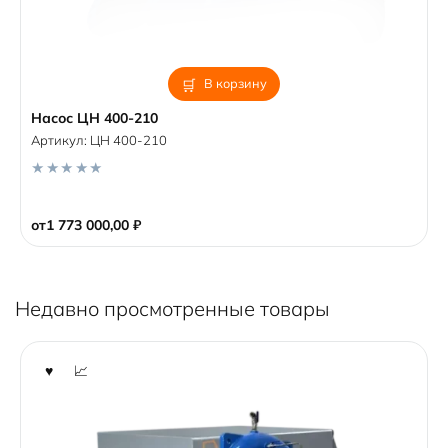
В корзину
Насос ЦН 400-210
Артикул:
ЦН 400-210
0
o
от
1 773 000,00
₽
u
t
o
f
5
Недавно просмотренные товары