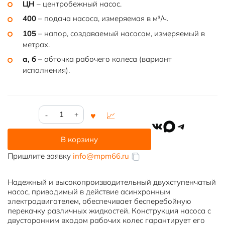
ЦН
– центробежный насос.
400
– подача насоса, измеряемая в м³/ч.
105
– напор, создаваемый насосом, измеряемый в
метрах.
а, б
– обточка рабочего колеса (вариант
исполнения).
Количество
товара
VK
MAX
Telegram
Насос
В корзину
ЦН
400-
Пришлите заявку
info@mpm66.ru
105
Надежный и высокопроизводительный двухступенчатый
насос, приводимый в действие асинхронным
электродвигателем, обеспечивает бесперебойную
перекачку различных жидкостей. Конструкция насоса с
двусторонним входом рабочих колес гарантирует его