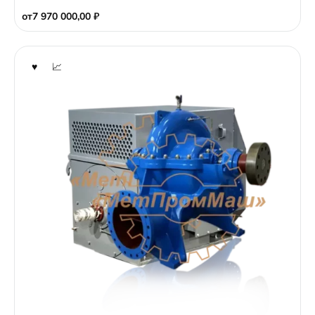
o
от
7 970 000,00
₽
f
5