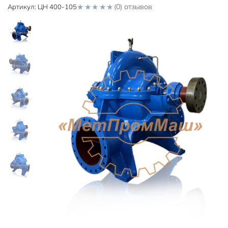
(0) отзывов
Артикул:
ЦН 400-105
0
o
u
t
o
f
5