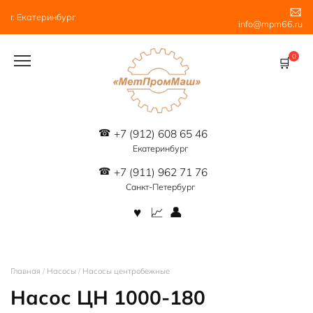
Перейти
г. Екатеринбург
к
info@mpm66.ru
содержанию
0
+7 (912) 608 65 46
Екатеринбург
+7 (911) 962 71 76
Санкт-Петербург
Главная
/
Насосы
/
Насосы центробежные
Насос ЦН 1000-180