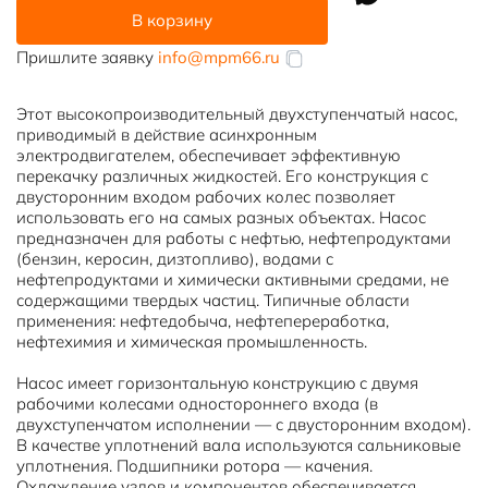
Насос
В корзину
ЦН
1000-
Пришлите заявку
info@mpm66.ru
180
Этот высокопроизводительный двухступенчатый насос,
приводимый в действие асинхронным
электродвигателем, обеспечивает эффективную
перекачку различных жидкостей. Его конструкция с
двусторонним входом рабочих колес позволяет
использовать его на самых разных объектах. Насос
предназначен для работы с нефтью, нефтепродуктами
(бензин, керосин, дизтопливо), водами с
нефтепродуктами и химически активными средами, не
содержащими твердых частиц. Типичные области
применения: нефтедобыча, нефтепереработка,
нефтехимия и химическая промышленность.
Насос имеет горизонтальную конструкцию с двумя
рабочими колесами одностороннего входа (в
двухступенчатом исполнении — с двусторонним входом).
В качестве уплотнений вала используются сальниковые
уплотнения. Подшипники ротора — качения.
Охлаждение узлов и компонентов обеспечивается