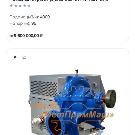
0
Подача (м3/ч):
4000
o
Напор (м):
95
u
t
o
от
9 600 000,00
₽
f
5