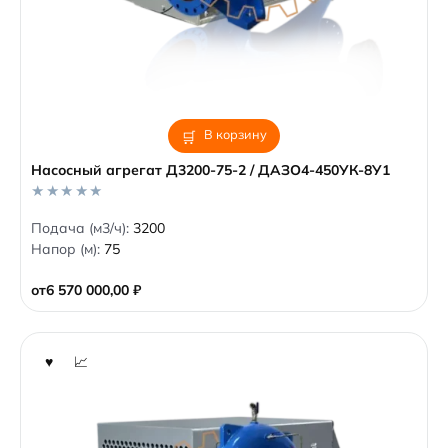
В корзину
Насосный агрегат Д3200-75-2 / ДАЗО4-450УК-8У1
0
Подача (м3/ч):
3200
o
Напор (м):
75
u
t
o
от
6 570 000,00
₽
f
5