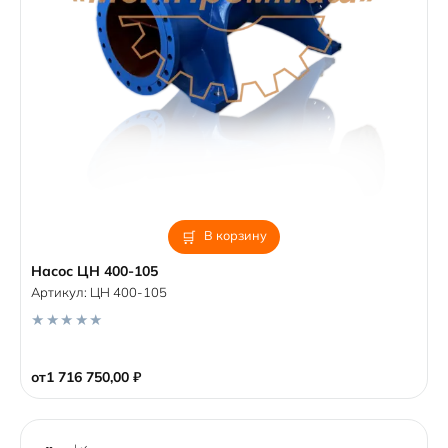
В корзину
Насос ЦН 400-105
Артикул:
ЦН 400-105
0
o
от
1 716 750,00
₽
u
t
o
f
5