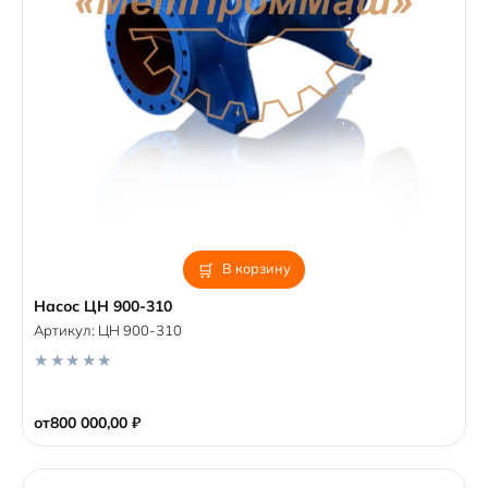
В корзину
Насос ЦН 900-310
Артикул:
ЦН 900-310
0
o
от
800 000,00
₽
u
t
o
f