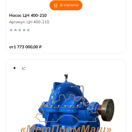
В корзину
Насос ЦН 400-210
Артикул:
ЦН 400-210
0
o
от
1 773 000,00
₽
u
t
o
f
5