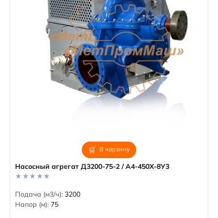
В корзину
Насосный агрегат Д3200-75-2 / А4-450Х-8У3
0
Подача (м3/ч):
3200
o
Напор (м):
75
u
t