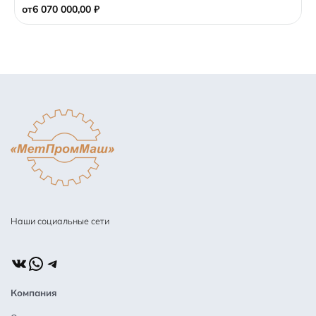
o
от
6 070 000,00
₽
f
5
Наши социальные сети
ВКонтакте
WhatsApp
Telegram
Компания