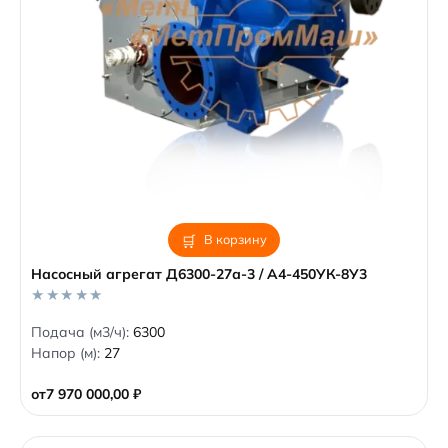
В корзину
Насосный агрегат Д6300-27а-3 / А4-450УК-8У3
0
Подача (м3/ч):
6300
o
Напор (м):
27
u
t
o
от
7 970 000,00
₽
f
5