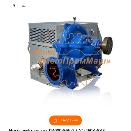
В корзину
Насосный агрегат Д4000-95б-2 / А4-450У-8У3