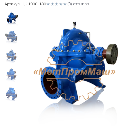
(0) отзывов
Артикул:
ЦН 1000-180
0
o
u
t
o
f
5