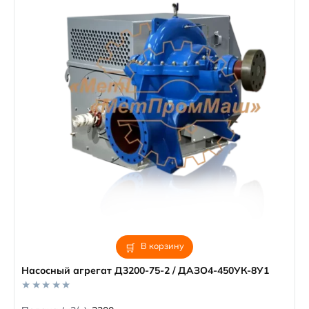
В корзину
Насосный агрегат Д3200-75-2 / ДАЗО4-450УК-8У1
0