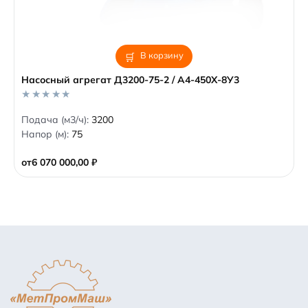
В корзину
Насосный агрегат Д3200-75-2 / А4-450Х-8У3
0
Подача (м3/ч):
3200
o
Напор (м):
75
u
t
o
от
6 070 000,00
₽
f
5