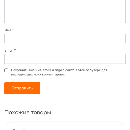
д
д
д
д
д
Имя
*
Email
*
Сохранить моё имя, email и адрес сайта в этом браузере для
последующих моих комментариев.
Похожие товары