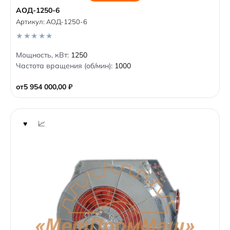
АОД-1250-6
Артикул:
АОД-1250-6
0
Мощность, кВт:
1250
o
Частота вращения (об/мин):
1000
u
t
o
от
5 954 000,00
₽
f
5