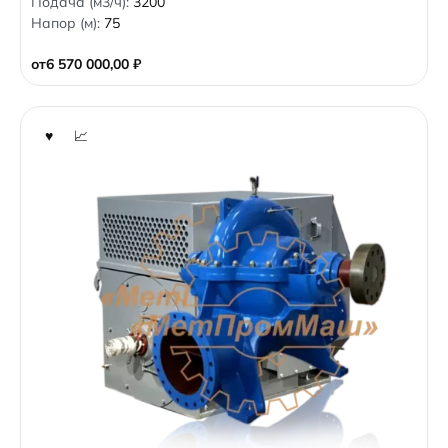
Подача (м3/ч):
3200
o
Напор (м):
75
u
t
o
от
6 570 000,00
₽
f
5