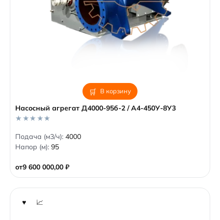
В корзину
Насосный агрегат Д4000-95б-2 / А4-450У-8У3
0
Подача (м3/ч):
4000
o
Напор (м):
95
u
t
o
от
9 600 000,00
₽
f
5