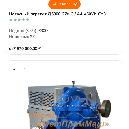
В корзину
Насосный агрегат Д6300-27а-3 / А4-450УК-8У3
0
Подача (м3/ч):
6300
o
Напор (м):
27
u
t
o
от
7 970 000,00
₽
f
5