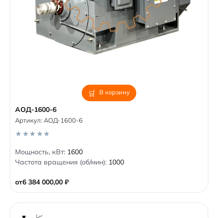
В корзину
АОД-1600-6
Артикул:
АОД-1600-6
0
Мощность, кВт:
1600
o
Частота вращения (об/мин):
1000
u
t
o
от
6 384 000,00
₽
f
5