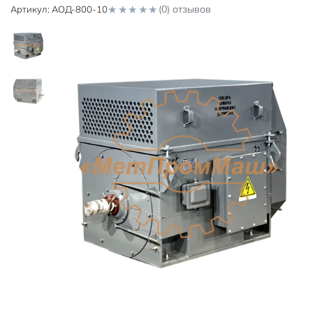
(0) отзывов
Артикул:
АОД-800-10
0
o
u
t
o
f
5