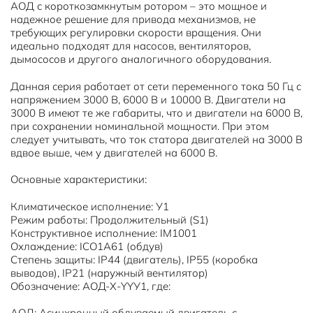
АОД с короткозамкнутым ротором – это мощное и
надежное решение для привода механизмов, не
требующих регулировки скорости вращения. Они
идеально подходят для насосов, вентиляторов,
дымососов и другого аналогичного оборудования.
Данная серия работает от сети переменного тока 50 Гц с
напряжением 3000 В, 6000 В и 10000 В. Двигатели на
3000 В имеют те же габариты, что и двигатели на 6000 В,
при сохранении номинальной мощности. При этом
следует учитывать, что ток статора двигателей на 3000 В
вдвое выше, чем у двигателей на 6000 В.
Основные характеристики:
Климатическое исполнение: У1
Режим работы: Продолжительный (S1)
Конструктивное исполнение: IM1001
Охлаждение: ICО1А61 (обдув)
Степень защиты: IP44 (двигатель), IP55 (коробка
выводов), IP21 (наружный вентилятор)
Обозначение: АОД-Х-YYУ1, где:
АОД: Асинхронный обдуваемый двигатель с