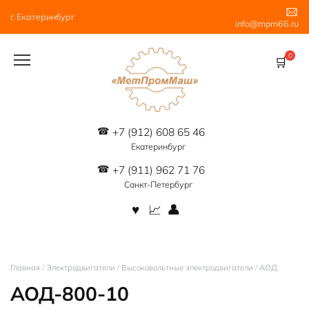
Перейти
г. Екатеринбург
к
info@mpm66.ru
содержанию
0
+7 (912) 608 65 46
Екатеринбург
+7 (911) 962 71 76
Санкт-Петербург
Главная
/
Электродвигатели
/
Высоковольтные электродвигатели
/
АОД
АОД-800-10