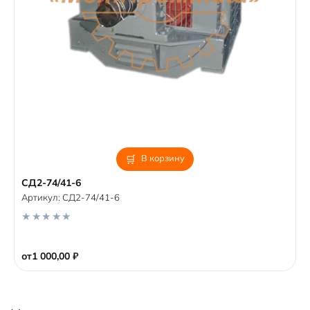
В корзину
СД2-74/41-6
Артикул:
СД2-74/41-6
0
o
от
1 000,00
₽
u
t
o
f
5