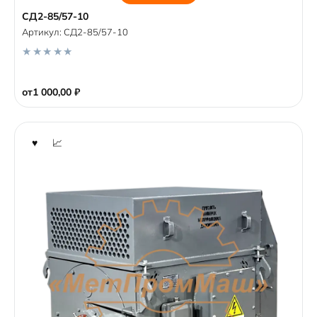
СД2-85/57-10
Артикул:
СД2-85/57-10
0
o
от
1 000,00
₽
u
t
o
f
5