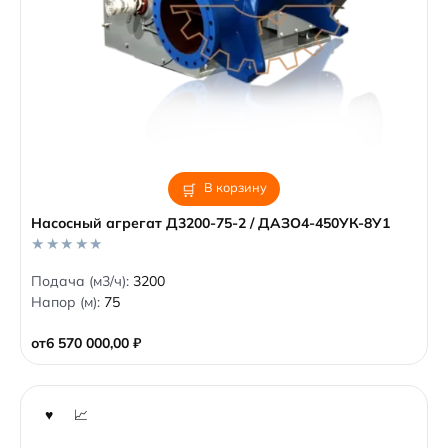
В корзину
Насосный агрегат Д3200-75-2 / ДАЗО4-450УК-8У1
0
Подача (м3/ч):
3200
o
Напор (м):
75
u
t
o
от
6 570 000,00
₽
f
5