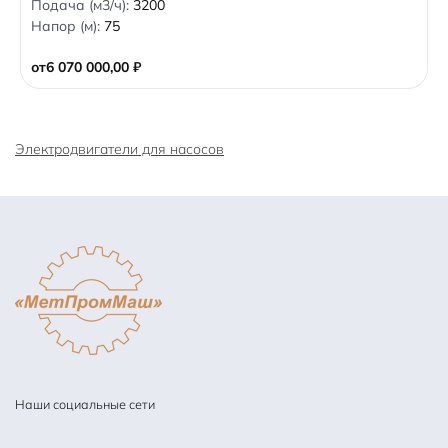
Подача (м3/ч):
3200
o
Напор (м):
75
u
t
o
от
6 070 000,00
₽
f
5
Электродвигатели для насосов
Наши социальные сети