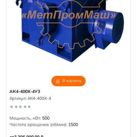
В корзину
АК4-400Х-4У3
Артикул:
АК4-400Х-4
0
Мощность, кВт:
500
o
Частота вращения (об/мин):
1500
u
t
o
от
3 306 000,00
₽