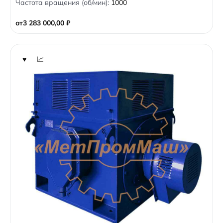
Частота вращения (об/мин):
1000
u
t
o
от
3 283 000,00
₽
f
5