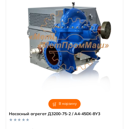
В корзину
Насосный агрегат Д3200-75-2 / А4-450Х-8У3
0