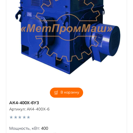
В корзину
АК4-400Х-6У3
Артикул:
АК4-400Х-6
0
Мощность, кВт:
400
o