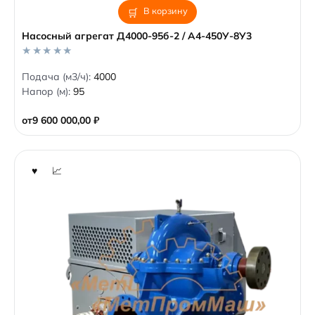
В корзину
Насосный агрегат Д4000-95б-2 / А4-450У-8У3
0
Подача (м3/ч):
4000
o
Напор (м):
95
u
t
o
от
9 600 000,00
₽
f
5