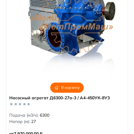
В корзину
Насосный агрегат Д6300-27а-3 / А4-450УК-8У3
0
Подача (м3/ч):
6300
o
Напор (м):
27
u
t
o
от
7 970 000,00
₽