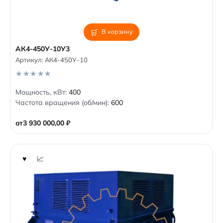
В корзину
АК4-450У-10У3
Артикул:
АК4-450У-10
0
Мощность, кВт:
400
o
Частота вращения (об/мин):
600
u
t
o
от
3 930 000,00
₽
f
5