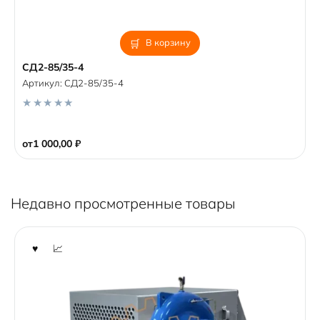
В корзину
СД2-85/35-4
Артикул:
СД2-85/35-4
0
o
от
1 000,00
₽
u
t
o
f
5
Недавно просмотренные товары