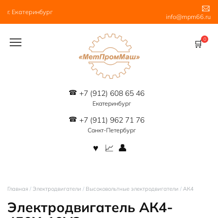
Перейти
г. Екатеринбург
к
info@mpm66.ru
содержанию
0
+7 (912) 608 65 46
Екатеринбург
+7 (911) 962 71 76
Санкт-Петербург
Главная
/
Электродвигатели
/
Высоковольтные электродвигатели
/
АК4
Электродвигатель АК4-