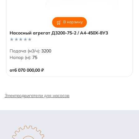
В корзину
Насосный агрегат Д3200-75-2 / А4-450Х-8У3
0
Подача (м3/ч):
3200
o
Напор (м):
75
u
t
o
от
6 070 000,00
₽
f
5
Электродвигатели для насосов