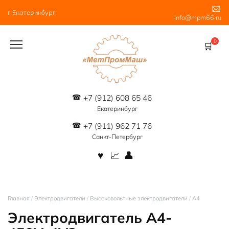
Перейти
г. Екатеринбург
к
info@mpm66.ru
содержанию
0
+7 (912) 608 65 46
Екатеринбург
+7 (911) 962 71 76
Санкт-Петербург
Главная
/
Электродвигатели
/
Высоковольтные электродвигатели
/
А4
Электродвигатель А4-