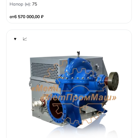
Напор (м):
75
u
t
o
от
6 570 000,00
₽
f
5