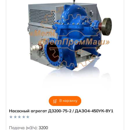
В корзину
Насосный агрегат Д3200-75-2 / ДАЗО4-450УК-8У1
0
Подача (м3/ч):
3200
o