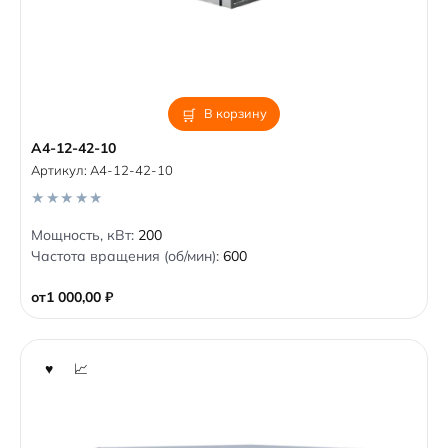
В корзину
А4-12-42-10
Артикул:
А4-12-42-10
0
Мощность, кВт:
200
o
Частота вращения (об/мин):
600
u
t
o
от
1 000,00
₽
f
5