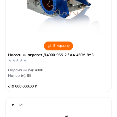
В корзину
Насосный агрегат Д4000-95б-2 / А4-450У-8У3
0
Подача (м3/ч):
4000
o
Напор (м):
95
u
t
o
от
9 600 000,00
₽
f
5