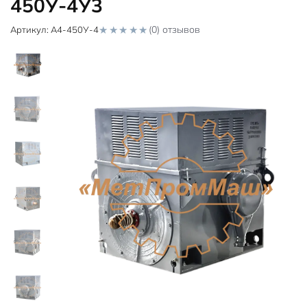
450У-4У3
(0) отзывов
Артикул:
А4-450У-4
0
o
u
t
o
f
5