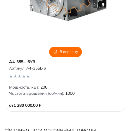
В корзину
A4-355L-6У3
Артикул:
A4-355L-6
0
Мощность, кВт:
200
o
Частота вращения (об/мин):
1000
u
t
o
от
1 280 000,00
₽
f
5
Недавно просмотренные товары