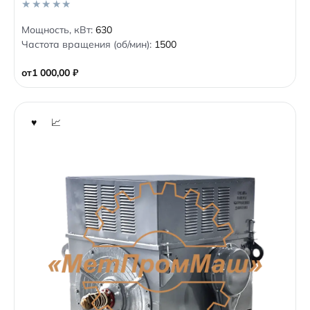
0
Мощность, кВт:
630
o
Частота вращения (об/мин):
1500
u
t
o
от
1 000,00
₽
f
5