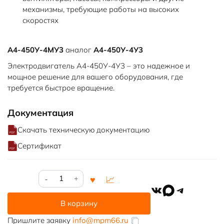
механизмы, требующие работы на высоких
скоростях
А4-450У-4МУ3
аналог
А4-450У-4У3
Электродвигатель А4-450У-4У3 – это надежное и
мощное решение для вашего оборудования, где
требуется быстрое вращение.
Документация
Скачать техническую документацию
Сертификат
Количество
товара
VK
MAX
Telegram
А4-
В корзину
450У-4У3
Пришлите заявку
info@mpm66.ru