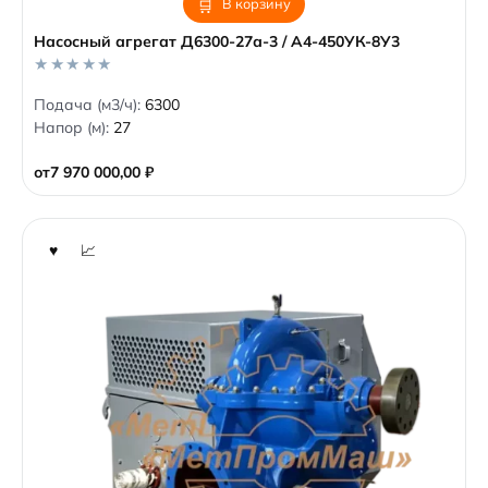
В корзину
Насосный агрегат Д6300-27а-3 / А4-450УК-8У3
0
Подача (м3/ч):
6300
o
Напор (м):
27
u
t
o
от
7 970 000,00
₽
f
5