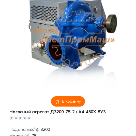
В корзину
Насосный агрегат Д3200-75-2 / А4-450Х-8У3
0
Подача (м3/ч):
3200
o
Напор (м):
75