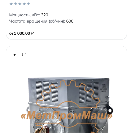
0
Мощность, кВт:
320
o
Частота вращения (об/мин):
600
u
t
o
от
1 000,00
₽
f
5