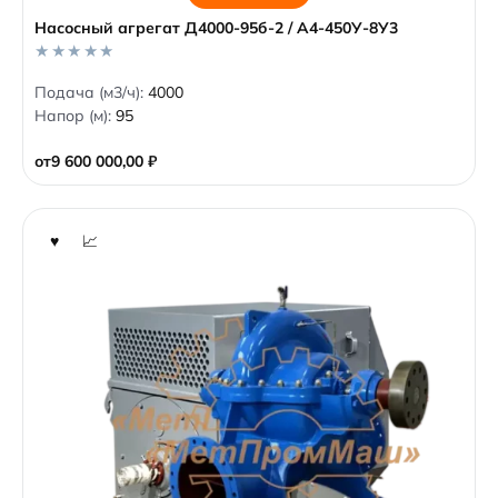
Насосный агрегат Д4000-95б-2 / А4-450У-8У3
0
Подача (м3/ч):
4000
o
Напор (м):
95
u
t
o
от
9 600 000,00
₽
f
5