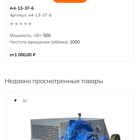
А4-13-37-6
Артикул:
А4-13-37-6
0
Мощность, кВт:
500
o
Частота вращения (об/мин):
1000
u
t
o
от
1 000,00
₽
f
5
Недавно просмотренные товары