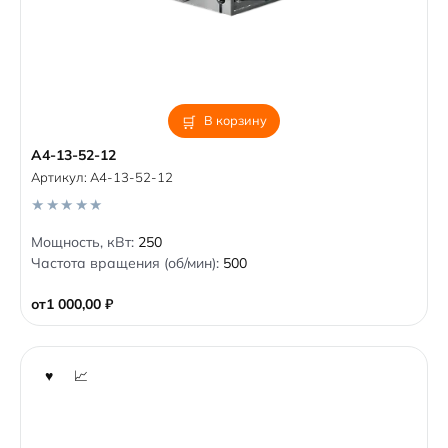
В корзину
А4-13-52-12
Артикул:
А4-13-52-12
0
Мощность, кВт:
250
o
Частота вращения (об/мин):
500
u
t
o
от
1 000,00
₽
f
5