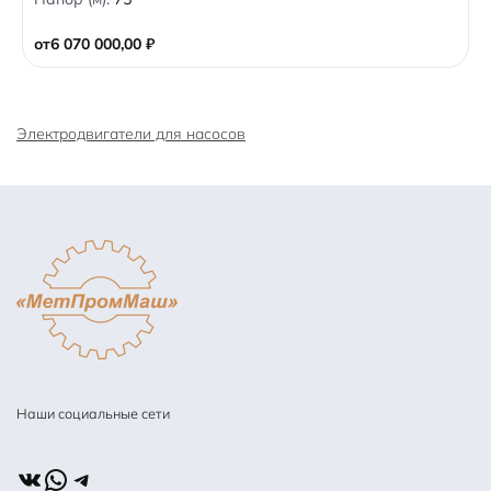
u
t
o
от
6 070 000,00
₽
f
5
Электродвигатели для насосов
Наши социальные сети
ВКонтакте
WhatsApp
Telegram