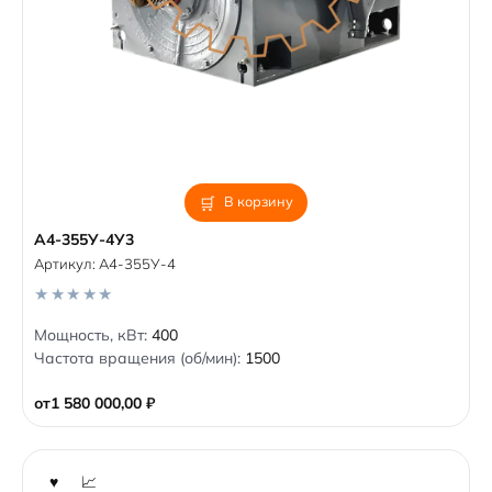
В корзину
A4-355У-4У3
Артикул:
A4-355У-4
0
Мощность, кВт:
400
o
Частота вращения (об/мин):
1500
u
t
o
от
1 580 000,00
₽
f
5