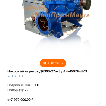
В корзину
Насосный агрегат Д6300-27а-3 / А4-450УК-8У3
0
Подача (м3/ч):
6300
o
Напор (м):
27
u
t
o
от
7 970 000,00
₽
f
5