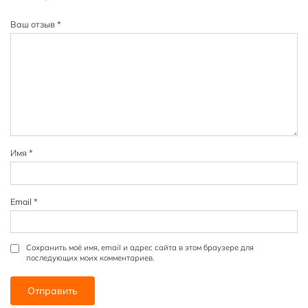
1
2
3
4
5
из
из
из
из
из
Ваш отзыв
*
5
5
5
5
5
зв
зв
зв
зв
зв
ёз
ёз
ёз
ёз
ёз
д
д
д
д
д
Имя
*
Email
*
Сохранить моё имя, email и адрес сайта в этом браузере для
последующих моих комментариев.