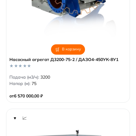
В корзину
Насосный агрегат Д3200-75-2 / ДАЗО4-450УК-8У1
0
Подача (м3/ч):
3200
o
Напор (м):
75
u
t
o
от
6 570 000,00
₽
f
5