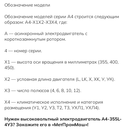
Обозначение модели
Обозначение моделей серии А4 строится следующим
образом: А4-X1X2-X3X4, где:
А — асинхронный электродвигатель с
короткозамкнутым ротором.
4 — номер серии.
Х1 — высота оси вращения в миллиметрах (355, 400,
450).
Х2 — условная длина двигателя (L, LK, X, XK, У, УК).
Х3 — число полюсов (4, 6, 8, 10, 12).
Х4 — климатическое исполнение и категория
размещения (У1, У2, У3, Т2, Т3, УХЛ1, УХЛ4).
Нужен высоковольтный электродвигатель A4-355L-
4У3? Закажите его в «МетПромМаш»!