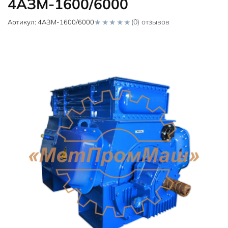
4АЗМ-1600/6000
(0) отзывов
Артикул:
4АЗМ-1600/6000
0
o
u
t
o
f
5