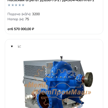
0
Подача (м3/ч):
3200
o
Напор (м):
75
u
t
o
от
6 570 000,00
₽
f
5