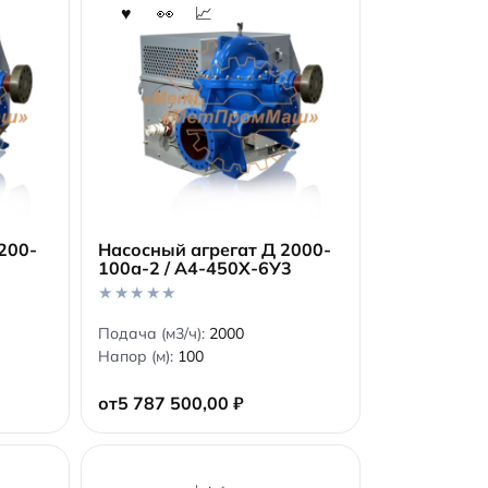
200-
Насосный агрегат Д 2000-
100а-2 / А4-450Х-6У3
В корзину
0
Подача (м3/ч):
2000
o
Напор (м):
100
u
t
o
от
5 787 500,00
₽
f
5