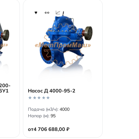
200-
6У1
Насос Д 4000-95-2
В корзину
0
Подача (м3/ч):
4000
o
Напор (м):
95
u
t
o
от
4 706 688,00
₽
f
5