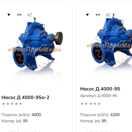
Насос Д 4000-95
Артикул:
Д 4000-95
Насос Д 4000-95а-2
В корзину
В корзину
0
0
Подача (м3/ч):
4000
Подача (м3/ч):
4200
o
o
Напор (м):
95
Напор (м):
95
u
u
t
t
o
o