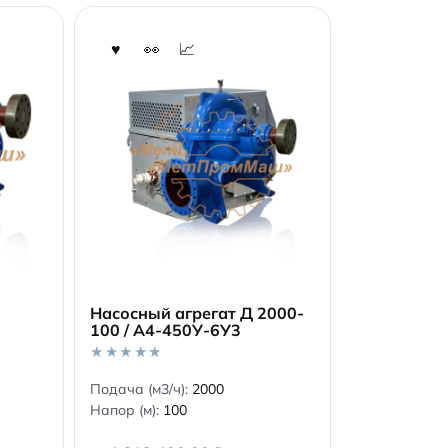
Насосный агрегат Д 2000-
100 / А4-450У-6У3
В корзину
0
Подача (м3/ч):
2000
o
Напор (м):
100
u
t
o