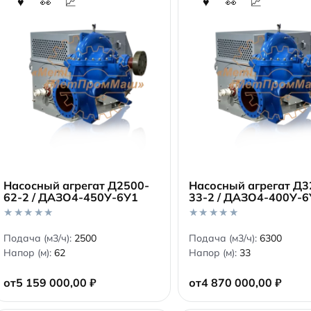
Насосный агрегат Д2500-
Насосный агрегат Д3
62-2 / ДАЗО4-450У-6У1
33-2 / ДАЗО4-400У-6
В корзину
В корзину
0
0
Подача (м3/ч):
2500
Подача (м3/ч):
6300
o
o
Напор (м):
62
Напор (м):
33
u
u
t
t
o
o
от
5 159 000,00
₽
от
4 870 000,00
₽
f
f
5
5