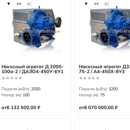
Насосный агрегат Д 2000-
Насосный агрегат Д3
100а-2 / ДАЗО4-450У-6У1
75-2 / А4-450Х-8У3
В корзину
В корзину
0
0
Подача (м3/ч):
2000
Подача (м3/ч):
3200
o
o
Напор (м):
100
Напор (м):
75
u
u
t
t
o
o
от
6 132 500,00
₽
от
6 070 000,00
₽
f
f
5
5