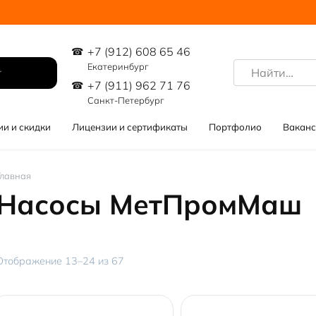
+7 (912) 608 65 46
Search
Екатеринбург
for:
+7 (911) 962 71 76
Санкт-Петербург
ии и скидки
Лицензии и сертификаты
Портфолио
Ваканс
Главная
Насосы МетПромМаш
Цены:
Отображение 13–24 из 67
по
убыванию