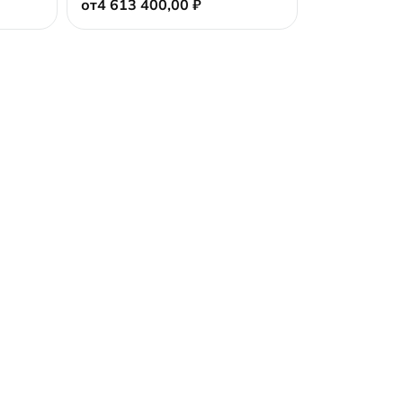
от
4 613 400,00
₽
f
5