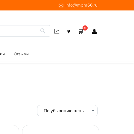
info@mpm66.ru
0
ии
Отзывы