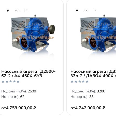
Насосный агрегат Д2500-
Насосный агрегат Д3
62-2 / А4-450Х-6У3
33а-2 / ДАЗО4-400Х-
В корзину
В корзину
0
0
Подача (м3/ч):
2500
Подача (м3/ч):
3200
o
o
Напор (м):
62
Напор (м):
33
u
u
t
t
o
o
от
4 759 000,00
₽
от
4 742 000,00
₽
f
f
5
5