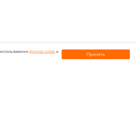
и использования
файлов cookie
и
Принять
Контактные телефоны
Прием заявок
+7 (912)
608 65-46
info@mpm66.ru