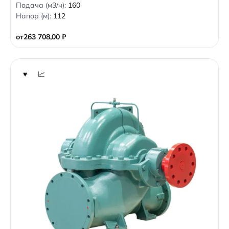
Подача (м3/ч):
160
u
t
Напор (м):
112
o
f
5
от
263 708,00
₽