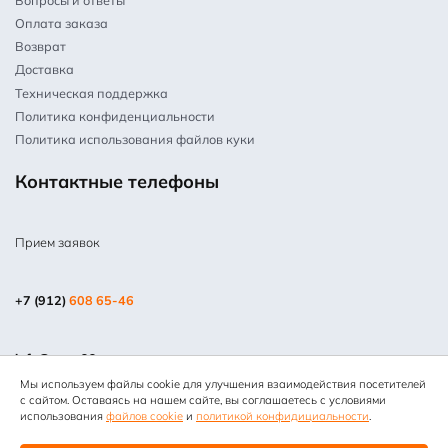
Вопросы и ответы
Оплата заказа
Возврат
Доставка
Техническая поддержка
Политика конфиденциальности
Политика использования файлов куки
Контактные телефоны
Прием заявок
+7 (912)
608 65-46
info@mpm66.ru
Мы используем файлы cookie для улучшения взаимодействия посетителей
© 2013-2025 Все права защищены. Копирование информации
с сайтом. Оставаясь на нашем сайте, вы соглашаетесь с условиями
запрещено. Информация на сайте не является публичной
использования
файлов cookie
и
политикой конфидициальности
.
офертой. “МЕТПРОММАШ”