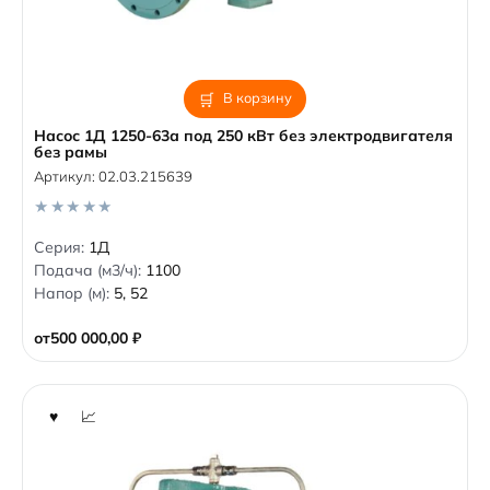
В корзину
Насос 1Д 1250-63а под 250 кВт без электродвигателя
без рамы
Артикул:
02.03.215639
0
Серия:
1Д
o
Подача (м3/ч):
1100
u
t
Напор (м):
5, 52
o
f
5
от
500 000,00
₽