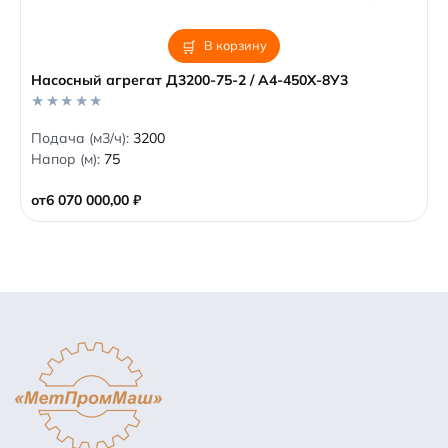
В корзину
Насосный агрегат Д3200-75-2 / А4-450Х-8У3
0
Подача (м3/ч):
3200
o
Напор (м):
75
u
t
o
от
6 070 000,00
₽
f
5