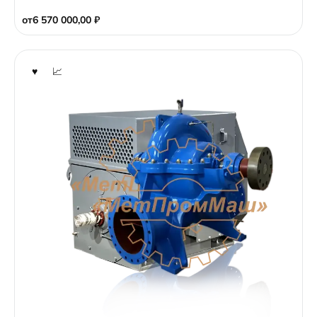
t
o
от
6 570 000,00
₽
f
5