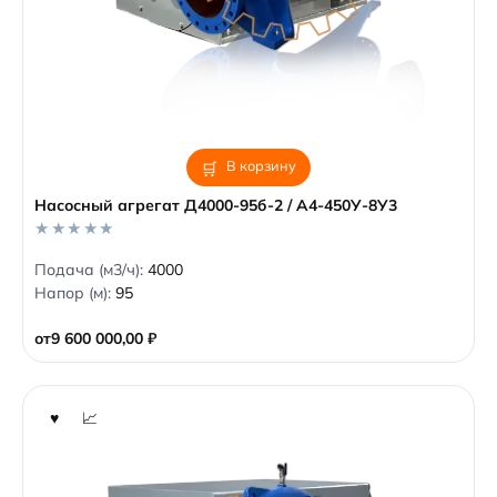
В корзину
Насосный агрегат Д4000-95б-2 / А4-450У-8У3
0
Подача (м3/ч):
4000
o
Напор (м):
95
u
t
o
от
9 600 000,00
₽
f
5