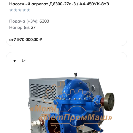
Насосный агрегат Д6300-27а-3 / А4-450УК-8У3
0
Подача (м3/ч):
6300
o
Напор (м):
27
u
t
o
от
7 970 000,00
₽
f
5