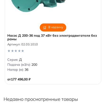
В корзину
Насос Д 200-36 под 37 кВт без электродвигателя без
рамы
Артикул:
02.03.1010
0
Серия:
Д
o
Подача (м3/ч):
200
u
t
Напор (м):
36
o
f
5
от
177 496,00
₽
Недавно просмотренные товары