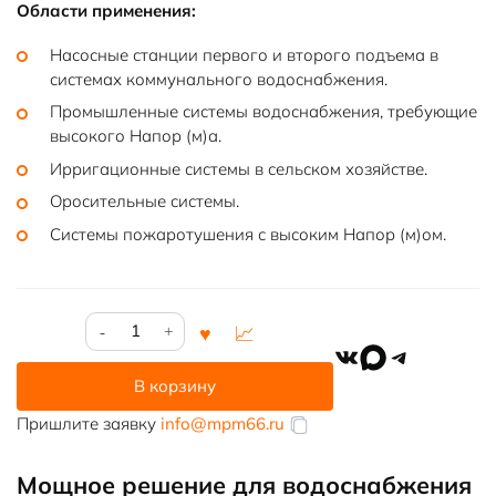
Области применения:
Насосные станции первого и второго подъема в
системах коммунального водоснабжения.
Промышленные системы водоснабжения, требующие
высокого Напор (м)а.
Ирригационные системы в сельском хозяйстве.
Оросительные системы.
Системы пожаротушения с высоким Напор (м)ом.
Количество
товара
VK
MAX
Telegram
Насосный
В корзину
агрегат
Д
Пришлите заявку
info@mpm66.ru
2000-
100а-2
Мощное решение для водоснабжения
/