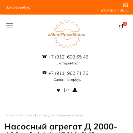
Перейти
г. Екатеринбург
к
info@mpm66.ru
содержанию
0
+7 (912) 608 65 46
Екатеринбург
+7 (911) 962 71 76
Санкт-Петербург
Главная
/
Насосы
/
Насосы двухстороннего входа
Насосный агрегат Д 2000-