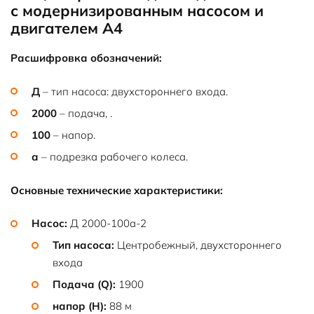
с модернизированным насосом и
А4-
двигателем А4
450Х-6У3
Расшифровка обозначений:
Д
– тип насоса: двухстороннего входа.
2000
– подача, .
100
– напор.
а
– подрезка рабочего колеса.
Основные технические характеристики:
Насос:
Д 2000-100а-2
Тип насоса:
Центробежный, двухстороннего
входа
Подача (Q):
1900
напор (H):
88 м