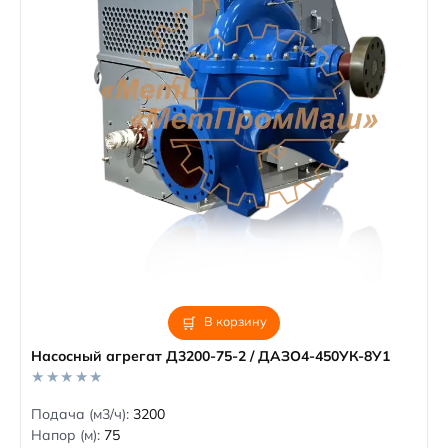
В корзину
Насосный агрегат Д3200-75-2 / ДАЗО4-450УК-8У1
0
Подача (м3/ч):
3200
o
Напор (м):
75
u