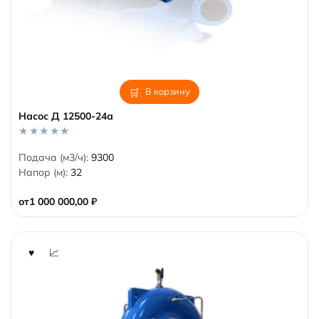
В корзину
Насос Д 12500-24а
0
Подача (м3/ч):
9300
o
Напор (м):
32
u
t
o
от
1 000 000,00
₽
f
5