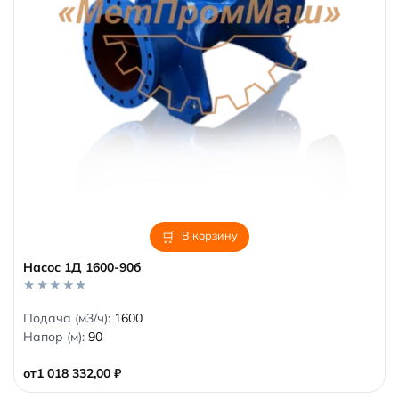
В корзину
Насос 1Д 1600-90б
0
Подача (м3/ч):
1600
o
Напор (м):
90
u
t
o
от
1 018 332,00
₽
f
5