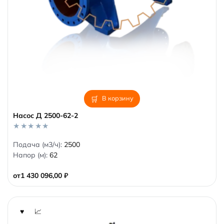
В корзину
Насос Д 2500-62-2
0
Подача (м3/ч):
2500
o
Напор (м):
62
u
t
o
от
1 430 096,00
₽
f
5