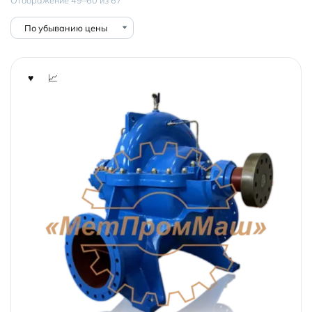
по
убыванию