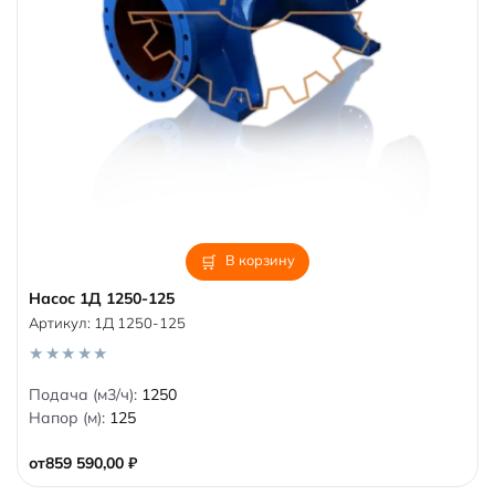
В корзину
Насос 1Д 1250-125
Артикул:
1Д 1250-125
0
Подача (м3/ч):
1250
o
Напор (м):
125
u
t
o
от
859 590,00
₽
f
5