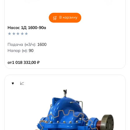
В корзину
Насос 1Д 1600-90а
0
Подача (м3/ч):
1600
o
Напор (м):
90
u
t
o
от
1 018 332,00
₽
f
5