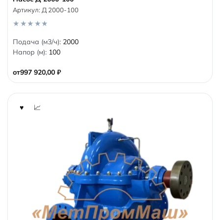
Артикул:
Д 2000-100
0
Подача (м3/ч):
2000
o
Напор (м):
100
u
t
o
от
997 920,00
₽
f
5