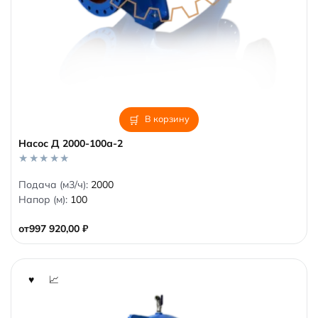
В корзину
Насос Д 2000-100а-2
0
Подача (м3/ч):
2000
o
Напор (м):
100
u
t
o
от
997 920,00
₽
f
5