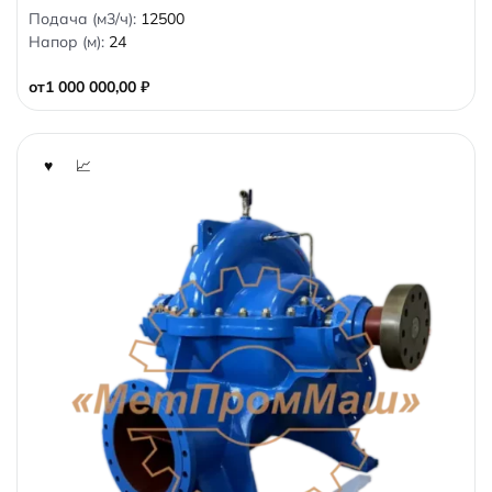
0
Подача (м3/ч):
12500
o
Напор (м):
24
u
t
o
от
1 000 000,00
₽
f
5