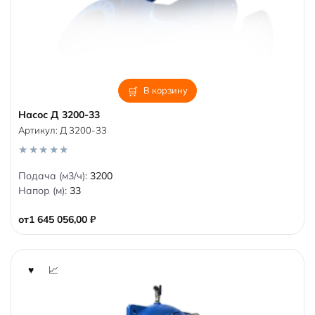
В корзину
Насос Д 3200-33
Артикул:
Д 3200-33
0
Подача (м3/ч):
3200
o
Напор (м):
33
u
t
o
от
1 645 056,00
₽
f
5