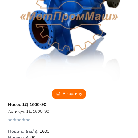
В корзину
Насос 1Д 1600-90
Артикул:
1Д 1600-90
0
Подача (м3/ч):
1600
o
Напор (м):
90