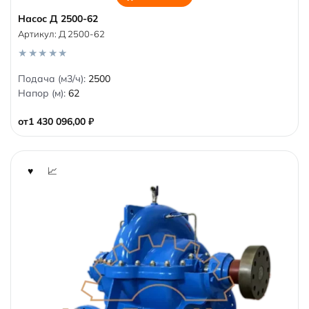
Насос Д 2500-62
Артикул:
Д 2500-62
0
Подача (м3/ч):
2500
o
Напор (м):
62
u
t
o
от
1 430 096,00
₽
f
5