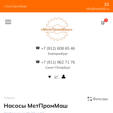
Перейти
г. Екатеринбург
к
info@mpm66.ru
содержанию
0
+7 (912) 608 65 46
Екатеринбург
+7 (911) 962 71 76
Санкт-Петербург
Главная
Фильтры
Насосы МетПромМаш
Цены:
Отображение 49–60 из 67