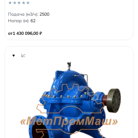
0
Подача (м3/ч):
2500
o
Напор (м):
62
u
t
o
от
1 430 096,00
₽
f
5