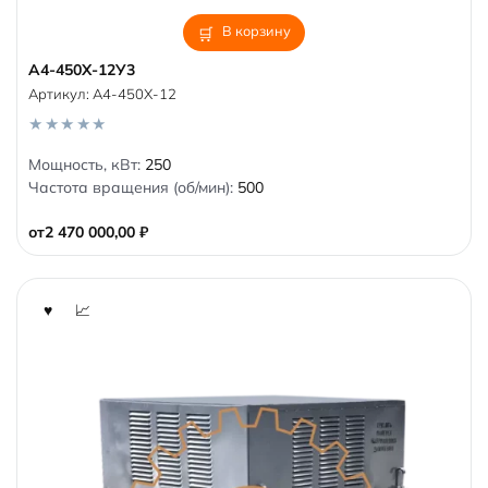
В корзину
А4-450Х-12У3
Артикул:
А4-450Х-12
0
Мощность, кВт:
250
o
Частота вращения (об/мин):
500
u
t
o
от
2 470 000,00
₽
f
5