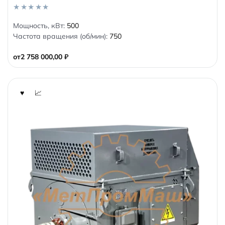
0
Мощность, кВт:
500
o
Частота вращения (об/мин):
750
u
t
o
от
2 758 000,00
₽
f
5