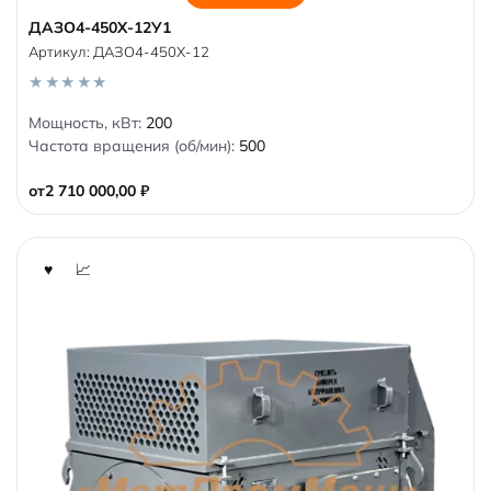
ДАЗО4-450Х-12У1
Артикул:
ДАЗО4-450Х-12
0
Мощность, кВт:
200
o
Частота вращения (об/мин):
500
u
t
o
от
2 710 000,00
₽
f
5