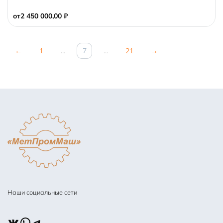
t
o
от
2 450 000,00
₽
f
5
←
1
…
7
…
21
→
Наши социальные сети
ВКонтакте
WhatsApp
Telegram