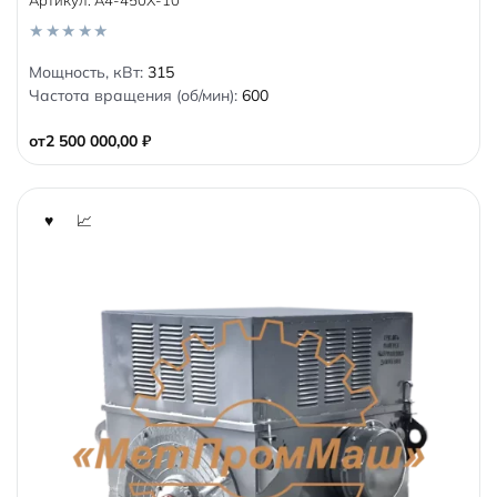
0
Мощность, кВт:
315
o
Частота вращения (об/мин):
600
u
t
o
от
2 500 000,00
₽
f
5