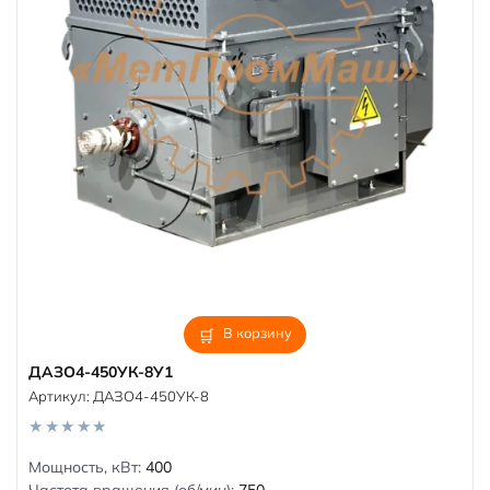
В корзину
ДАЗО4-450УК-8У1
Артикул:
ДАЗО4-450УК-8
0
Мощность, кВт:
400
o
Частота вращения (об/мин):
750