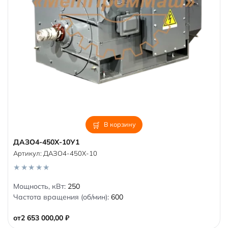
В корзину
ДАЗО4-450Х-10У1
Артикул:
ДАЗО4-450Х-10
0
Мощность, кВт:
250
o
Частота вращения (об/мин):
600
u
t
o
от
2 653 000,00
₽
f