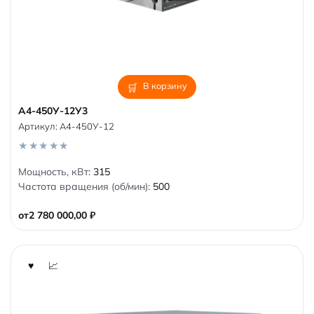
В корзину
А4-450У-12У3
Артикул:
А4-450У-12
0
Мощность, кВт:
315
o
Частота вращения (об/мин):
500
u
t
o
от
2 780 000,00
₽
f
5