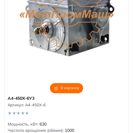
В корзину
А4-450Х-6У3
Артикул:
А4-450Х-6
0
Мощность, кВт:
630
o
Частота вращения (об/мин):
1000
u