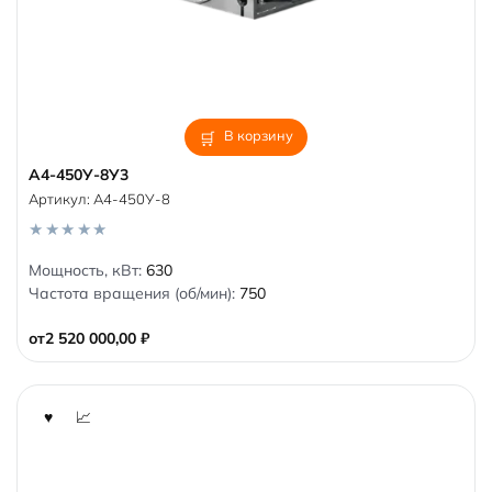
В корзину
А4-450У-8У3
Артикул:
А4-450У-8
0
Мощность, кВт:
630
o
Частота вращения (об/мин):
750
u
t
o
от
2 520 000,00
₽
f
5