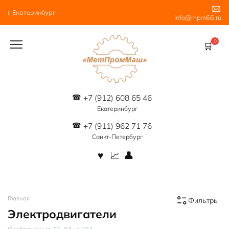
Перейти
г. Екатеринбург
к
info@mpm66.ru
содержанию
0
+7 (912) 608 65 46
Екатеринбург
+7 (911) 962 71 76
Санкт-Петербург
Главная
Фильтры
Электродвигатели
Цены:
Отображение 73–84 из 251