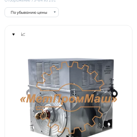
по
убыванию