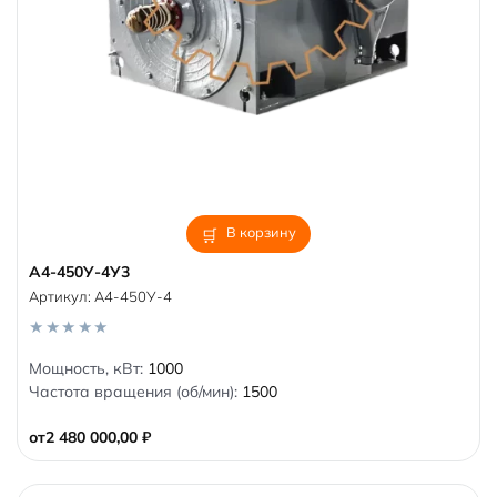
В корзину
А4-450У-4У3
Артикул:
А4-450У-4
0
Мощность, кВт:
1000
o
Частота вращения (об/мин):
1500
u
t
o
от
2 480 000,00
₽
f
5