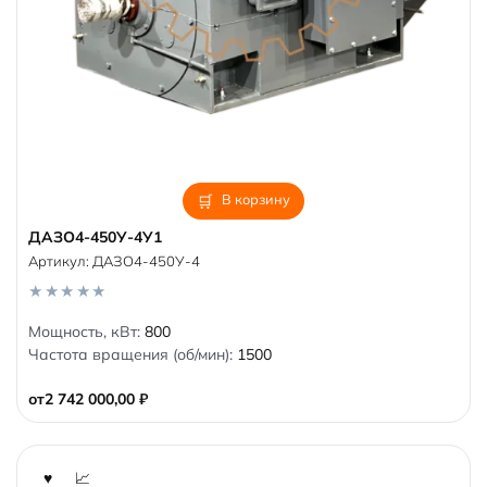
В корзину
ДАЗО4-450У-4У1
Артикул:
ДАЗО4-450У-4
0
Мощность, кВт:
800
o
Частота вращения (об/мин):
1500
u
t
o
от
2 742 000,00
₽
f
5