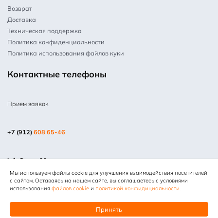
Возврат
Доставка
Техническая поддержка
Политика конфиденциальности
Политика использования файлов куки
Контактные телефоны
Прием заявок
+7 (912)
608 65-46
info@mpm66.ru
Мы используем файлы cookie для улучшения взаимодействия посетителей
© 2013-2025 Все права защищены. Копирование информации
с сайтом. Оставаясь на нашем сайте, вы соглашаетесь с условиями
запрещено. Информация на сайте не является публичной
использования
файлов cookie
и
политикой конфидициальности
.
офертой. “МЕТПРОММАШ”
Принять