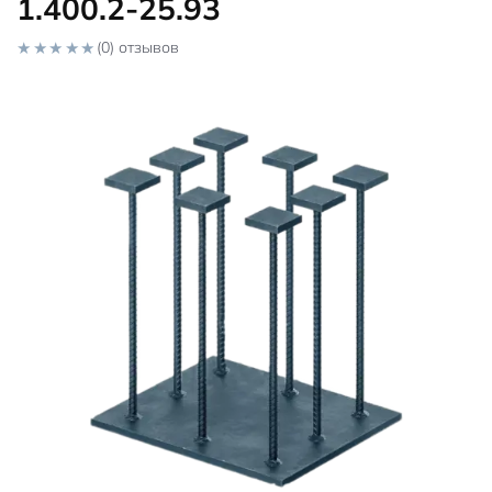
1.400.2-25.93
(0) отзывов
0
o
u
t
o
f
5