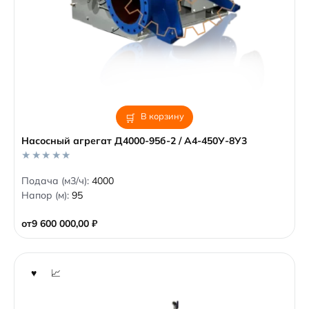
В корзину
Насосный агрегат Д4000-95б-2 / А4-450У-8У3
0
Подача (м3/ч):
4000
o
Напор (м):
95
u
t
o
от
9 600 000,00
₽
f
5