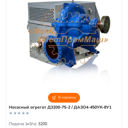
В корзину
Насосный агрегат Д3200-75-2 / ДАЗО4-450УК-8У1
0
Подача (м3/ч):
3200
o