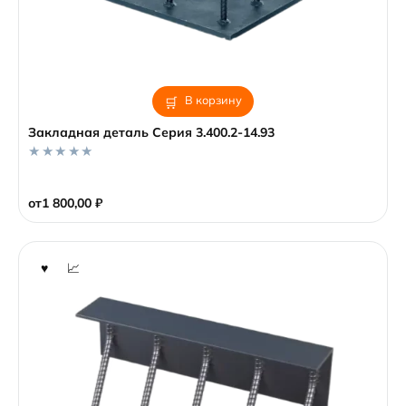
В корзину
Закладная деталь Серия 3.400.2-14.93
0
o
от
1 800,00
₽
u
t
o
f
5