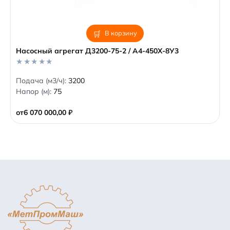
В корзину
Насосный агрегат Д3200-75-2 / А4-450Х-8У3
0
Подача (м3/ч):
3200
o
Напор (м):
75
u
t
o
от
6 070 000,00
₽
f
5