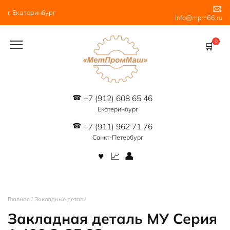
Перейти
г. Екатеринбург
к
info@mpm66.ru
содержанию
0
+7 (912) 608 65 46
Екатеринбург
+7 (911) 962 71 76
Санкт-Петербург
Главная
/
Закладные детали
Закладная деталь МУ Серия