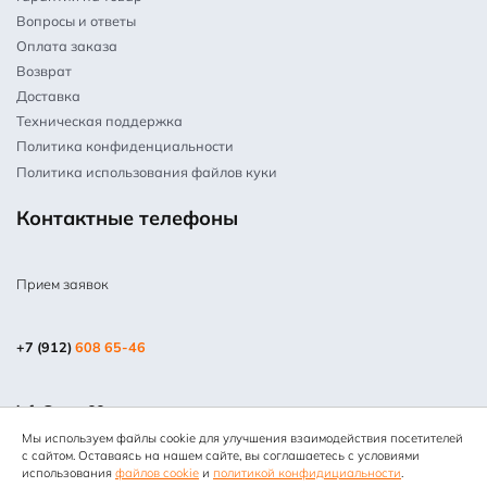
Вопросы и ответы
Оплата заказа
Возврат
Доставка
Техническая поддержка
Политика конфиденциальности
Политика использования файлов куки
Контактные телефоны
Прием заявок
+7 (912)
608 65-46
info@mpm66.ru
Мы используем файлы cookie для улучшения взаимодействия посетителей
© 2013-2025 Все права защищены. Копирование информации
с сайтом. Оставаясь на нашем сайте, вы соглашаетесь с условиями
запрещено. Информация на сайте не является публичной
использования
файлов cookie
и
политикой конфидициальности
.