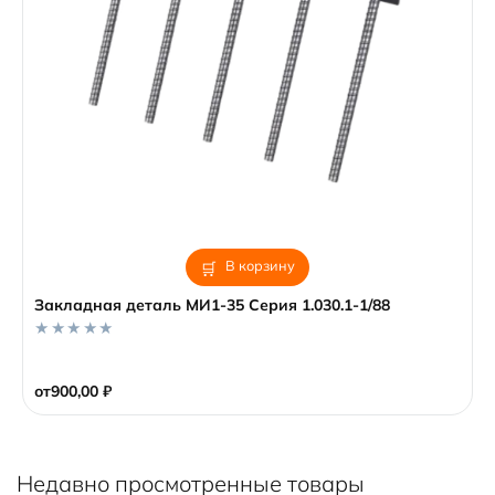
В корзину
Закладная деталь МИ1-35 Серия 1.030.1-1/88
0
o
от
900,00
₽
u
t
o
f
5
Недавно просмотренные товары