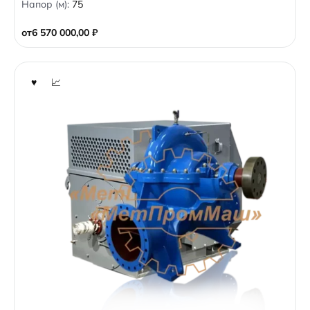
Напор (м):
75
u
t
o
от
6 570 000,00
₽
f
5