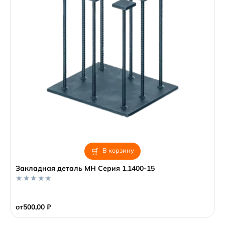
В корзину
Закладная деталь MH Серия 1.1400-15
0
o
от
500,00
₽
u
t
o