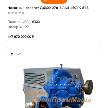
Насосный агрегат Д6300-27а-3 / А4-450УК-8У3
0
Подача (м3/ч):
6300
o
Напор (м):
27
u
t
o
от
7 970 000,00
₽
f
5