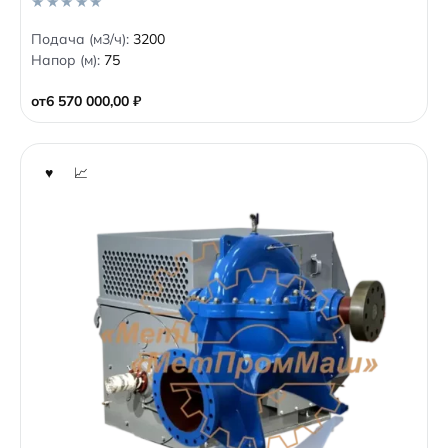
0
Подача (м3/ч):
3200
o
Напор (м):
75
u
t
o
от
6 570 000,00
₽
f
5