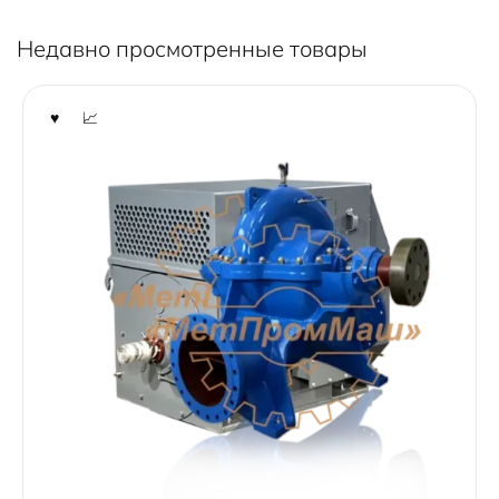
f
5
Недавно просмотренные товары