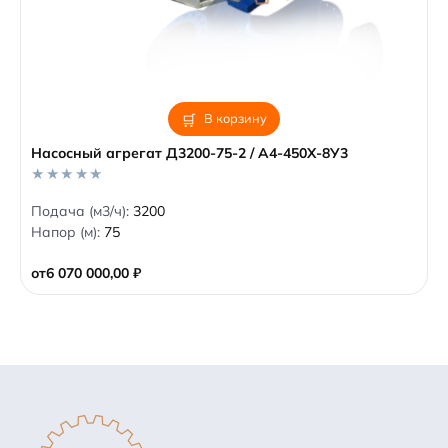
В корзину
Насосный агрегат Д3200-75-2 / А4-450Х-8У3
0
Подача (м3/ч):
3200
o
Напор (м):
75
u
t
o
от
6 070 000,00
₽
f
5