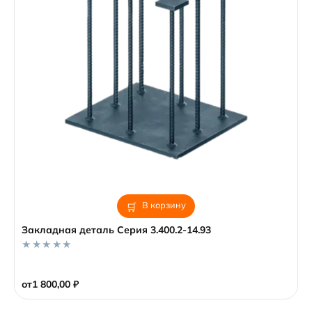
В корзину
Закладная деталь Серия 3.400.2-14.93
0
o
от
1 800,00
₽
u
t
o