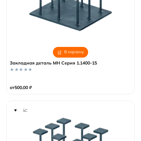
В корзину
Закладная деталь MH Серия 1.1400-15
0
o
от
500,00
₽
u
t
o
f
5