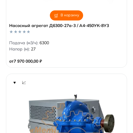
В корзину
Насосный агрегат Д6300-27а-3 / А4-450УК-8У3
0
Подача (м3/ч):
6300
o
Напор (м):
27
u
t
o
от
7 970 000,00
₽
f
5