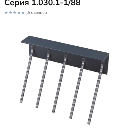
Серия 1.030.1-1/88
(0) отзывов
0
o
u
t
o
f
5