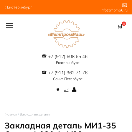
Перейти
г. Екатеринбург
к
info@mpm66.ru
содержанию
0
+7 (912) 608 65 46
Екатеринбург
+7 (911) 962 71 76
Санкт-Петербург
Главная
/
Закладные детали
Закладная деталь МИ1-35