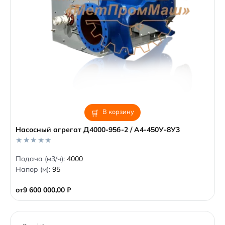
В корзину
Насосный агрегат Д4000-95б-2 / А4-450У-8У3
0
Подача (м3/ч):
4000
o
Напор (м):
95
u
t
o
от
9 600 000,00
₽
f
5