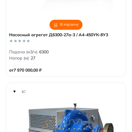
В корзину
Насосный агрегат Д6300-27а-3 / А4-450УК-8У3
0
Подача (м3/ч):
6300
o
Напор (м):
27
u
t
o
от
7 970 000,00
₽
f
5