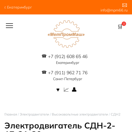
Перейти
г. Екатеринбург
к
info@mpm66.ru
содержанию
0
+7 (912) 608 65 46
Екатеринбург
+7 (911) 962 71 76
Санкт-Петербург
Главная
/
Электродвигатели
/
Высоковольтные электродвигатели
/
СДН2
Электродвигатель СДН-2-