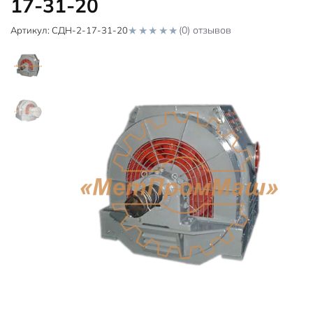
17-31-20
(0) отзывов
Артикул:
СДН-2-17-31-20
0
o
u
t
o
f
5