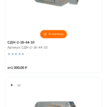
В корзину
СДН-2-16-44-10
Артикул:
СДН-2-16-44-10
0
o
от
1 000,00
₽
u
t
o
f
5