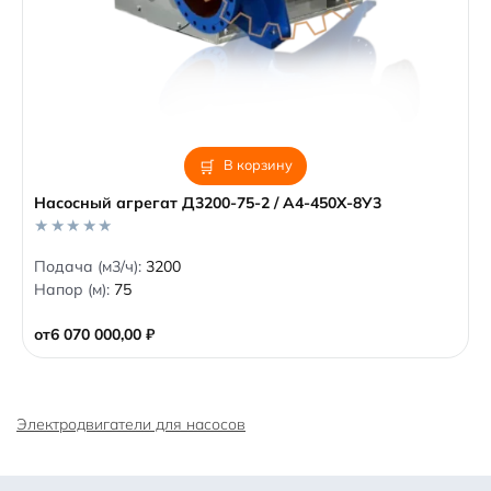
В корзину
Насосный агрегат Д3200-75-2 / А4-450Х-8У3
0
Подача (м3/ч):
3200
o
Напор (м):
75
u
t
o
от
6 070 000,00
₽
f
5
Электродвигатели для насосов