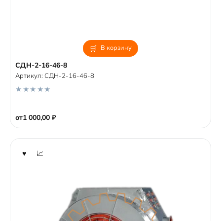
В корзину
СДН-2-16-46-8
Артикул:
СДН-2-16-46-8
0
o
от
1 000,00
₽
u
t
o
f
5