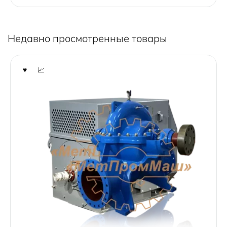
t
o
f
5
Недавно просмотренные товары