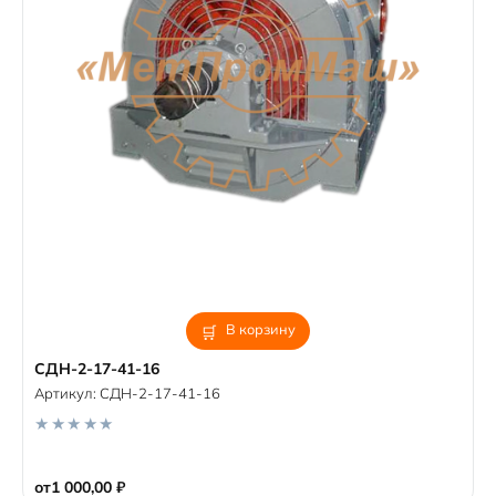
В корзину
СДН-2-17-41-16
Артикул:
СДН-2-17-41-16
0
o
от
1 000,00
₽
u