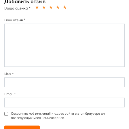
Добавить отзыв
Ваша оценка
*
1
2
3
4
5
из
из
из
из
из
Ваш отзыв
*
5
5
5
5
5
зв
зв
зв
зв
зв
ёз
ёз
ёз
ёз
ёз
д
д
д
д
д
Имя
*
Email
*
Сохранить моё имя, email и адрес сайта в этом браузере для
последующих моих комментариев.