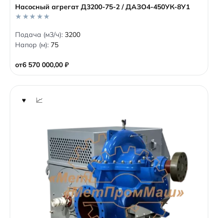
Насосный агрегат Д3200-75-2 / ДАЗО4-450УК-8У1
0
Подача (м3/ч):
3200
o
Напор (м):
75
u
t
o
от
6 570 000,00
₽
f
5