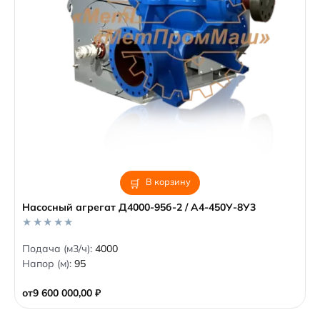
В корзину
Насосный агрегат Д4000-95б-2 / А4-450У-8У3
0
Подача (м3/ч):
4000
o
Напор (м):
95
u
t
o
от
9 600 000,00
₽
f
5