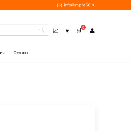
info@mpm66.ru
0
ии
Отзывы