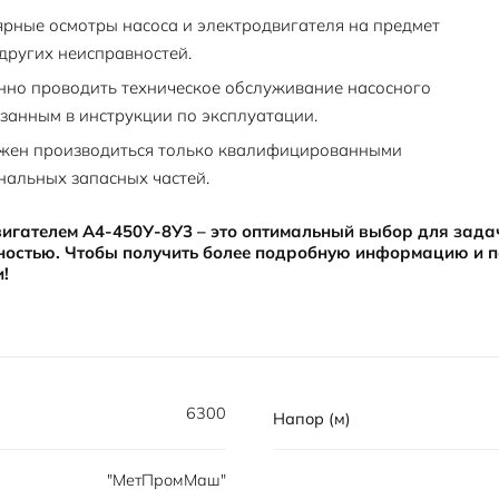
рные осмотры насоса и электродвигателя на предмет
 других неисправностей.
но проводить техническое обслуживание насосного
азанным в инструкции по эксплуатации.
лжен производиться только квалифицированными
нальных запасных частей.
вигателем А4-450У-8У3 – это оптимальный выбор для зад
ностью. Чтобы получить более подробную информацию и п
!
6300
Напор (м)
"МетПромМаш"