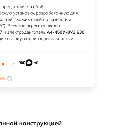
 представляет собой
сную установку, разработанную для
остей, схожих с ней по вязкости и
C). В состав агрегата входят
7 и электродвигатель
А4-450У-8У3 630
щие высокую производительность и
VK
MAX
Telegram
.ru
анной конструкцией