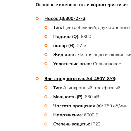
Основные компоненты и характеристики:
Насос Д6300-27-3
:
Тип:
Центробежный, двухстороннего
Подача (Q):
6300
напор (H):
27 м
Жидкость:
Чистая вода и схожие жи
Уплотнение вала:
Сальниковое
Электродвигатель А4-450У-8У3
:
Тип:
Асинхронный, трехфазный
Мощность (P):
630 кВт
Частота вращения (n):
750 об/мин
Напряжение:
6000 В
Степень защиты:
IP23