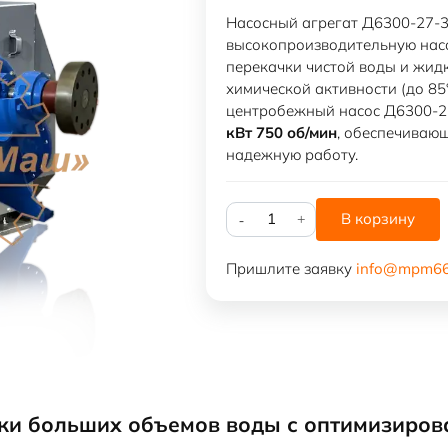
Насосный агрегат Д6300-27-3
высокопроизводительную насо
перекачки чистой воды и жидк
химической активности (до 85°
центробежный насос Д6300-2
кВт 750 об/мин
, обеспечиваю
надежную работу.
Количество
В корзину
товара
Насосный
Пришлите заявку
info@mpm66
агрегат
Д6300-
27-
3
/
А4-
450У-8У3
ки больших объемов воды с оптимизиров