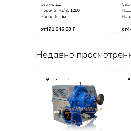
0
0
Серия:
1Д
Сер
o
o
Подача (м3/ч):
1250
Пода
u
u
t
t
Напор (м):
63
Напо
o
o
f
f
5
5
от
491 646,00
₽
от
4
Недавно просмотрен