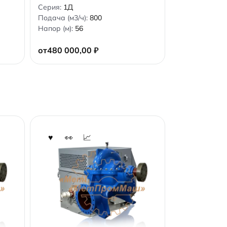
0
Серия:
1Д
o
Подача (м3/ч):
800
u
t
Напор (м):
56
o
f
5
от
480 000,00
₽