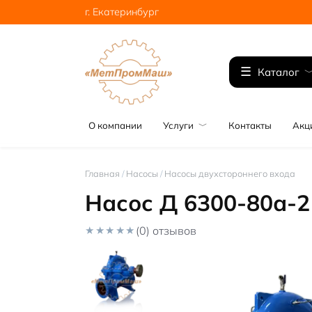
Перейти
г. Екатеринбург
к
содержанию
Каталог
О компании
Услуги
Контакты
Акц
Главная
/
Насосы
/
Насосы двухстороннего входа
Насос Д 6300-80а-2
(0) отзывов
0
o
u
t
o
f