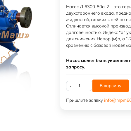
Насос Д 6300-80а-2 – это го
двухстороннего входа, предн
жидкостей, схожих с ней по вя
Отличается высокой производ
долговечностью. Индекс “а” у
для снижения Напор (м)а, а “-
сравнению с базовой моделью
Насос может быть укомплект
запросу.
Количество
В корзину
товара
Насос
Пришлите заявку
info@mpm66
Д
6300-
80а-2