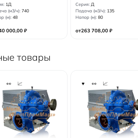
0
ия:
1Д
Серия:
Д
o
ча (м3/ч):
740
Подача (м3/ч):
135
u
t
р (м):
48
Напор (м):
80
o
f
5
40 000,00
₽
от
263 708,00
₽
ные товары