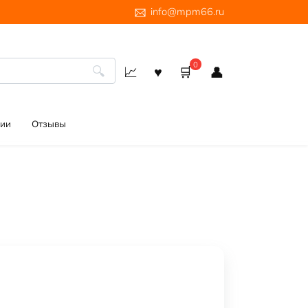
info@mpm66.ru
0
ии
Отзывы