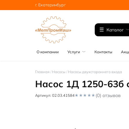
Перейти
г. Екатеринбург
к
содержанию
Каталог
О компании
Услуги
Контакты
Акц
Главная
/
Насосы
/
Насосы двухстороннего входа
Насос 1Д 1250-63б с
(0) отзывов
Артикул:
02.03.41584
0
o
u
t
o
f