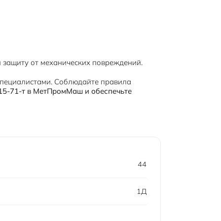
 защиту от механических повреждений.
пециалистами. Соблюдайте правила
15-71-т в МетПромМаш и обеспечьте
44
1Д