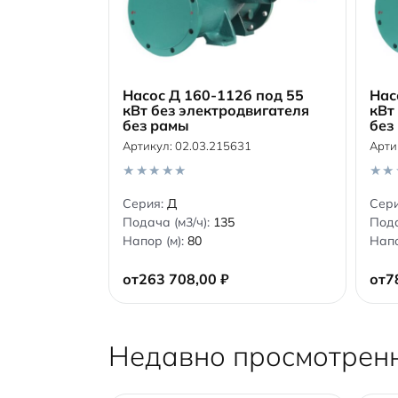
Насос Д 160-112б под 55
Нас
кВт без электродвигателя
кВт
без рамы
без
В корзину
Артикул:
02.03.215631
Арти
0
0
Серия:
Д
Сер
o
o
Подача (м3/ч):
135
Пода
u
u
t
t
Напор (м):
80
Напо
o
o
f
f
5
5
от
263 708,00
₽
от
7
Недавно просмотрен