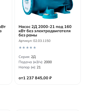
кВт
Насос 2Д 2000-21 под 160
з
кВт без электродвигателя
без рамы
В корзину
Артикул:
02.03.1150
0
Серия:
2Д
o
Подача (м3/ч):
2000
u
t
Напор (м):
21
o
f
5
от
1 237 845,00
₽