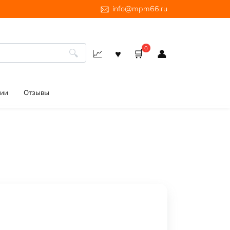
info@mpm66.ru
0
ии
Отзывы