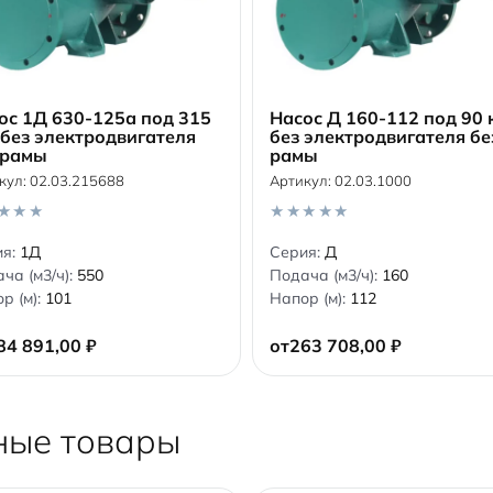
ос 1Д 630-125а под 315
Насос Д 160-112 под 90 
 без электродвигателя
без электродвигателя бе
 рамы
рамы
В корзину
В корзину
кул:
02.03.215688
Артикул:
02.03.1000
0
ия:
1Д
Серия:
Д
o
ча (м3/ч):
550
Подача (м3/ч):
160
u
t
р (м):
101
Напор (м):
112
o
f
5
84 891,00
₽
от
263 708,00
₽
ные товары