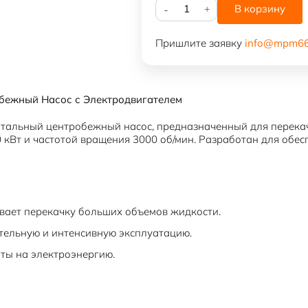
Количество
В корзину
товара
Насос
Пришлите заявку
info@mpm66
1Д
1250-
63б
с
обежный Насос с Электродвигателем
эл.дв.
200/1500
альный центробежный насос, предназначенный для перекачк
кВт и частотой вращения 3000 об/мин. Разработан для обес
вает перекачку больших объемов жидкости.
тельную и интенсивную эксплуатацию.
ты на электроэнергию.