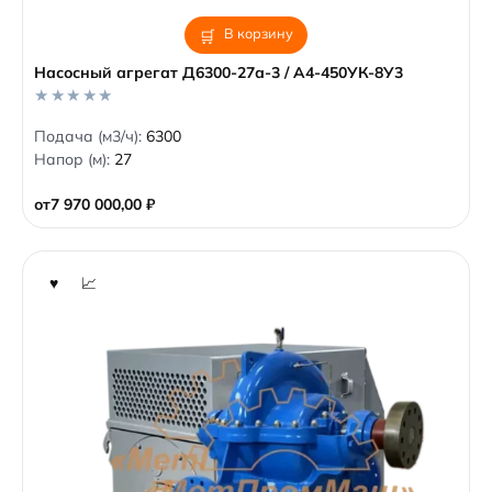
В корзину
Насосный агрегат Д6300-27а-3 / А4-450УК-8У3
0
Подача (м3/ч):
6300
o
Напор (м):
27
u
t
o
от
7 970 000,00
₽
f
5