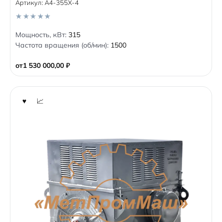
Артикул:
A4-355X-4
0
Мощность, кВт:
315
o
Частота вращения (об/мин):
1500
u
t
o
от
1 530 000,00
₽
f
5