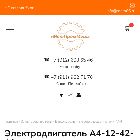
Перейти
г. Екатеринбург
к
info@mpm66.ru
содержанию
0
+7 (912) 608 65 46
Екатеринбург
+7 (911) 962 71 76
Санкт-Петербург
Главная
/
Электродвигатели
/
Высоковольтные электродвигатели
/
А4
Электродвигатель А4-12-42-