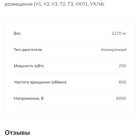
размещения (У1, У2, У3, Т2, Т3, УХЛ1, УХЛ4).
Вес
2270 кг
Тип двигателя
Асинхронный
Мощность (кВт)
200
Частота вращения (об/мин)
600
Напряжение, В
6000
Отзывы