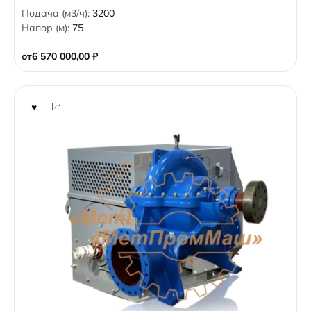
0
Подача (м3/ч):
3200
o
Напор (м):
75
u
t
o
от
6 570 000,00
₽
f
5