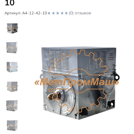
10
(0) отзывов
Артикул:
А4-12-42-10
0
o
u
t
o
f
5