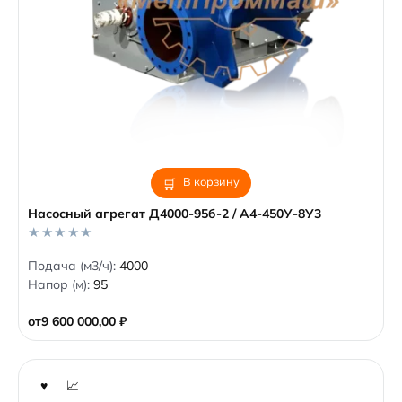
В корзину
Насосный агрегат Д4000-95б-2 / А4-450У-8У3
0
Подача (м3/ч):
4000
o
Напор (м):
95
u
t
o
от
9 600 000,00
₽
f
5