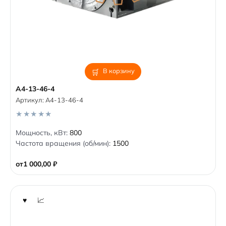
В корзину
А4-13-46-4
Артикул:
А4-13-46-4
0
Мощность, кВт:
800
o
Частота вращения (об/мин):
1500
u
t
o
от
1 000,00
₽
f
5