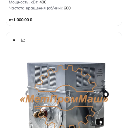
Мощность, кВт:
400
o
Частота вращения (об/мин):
600
u
t
o
от
1 000,00
₽
f
5