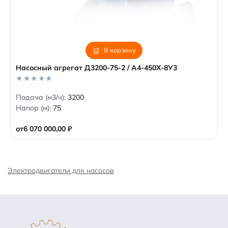
В корзину
Насосный агрегат Д3200-75-2 / А4-450Х-8У3
0
Подача (м3/ч):
3200
o
Напор (м):
75
u
t
o
от
6 070 000,00
₽
f
5
Электродвигатели для насосов