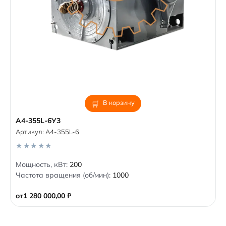
В корзину
A4-355L-6У3
Артикул:
A4-355L-6
0
Мощность, кВт:
200
o
Частота вращения (об/мин):
1000
u
t
o
от
1 280 000,00
₽
f
5