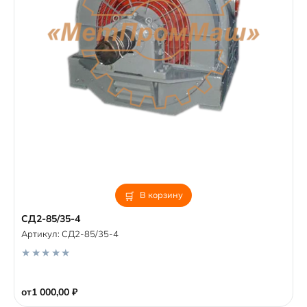
В корзину
СД2-85/35-4
Артикул:
СД2-85/35-4
0
o
от
1 000,00
₽
u
t