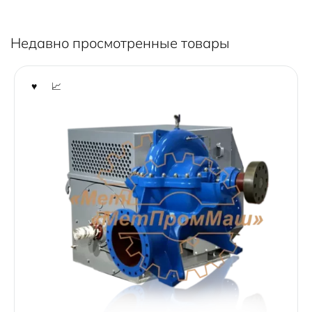
o
f
5
Недавно просмотренные товары