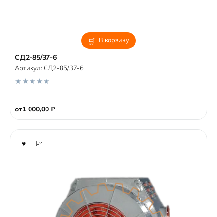
В корзину
СД2-85/37-6
Артикул:
СД2-85/37-6
0
o
от
1 000,00
₽
u
t
o
f
5