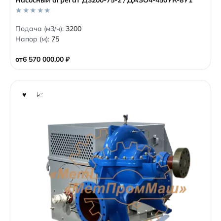
0
Подача (м3/ч):
3200
o
Напор (м):
75
u
t
o
от
6 570 000,00
₽
f
5