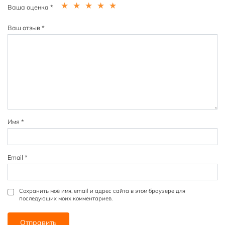
Ваша оценка
*
1
2
3
4
5
из
из
из
из
из
Ваш отзыв
*
5
5
5
5
5
зв
зв
зв
зв
зв
ёз
ёз
ёз
ёз
ёз
д
д
д
д
д
Имя
*
Email
*
Сохранить моё имя, email и адрес сайта в этом браузере для
последующих моих комментариев.