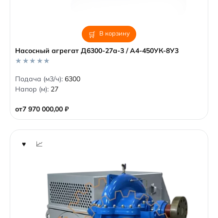
В корзину
Насосный агрегат Д6300-27а-3 / А4-450УК-8У3
0
Подача (м3/ч):
6300
o
Напор (м):
27
u
t
o
от
7 970 000,00
₽
f
5