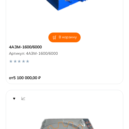
В корзину
4АЗМ-1600/6000
Артикул:
4АЗМ-1600/6000
0
o
от
5 100 000,00
₽
u
t
o
f
5