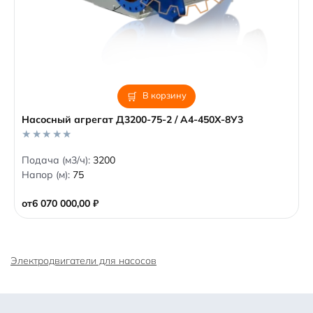
В корзину
Насосный агрегат Д3200-75-2 / А4-450Х-8У3
0
Подача (м3/ч):
3200
o
Напор (м):
75
u
t
o
от
6 070 000,00
₽
f
5
Электродвигатели для насосов