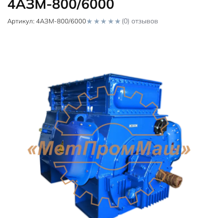
4АЗМ-800/6000
(0) отзывов
Артикул:
4АЗМ-800/6000
0
o
u
t
o
f
5