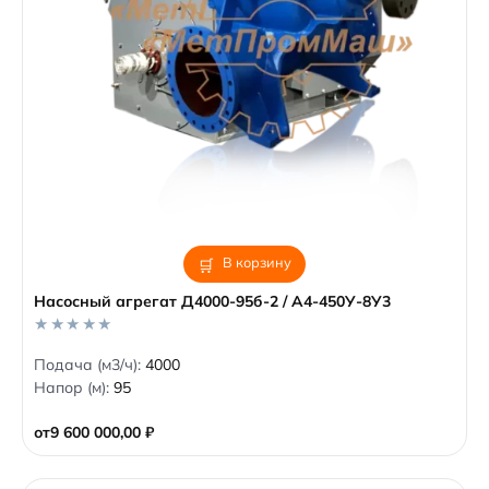
В корзину
Насосный агрегат Д4000-95б-2 / А4-450У-8У3
0
Подача (м3/ч):
4000
o
Напор (м):
95
u
t
o
от
9 600 000,00
₽
f
5