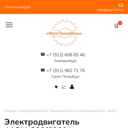
Перейти
г. Екатеринбург
к
info@mpm66.ru
содержанию
0
+7 (912) 608 65 46
Екатеринбург
+7 (911) 962 71 76
Санкт-Петербург
Главная
/
Электродвигатели
/
Высоковольтные электродвигатели
/
4АЗМ
Электродвигатель