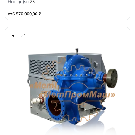
Напор (м):
75
u
t
o
от
6 570 000,00
₽
f
5