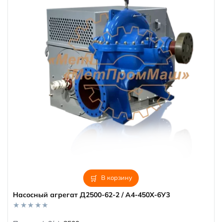
В корзину
Насосный агрегат Д2500-62-2 / А4-450Х-6У3
0