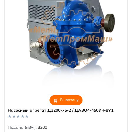
В корзину
Насосный агрегат Д3200-75-2 / ДАЗО4-450УК-8У1
0
Подача (м3/ч):
3200
o