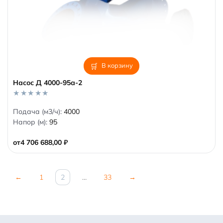
В корзину
Насос Д 4000-95а-2
0
Подача (м3/ч):
4000
o
Напор (м):
95
u
t
o
от
4 706 688,00
₽
f
5
←
1
2
…
33
→