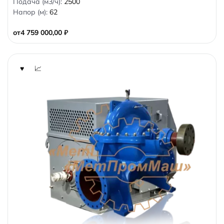
Подача (м3/ч):
2500
o
Напор (м):
62
u
t
o
от
4 759 000,00
₽
f
5