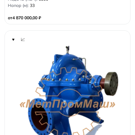
o
Напор (м):
33
u
t
o
от
4 870 000,00
₽
f
5