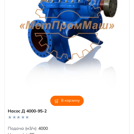
В корзину
Насос Д 4000-95-2
0
Подача (м3/ч):
4000
o