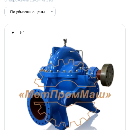
по
убыванию