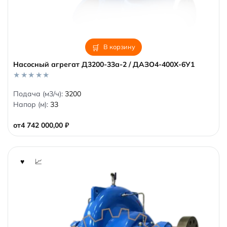
В корзину
Насосный агрегат Д3200-33а-2 / ДАЗО4-400Х-6У1
0
Подача (м3/ч):
3200
o
Напор (м):
33
u
t
o
от
4 742 000,00
₽
f
5