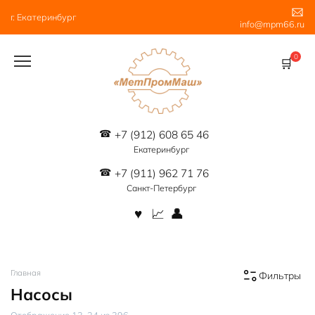
Перейти
г. Екатеринбург
к
info@mpm66.ru
содержанию
0
+7 (912) 608 65 46
Екатеринбург
+7 (911) 962 71 76
Санкт-Петербург
Главная
Фильтры
Насосы
Цены:
Отображение 13–24 из 396