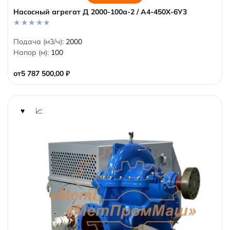
Насосный агрегат Д 2000-100а-2 / А4-450Х-6У3
0
Подача (м3/ч):
2000
o
Напор (м):
100
u
t
o
от
5 787 500,00
₽
f
5