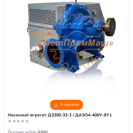
В корзину
Насосный агрегат Д3200-33-2 / ДАЗО4-400У-6У1
0
Подача (м3/ч):
6300