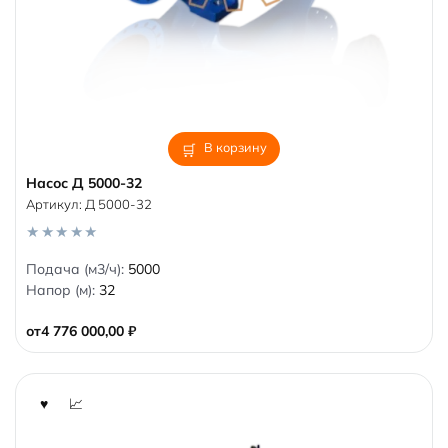
В корзину
Насос Д 5000-32
Артикул:
Д 5000-32
0
Подача (м3/ч):
5000
o
Напор (м):
32
u
t
o
от
4 776 000,00
₽
f
5