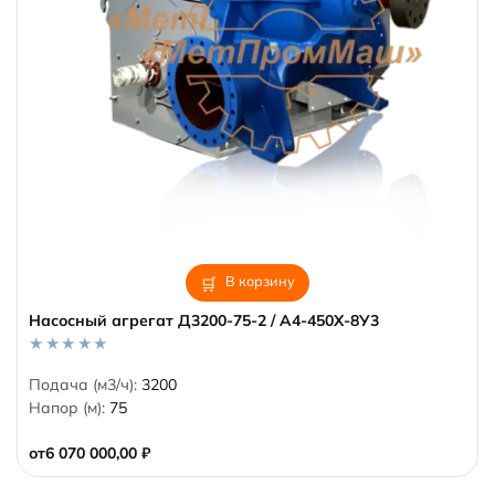
В корзину
Насосный агрегат Д3200-75-2 / А4-450Х-8У3
0
Подача (м3/ч):
3200
o
Напор (м):
75
u
t
o
от
6 070 000,00
₽
f
5