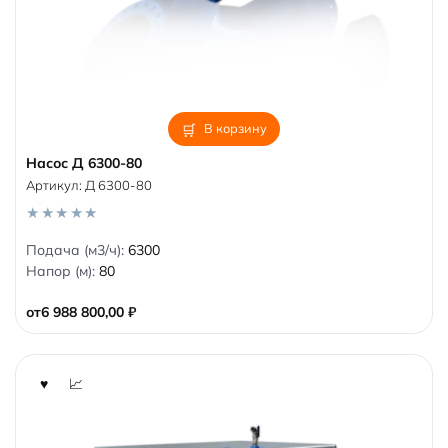
В корзину
Насос Д 6300-80
Артикул:
Д 6300-80
0
Подача (м3/ч):
6300
o
Напор (м):
80
u
t
o
от
6 988 800,00
₽
f
5