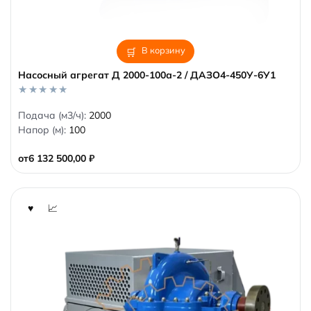
В корзину
Насосный агрегат Д 2000-100а-2 / ДАЗО4-450У-6У1
0
Подача (м3/ч):
2000
o
Напор (м):
100
u
t
o
от
6 132 500,00
₽
f
5