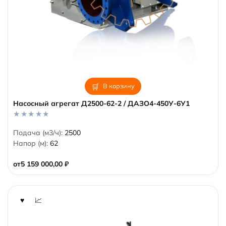
В корзину
Насосный агрегат Д2500-62-2 / ДАЗО4-450У-6У1
0
Подача (м3/ч):
2500
o
Напор (м):
62
u
t
o
от
5 159 000,00
₽
f
5