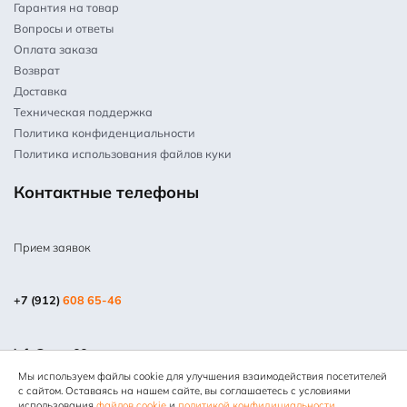
Гарантия на товар
Вопросы и ответы
Оплата заказа
Возврат
Доставка
Техническая поддержка
Политика конфиденциальности
Политика использования файлов куки
Контактные телефоны
Прием заявок
+7 (912)
608 65-46
info@mpm66.ru
Мы используем файлы cookie для улучшения взаимодействия посетителей
© 2013-2025 Все права защищены. Копирование информации
с сайтом. Оставаясь на нашем сайте, вы соглашаетесь с условиями
запрещено. Информация на сайте не является публичной
использования
файлов cookie
и
политикой конфидициальности
.