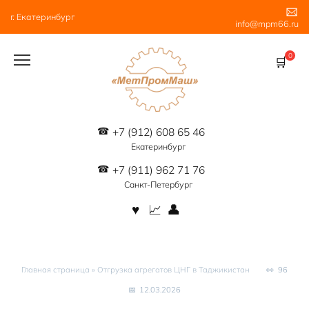
Перейти
г. Екатеринбург
к
info@mpm66.ru
содержанию
0
+7 (912) 608 65 46
Екатеринбург
+7 (911) 962 71 76
Санкт-Петербург
Главная страница
»
Отгрузка агрегатов ЦНГ в Таджикистан
96
12.03.2026